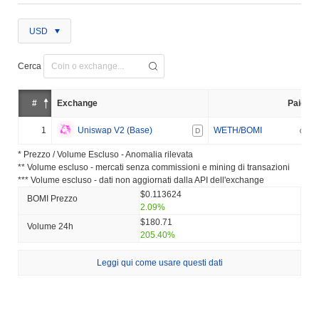
USD
Cerca
#
Exchange
Paio
1
Uniswap V2 (Base)
WETH/BOMI
D
* Prezzo / Volume Escluso - Anomalia rilevata
** Volume escluso - mercati senza commissioni e mining di transazioni
*** Volume escluso - dati non aggiornati dalla API dell'exchange
$0.113624
BOMI Prezzo
2.09%
$180.71
Volume 24h
205.40%
Leggi qui come usare questi dati