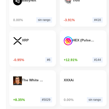
BabyNot
Troll
0.00%
-3.91%
sin rango
#416
XRP
HEX (Pulsechain)
-0.95%
+12.91%
#6
#144
The White Bull
XXXAi
+8.35%
0.00%
#5029
sin rango