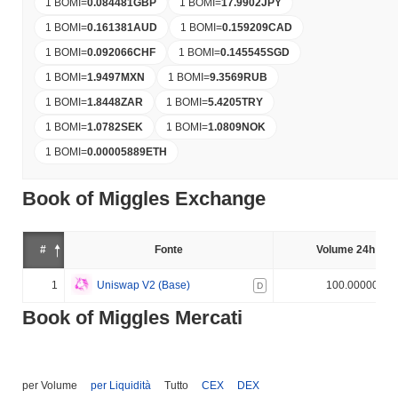
1 BOMI
=
0.084481
GBP
1 BOMI
=
17.9902
JPY
1 BOMI
=
0.161381
AUD
1 BOMI
=
0.159209
CAD
1 BOMI
=
0.092066
CHF
1 BOMI
=
0.145545
SGD
1 BOMI
=
1.9497
MXN
1 BOMI
=
9.3569
RUB
1 BOMI
=
1.8448
ZAR
1 BOMI
=
5.4205
TRY
1 BOMI
=
1.0782
SEK
1 BOMI
=
1.0809
NOK
1 BOMI
=
0.00005889
ETH
Book of Miggles Exchange
#
Fonte
Volume 24h (%)
1
Uniswap V2 (Base)
100.000000%
D
Book of Miggles Mercati
per Volume
per Liquidità
Tutto
CEX
DEX