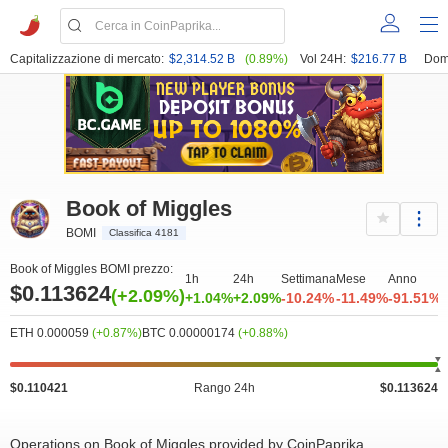
Capitalizzazione di mercato:
$2,314.52 B
(0.89%)
Vol 24H:
$216.77 B
Dom
Book of Miggles
BOMI
Classifica 4181
Book of Miggles BOMI prezzo:
1h
24h
Settimana
Mese
Anno
$0.113624
(+2.09%)
+1.04%
+2.09%
-10.24%
-11.49%
-91.51%
ETH 0.000059
(+0.87%)
BTC 0.00000174
(+0.88%)
$0.110421
Rango 24h
$0.113624
Operations on Book of Miggles provided by CoinPaprika