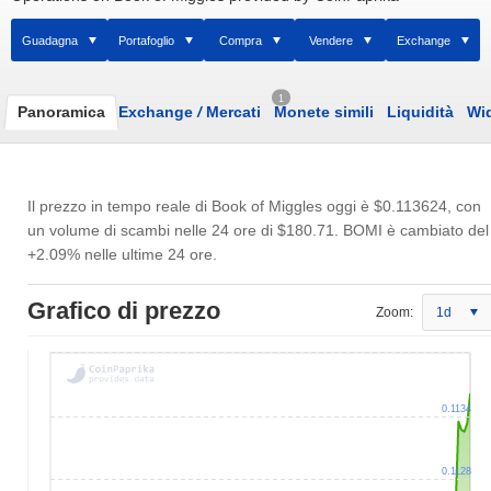
Guadagna
Portafoglio
Compra
Vendere
Exchange
1
Panoramica
Exchange
/
Mercati
Monete simili
Liquidità
Wi
Il prezzo in tempo reale di Book of Miggles oggi è
$0.113624
, con
un volume di scambi nelle 24 ore di
$180.71
. BOMI è cambiato del
+2.09% nelle ultime 24 ore.
Grafico di prezzo
Zoom:
1d
0.1134
0.1128