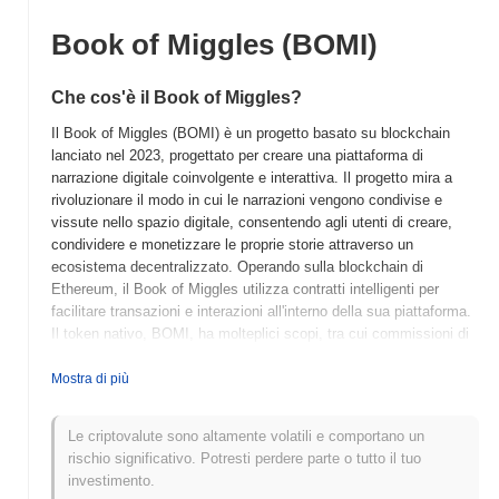
Book of Miggles (BOMI)
Che cos'è il Book of Miggles?
Il Book of Miggles (BOMI) è un progetto basato su blockchain
lanciato nel 2023, progettato per creare una piattaforma di
narrazione digitale coinvolgente e interattiva. Il progetto mira a
rivoluzionare il modo in cui le narrazioni vengono condivise e
vissute nello spazio digitale, consentendo agli utenti di creare,
condividere e monetizzare le proprie storie attraverso un
ecosistema decentralizzato. Operando sulla blockchain di
Ethereum, il Book of Miggles utilizza contratti intelligenti per
facilitare transazioni e interazioni all'interno della sua piattaforma.
Il token nativo, BOMI, ha molteplici scopi, tra cui commissioni di
transazione, staking e governance, consentendo agli utenti di
partecipare ai processi decisionali relativi allo sviluppo e alle
Mostra di più
funzionalità della piattaforma. Ciò che distingue il Book of Miggles
è il suo focus sulla narrazione guidata dalla comunità, dove gli
Le criptovalute sono altamente volatili e comportano un
utenti possono collaborare e contribuire a un universo narrativo
rischio significativo. Potresti perdere parte o tutto il tuo
condiviso. Questo approccio unico non solo favorisce la
investimento.
creatività, ma migliora anche il coinvolgimento degli utenti,