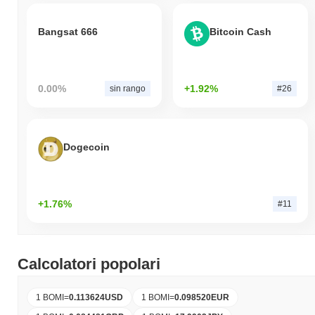
Bangsat 666
Bitcoin Cash
0.00%
+1.92%
sin rango
#26
Dogecoin
+1.76%
#11
Calcolatori popolari
1 BOMI
=
0.113624
USD
1 BOMI
=
0.098520
EUR