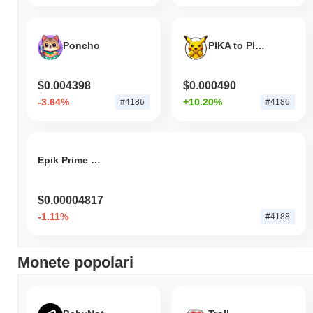
più ampio.
Poncho
PIKA to PIKO ピカとピコ
$0.004398
$0.000490
-3.64%
+10.20%
#4186
#4186
Epik Prime [via ChainPort.io]
$0.00004817
-1.11%
#4188
Monete popolari