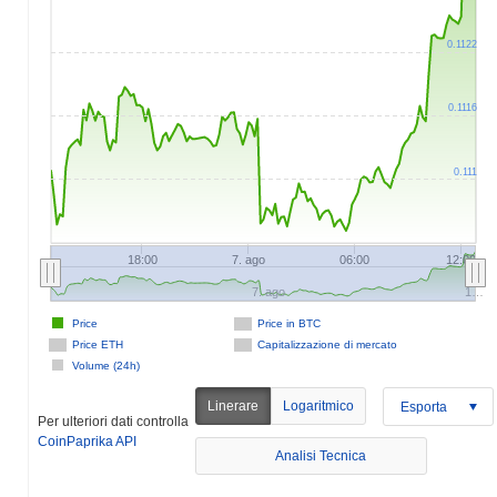
0.1122
0.1116
0.111
18:00
7. ago
06:00
12:00
7. ago
1…
Price
Price in BTC
Price ETH
Capitalizzazione di mercato
Volume (24h)
Linerare
Logaritmico
Esporta
Per ulteriori dati controlla
CoinPaprika API
Analisi Tecnica