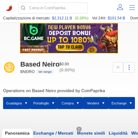
Capitalizzazione di mercato:
$2,312.11 B
(0.28%)
Vol 24H:
$101.54 B
Dom
Based Neiro
$0.00
(0.00%)
BNEIRO
sin rango
Operations on Based Neiro provided by CoinPaprika
Guadagna
Portafoglio
Compra
Vendere
Exchange
0
Panoramica
Exchange
/
Mercati
Monete simili
Liquidità
Wi