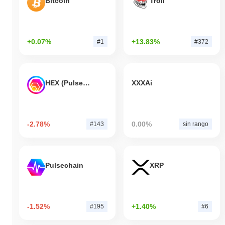
Bitcoin
Troll
+0.07%
+13.83%
#1
#372
HEX (Pulsechain)
XXXAi
-2.78%
0.00%
#143
sin rango
Pulsechain
XRP
-1.52%
+1.40%
#195
#6