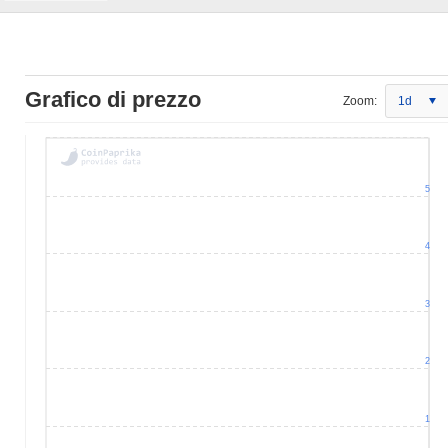
Grafico di prezzo
Zoom:
1d
5
4
3
2
1