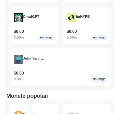
nell'azione del prezzo di BNEIRO rispetto allo slancio del mercato
più ampio.
ChadGPT
haHYPE
$0.00
$0.00
0.00%
0.00%
sin rango
sin rango
Julia Swarm Syndicate
$0.00
0.00%
sin rango
Monete popolari