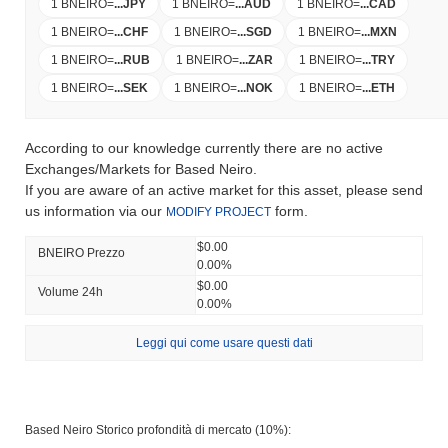
1 BNEIRO
=
...
JPY
1 BNEIRO
=
...
AUD
1 BNEIRO
=
...
CAD
1 BNEIRO
=
...
CHF
1 BNEIRO
=
...
SGD
1 BNEIRO
=
...
MXN
1 BNEIRO
=
...
RUB
1 BNEIRO
=
...
ZAR
1 BNEIRO
=
...
TRY
1 BNEIRO
=
...
SEK
1 BNEIRO
=
...
NOK
1 BNEIRO
=
...
ETH
According to our knowledge currently there are no active
Exchanges/Markets for Based Neiro.
If you are aware of an active market for this asset, please send
us information via our
form.
MODIFY PROJECT
$0.00
BNEIRO Prezzo
0.00%
$0.00
Volume 24h
0.00%
Leggi qui come usare questi dati
Based Neiro Storico profondità di mercato (10%):