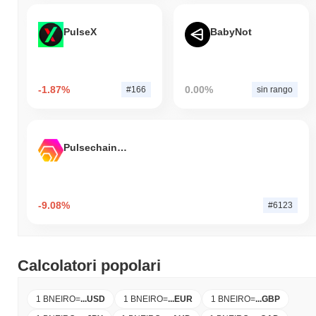
PulseX
BabyNot
-1.87%
0.00%
#166
sin rango
Pulsechain Bridged HEX (Pulsechain)
-9.08%
#6123
Calcolatori popolari
1 BNEIRO
=
...
USD
1 BNEIRO
=
...
EUR
1 BNEIRO
=
...
GBP