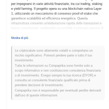
per impegnarsi in varie attività finanziarie, tra cui trading, staking
e yield farming. Il progetto opera su una blockchain nativa Layer
1, utilizzando un meccanismo di consenso proof-of-stake che
garantisce scalabilità ed efficienza energetica. Questa
infrastruttura consente un'elaborazione rapida delle transazioni e
basse commissioni, rendendola accessibile a un'ampia gamma di
utenti. Il token nativo, BNEIRO, ha molteplici scopi all'interno
dell'ecosistema, comprese le commissioni di transazione, le
Mostra di più
ricompense per lo staking e la partecipazione alla governance,
consentendo ai possessori di influenzare lo sviluppo e la direzione
Le criptovalute sono altamente volatili e comportano un
del progetto. Based Neiro si distingue per il suo focus su
rischio significativo. Potresti perdere parte o tutto il tuo
interfacce user-friendly e robuste caratteristiche di sicurezza,
investimento.
posizionandosi come un attore significativo nel panorama in
Tutte le informazioni su Coinpaprika sono fornite solo a
evoluzione della DeFi. Il suo impegno a migliorare l'accessibilità e
scopo informativo e non costituiscono consulenza finanziaria
l'usabilità lo rende un'opzione attraente sia per gli utenti di
o di investimento. Esegui sempre la tua ricerca (DYOR) e
criptovalute principianti che per quelli esperti.
consulta un consulente finanziario qualificato prima di
Quando e come è iniziato Based Neiro?
prendere decisioni di investimento.
Coinpaprika non è responsabile per eventuali perdite derivanti
Based Neiro è nato a marzo 2023 quando il team fondatore ha
dall'uso di queste informazioni.
rilasciato il proprio whitepaper, delineando la visione e il
framework tecnico del progetto. Il progetto ha lanciato il suo
testnet a giugno 2023, consentendo a sviluppatori e primi