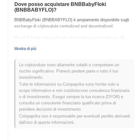
Dove posso acquistare BNBBabyFloki
(BNBBABYFLO)?
BNBBabyFloki (BNBBABYFLO) è ampiamente disponibile sugli
exchange di criptovalute centralized and decentralized.
Qual è l'attuale volume di trading giornaliero di
BNBBabyFloki?
Mostra di più
Nelle ultime 24 ore, il volume di trading di BNBBabyFloki si
attesta a
$0.00
.
Le criptovalute sono altamente volatili e comportano un
rischio significativo. Potresti perdere parte o tutto il tuo
Qual è lo storico della fascia di prezzo di
investimento.
BNBBabyFloki?
Tutte le informazioni su Coinpaprika sono fornite solo a
Massimo Storico (ATH):
$0.000253
scopo informativo e non costituiscono consulenza finanziaria
Minimo Storico (ATL):
$0.00
o di investimento. Esegui sempre la tua ricerca (DYOR) e
consulta un consulente finanziario qualificato prima di
BNBBabyFloki è attualmente scambiato
~1.21%
al di sotto del
prendere decisioni di investimento.
suo ATH .
Coinpaprika non è responsabile per eventuali perdite derivanti
dall'uso di queste informazioni.
Come si sta comportando BNBBabyFloki rispetto
al mercato crypto più ampio?