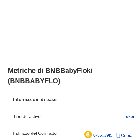
Negli ultimi 7 giorni, BNBBabyFloki ha guadagnato
0.00%
,
superando il mercato crypto complessivo che ha registrato un
calo del
0.42%
. Ciò indica una forte performance nell'azione del
prezzo di BNBBABYFLO rispetto allo slancio del mercato più
ampio.
Metriche di BNBBabyFloki
(BNBBABYFLO)
Informazioni di base
Tipo de activo
Token
Indirizzo del Contratto
Copia
0x55...79f5