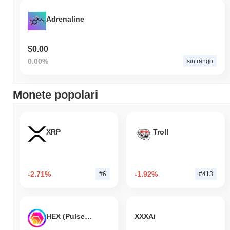
Adrenaline
$0.00
0.00%
sin rango
Monete popolari
XRP
Troll
-2.71%
-1.92%
#6
#413
HEX (Pulsechain)
XXXAi