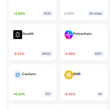
+3.92%
0.00%
#154
sin rango
Stealth
Pulsechain
-0.01%
-0.55%
#4412
#207
Cardano
BNB
+6.11%
-0.41%
#17
#4