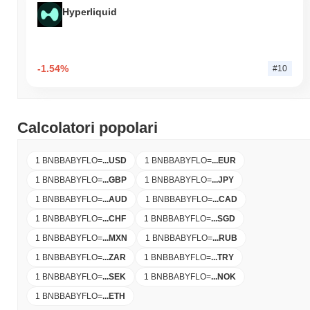
Hyperliquid
-1.54%
#10
Calcolatori popolari
1 BNBBABYFLO
=
...
USD
1 BNBBABYFLO
=
...
EUR
1 BNBBABYFLO
=
...
GBP
1 BNBBABYFLO
=
...
JPY
1 BNBBABYFLO
=
...
AUD
1 BNBBABYFLO
=
...
CAD
1 BNBBABYFLO
=
...
CHF
1 BNBBABYFLO
=
...
SGD
1 BNBBABYFLO
=
...
MXN
1 BNBBABYFLO
=
...
RUB
1 BNBBABYFLO
=
...
ZAR
1 BNBBABYFLO
=
...
TRY
1 BNBBABYFLO
=
...
SEK
1 BNBBABYFLO
=
...
NOK
1 BNBBABYFLO
=
...
ETH