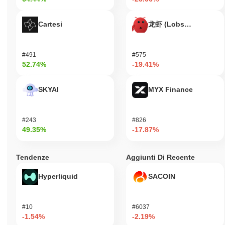
Cartesi
龙虾 (Lobster)
#491
#575
52.74%
-19.41%
SKYAI
MYX Finance
#243
#826
49.35%
-17.87%
Tendenze
Aggiunti Di Recente
Hyperliquid
SACOIN
#10
#6037
-1.54%
-2.19%