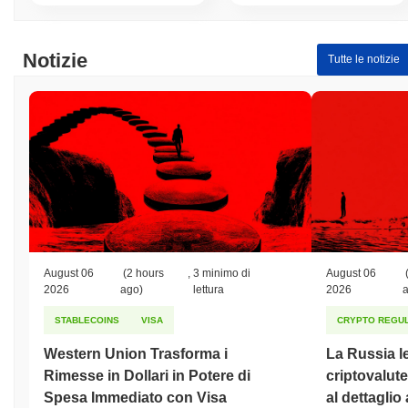
Notizie
Tutte le notizie
August 06
(2 hours
,
3 minimo di
August 06
2026
ago)
lettura
2026
STABLECOINS
VISA
CRYPTO REGUL
Western Union Trasforma i
La Russia le
Rimesse in Dollari in Potere di
criptovalute
Spesa Immediato con Visa
al dettaglio 