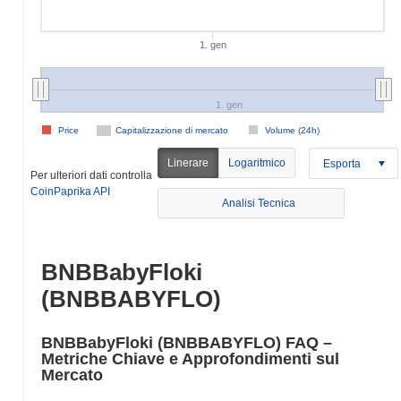
1. gen
1. gen
Price
Capitalizzazione di mercato
Volume (24h)
Linerare
Logaritmico
Esporta
Per ulteriori dati controlla
CoinPaprika API
Analisi Tecnica
BNBBabyFloki
(BNBBABYFLO)
BNBBabyFloki (BNBBABYFLO) FAQ –
Metriche Chiave e Approfondimenti sul
Mercato