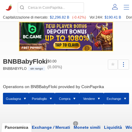
Capitalizzazione di mercato:
$2,296.82 B
(-0.42%)
Vol 24H:
$190.41 B
Dom
BNBBabyFloki
$0.00
(0.00%)
BNBBABYFLO
sin rango
Operations on BNBBabyFloki provided by CoinPaprika
Guadagna
Portafoglio
Compra
Vendere
Exchange
0
Panoramica
Exchange
/
Mercati
Monete simili
Liquidità
Wi