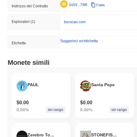
0x55...79f5
Copia
Indirizzo del Contratto
Esploratori
(1)
bscscan.com
Suggerisci un'etichetta
Etichette
Monete simili
PAUL
Santa Pepe
$0.00
$0.00
0.00%
0.00%
sin rango
sin rango
Zerebro Token Of Transformation
STONEFISH AI