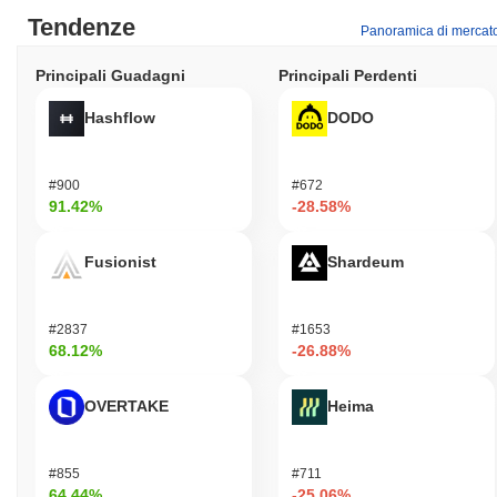
Tendenze
Panoramica di mercat
Principali Guadagni
Principali Perdenti
Hashflow
DODO
#900
#672
91.42%
-28.58%
Fusionist
Shardeum
#2837
#1653
68.12%
-26.88%
OVERTAKE
Heima
#855
#711
64.44%
-25.06%