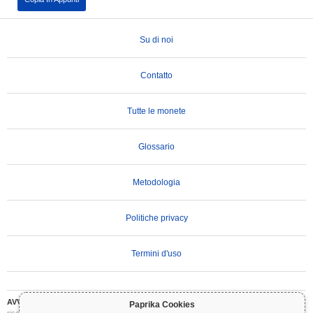
Su di noi
Contatto
Tutte le monete
Glossario
Metodologia
Politiche privacy
Termini d'uso
AVVERTENZA IMPORTANTE:
Le criptovalute sono altamente volatili e comportano
Paprika Cookies
rischi significativi. Potresti perdere parte o tutto il tuo investimento. Tutte le informazioni