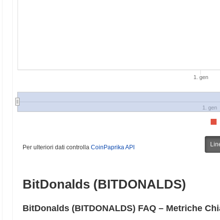
1. gen
1. gen
Lin
Per ulteriori dati controlla
CoinPaprika API
BitDonalds (BITDONALDS)
BitDonalds (BITDONALDS) FAQ – Metriche Chia