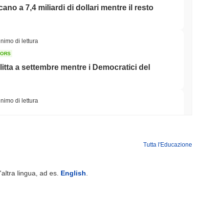
icano a 7,4 miliardi di dollari mentre il resto
nimo di lettura
TORS
litta a settembre mentre i Democratici del
nimo di lettura
iera di tokenizzazione nel settore immobiliare
Tutta l'Educazione
minimo di lettura
'altra lingua, ad es.
English
.
Street alla Sua App Crypto nel Regno Unito