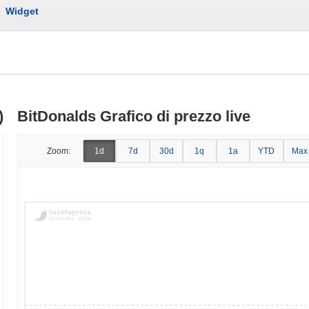
Widget
)
BitDonalds Grafico di prezzo live
Zoom:
1d
7d
30d
1q
1a
YTD
Max