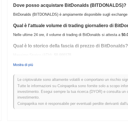
Dove posso acquistare BitDonalds (BITDONALDS)?
BitDonalds (BITDONALDS) è ampiamente disponibile sugli exchange di
Qual è l'attuale volume di trading giornaliero di BitD
Nelle ultime 24 ore, il volume di trading di BitDonalds si attesta a
$0.
Qual è lo storico della fascia di prezzo di BitDonalds?
Massimo Storico (ATH):
$0.000178
Minimo Storico (ATL):
$0.00
Mostra di più
BitDonalds è attualmente scambiato
~83.81%
al di sotto del suo ATH
Le criptovalute sono altamente volatili e comportano un rischio signi
Come si sta comportando BitDonalds rispetto al mer
Tutte le informazioni su Coinpaprika sono fornite solo a scopo info
investimento. Esegui sempre la tua ricerca (DYOR) e consulta un con
Negli ultimi 7 giorni, BitDonalds ha guadagnato
0.00%
, superando il 
investimento.
Ciò indica una forte performance nell'azione del prezzo di BITDONALD
Coinpaprika non è responsabile per eventuali perdite derivanti dall'