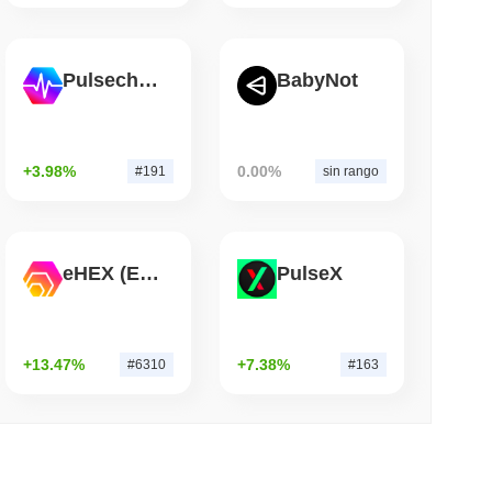
mo di lettura
Pulsechain
BabyNot
Bitcoin Red Team segnala 85 bug critici in
+3.98%
0.00%
#191
sin rango
eHEX (Ethereum)
PulseX
+13.47%
+7.38%
#6310
#163