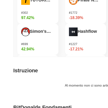
TUTORIAL
Pirate Nation Token
#302
#1772
97.42%
-18.39%
Simon's Cat
Hashflow
#699
#1227
42.94%
-17.21%
Jotchua
HarryPotterObamaSonic10Inu (ETH)
Istruzione
#1312
#673
40.71%
-14.89%
Al momento non ci sono artico
Bluwhale
Janction
BitDonalds Fondamenti
#563
#364