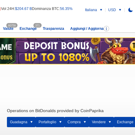
)
Vol 24H:
$204.67 B
Dominanza BTC:
56.35%
Italiana
USD
60759
371
Valute
Exchange
Trasparenza
Aggiungi / Aggiorna
Operations on BitDonalds provided by CoinPaprika
Guadagna
Portafoglio
Compra
Vendere
Exchange