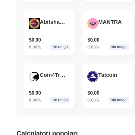
Abitshadow Token
MANTRA
$0.00
$0.00
0.00%
0.00%
sin rango
sin rango
Coin4Trade
Tatcoin
$0.00
$0.00
0.00%
0.00%
sin rango
sin rango
Calcolatori popolari