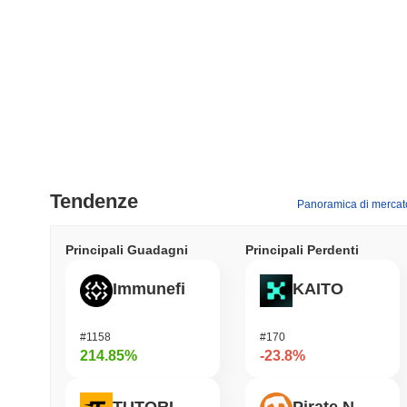
Tendenze
Panoramica di mercat
Principali Guadagni
Principali Perdenti
Immunefi
KAITO
#1158
#170
214.85%
-23.8%