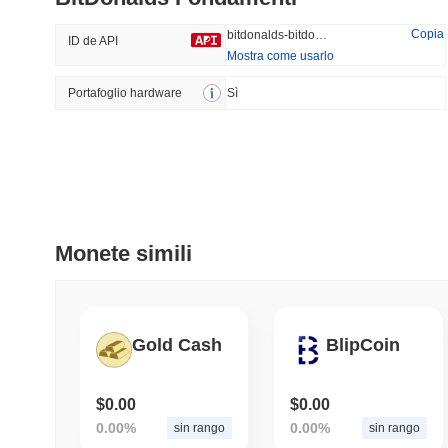
37.68%
-14.7%
Copia
bitdonalds-bitdonalds
ID de API
Mostra come usarlo
Portafoglio hardware
Tendenze
Sì
Aggiunti Di Recente
HEX (Pulsechain)
SACOIN
#139
#10279
8.16%
0.9%
Monete simili
Gold Cash
BlipCoin
$0.00
$0.00
0.00%
0.00%
sin rango
sin rango