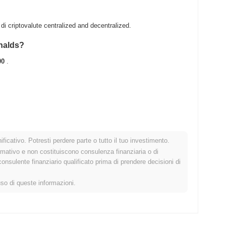
 criptovalute centralized and decentralized.
onalds?
00
.
 .
ficativo. Potresti perdere parte o tutto il tuo investimento.
cato crypto più ampio?
rmativo e non costituiscono consulenza finanziaria o di
sulente finanziario qualificato prima di prendere decisioni di
mercato crypto complessivo che ha registrato un calo del
0.02%
.
S rispetto allo slancio del mercato più ampio.
uso di queste informazioni.