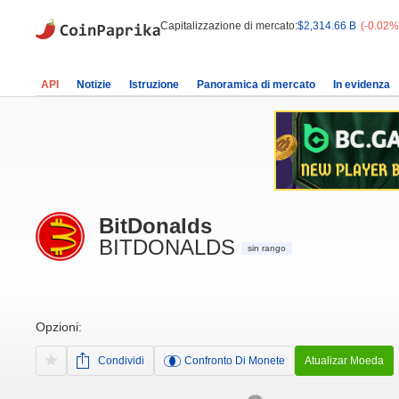
Capitalizzazione di mercato:
$2,314.66 B
(-0.02%
API
Notizie
Istruzione
Panoramica di mercato
In evidenza
BitDonalds
BITDONALDS
sin rango
Opzioni:
Condividi
Confronto Di Monete
Atualizar Moeda