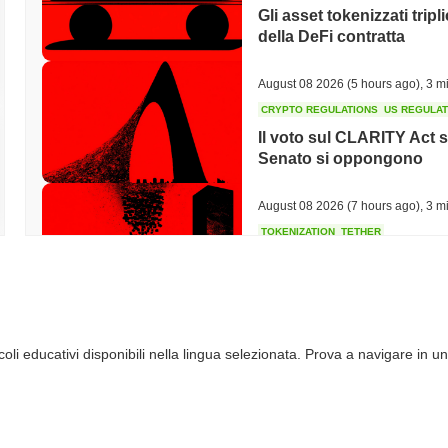
Gli asset tokenizzati tripl
della DeFi contratta
August 08 2026
(5 hours ago)
,
3 mi
CRYPTO REGULATIONS
US REGULA
Il voto sul CLARITY Act s
Senato si oppongono
August 08 2026
(7 hours ago)
,
3 mi
TOKENIZATION
TETHER
Tether pianta la sua band
dell'Arabia Saudita
August 07 2026
(21 hours ago)
,
3 
li educativi disponibili nella lingua selezionata. Prova a navigare in un
COINBASE
TRADING
Coinbase Aggiunge Wall 
con 4.000 Azioni