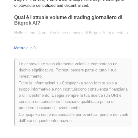
criptovalute centralized and decentralized.
Qual è l'attuale volume di trading giornaliero di
Bitgrok AI?
Nelle ultime 24 ore, il volume di trading di Bitgrok AI si attesta a
$0.00
.
Mostra di più
Qual è lo storico della fascia di prezzo di Bitgrok
AI?
Le criptovalute sono altamente volatili e comportano un
Massimo Storico (ATH):
$0.004743
rischio significativo. Potresti perdere parte o tutto il tuo
Minimo Storico (ATL):
$0.00
investimento.
Tutte le informazioni su Coinpaprika sono fornite solo a
Bitgrok AI è attualmente scambiato
~100.00%
al di sotto del suo
scopo informativo e non costituiscono consulenza finanziaria
ATH .
o di investimento. Esegui sempre la tua ricerca (DYOR) e
consulta un consulente finanziario qualificato prima di
Come si sta comportando Bitgrok AI rispetto al
prendere decisioni di investimento.
mercato crypto più ampio?
Coinpaprika non è responsabile per eventuali perdite derivanti
Negli ultimi 7 giorni, Bitgrok AI ha guadagnato
0.00%
, superando il
dall'uso di queste informazioni.
mercato crypto complessivo che ha registrato un calo del
0.16%
.
Ciò indica una forte performance nell'azione del prezzo di BGAI
rispetto allo slancio del mercato più ampio.