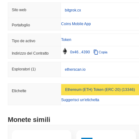
Sito web
bitgrok.cx
Coins Mobile App
Portafoglio
Token
Tipo de activo
0x46...4390
Copia
Indirizzo del Contratto
Esploratori
(1)
etherscan.io
Ethereum (ETH) Token (ERC-20) (13346)
Etichette
Suggerisci un'etichetta
Monete simili