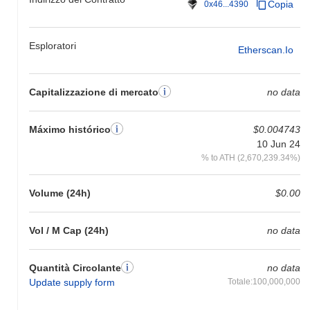
Copia
0x46...4390
Esploratori
Etherscan.io
Capitalizzazione di mercato
no data
Máximo histórico
$0.004743
10 Jun 24
% to ATH (2,670,239.34%)
Volume (24h)
$0.00
Vol / M Cap (24h)
no data
Quantità Circolante
no data
Update supply form
Totale:100,000,000