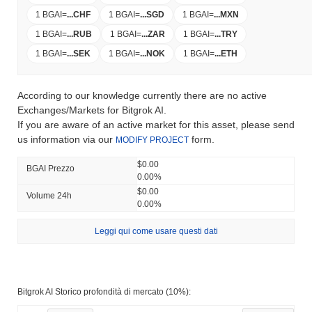
1 BGAI
=
...
CHF
1 BGAI
=
...
SGD
1 BGAI
=
...
MXN
1 BGAI
=
...
RUB
1 BGAI
=
...
ZAR
1 BGAI
=
...
TRY
1 BGAI
=
...
SEK
1 BGAI
=
...
NOK
1 BGAI
=
...
ETH
According to our knowledge currently there are no active
Exchanges/Markets for Bitgrok AI.
If you are aware of an active market for this asset, please send
us information via our
form.
MODIFY PROJECT
$0.00
BGAI Prezzo
0.00%
$0.00
Volume 24h
0.00%
Leggi qui come usare questi dati
Bitgrok AI Storico profondità di mercato (10%):