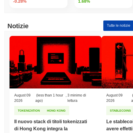
-0.28%
1.68%
Notizie
Tutte le notizie
August 09
(less than 1 hour
,
3 minimo di
August 09
2026
ago)
lettura
2026
TOKENIZATION
HONG KONG
STABLECOINS
Il nuovo stack di titoli tokenizzati
Le stableco
di Hong Kong integra la
avere effett