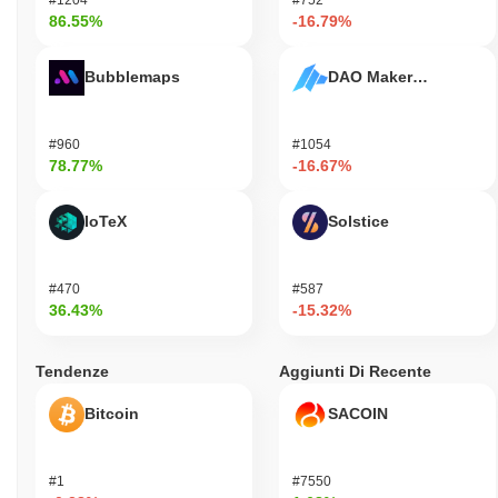
86.55%
-16.79%
Bubblemaps
DAO Maker Token
#960
#1054
78.77%
-16.67%
IoTeX
Solstice
#470
#587
36.43%
-15.32%
Tendenze
Aggiunti Di Recente
Bitcoin
SACOIN
#1
#7550