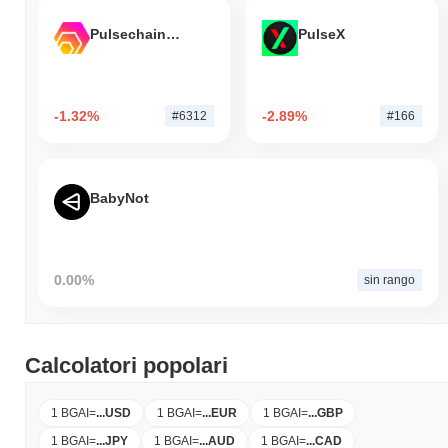
Pulsechain Bridged HEX (Pulsechain)
PulseX
-1.32%
-2.89%
#6312
#166
BabyNot
0.00%
sin rango
Calcolatori popolari
1 BGAI
=
...
USD
1 BGAI
=
...
EUR
1 BGAI
=
...
GBP
1 BGAI
=
...
JPY
1 BGAI
=
...
AUD
1 BGAI
=
...
CAD