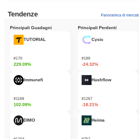
Tendenze
Panoramica di mercat
Principali Guadagni
Principali Perdenti
TUTORIAL
Cysic
#170
#189
229.09%
-24.32%
Immunefi
Hashflow
#1168
#1267
102.09%
-18.21%
DIMO
Heima
#1204
#752