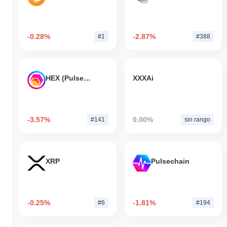
-0.28%
-2.87%
#1
#388
HEX (Pulsechain)
XXXAi
-3.57%
0.00%
#141
sin rango
XRP
Pulsechain
-0.25%
-1.81%
#6
#194