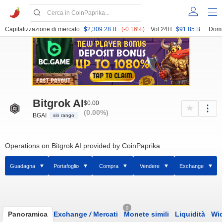
Capitalizzazione di mercato:
$2,309.28 B
(-0.16%)
Vol 24H:
$91.85 B
Domi
Bitgrok AI
$0.00
(0.00%)
BGAI
sin rango
Operations on Bitgrok AI provided by CoinPaprika
Guadagna
Portafoglio
Compra
Vendere
Exchange
0
Panoramica
Exchange
/
Mercati
Monete simili
Liquidità
Wi