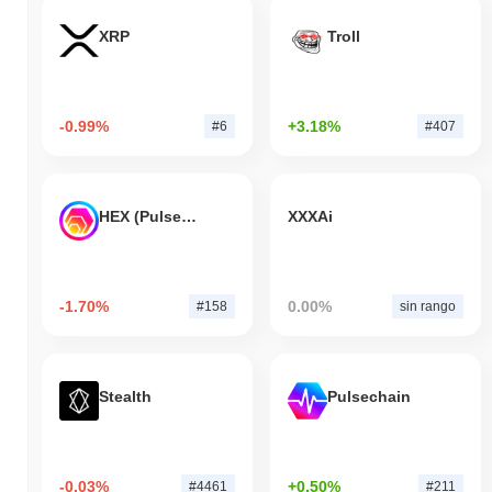
XRP
Troll
-0.99%
+3.18%
#6
#407
HEX (Pulsechain)
XXXAi
-1.70%
0.00%
#158
sin rango
Stealth
Pulsechain
-0.03%
+0.50%
#4461
#211