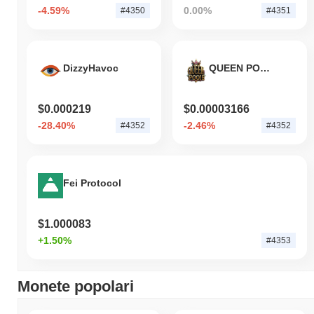
mercato crypto più ampio?
-4.59%
0.00%
#4350
#4351
Negli ultimi 7 giorni, BetBase ha diminuito del
0.76%
,
sottoperformando il mercato crypto complessivo che ha registrato
un guadagno del
0.05%
. Ciò indica un ritardo temporaneo
DizzyHavoc
QUEEN POOIE
nell'azione del prezzo di BET rispetto allo slancio del mercato più
ampio.
$0.000219
$0.00003166
-28.40%
-2.46%
#4352
#4352
Fei Protocol
$1.000083
+1.50%
#4353
Monete popolari