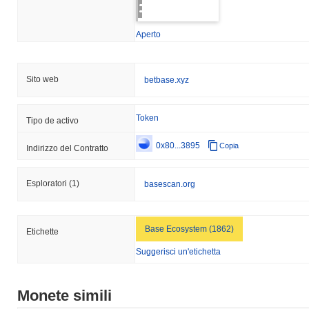
una sospensione temporanea di alcune funzionalità. Il team ha
prontamente affrontato questo problema implementando una
patch per proteggere i contratti interessati e conducendo un audit
Aperto
completo per identificare e correggere ulteriori vulnerabilità. I
rischi continui per BetBase includono la volatilità del mercato e il
panorama normativo in evoluzione, che sono comuni nei settori
Sito web
betbase.xyz
blockchain e del gioco online. Per mitigare questi rischi, BetBase
si è impegnata a effettuare audit regolari, garantire trasparenza
nelle operazioni e mantenere una linea di comunicazione aperta
Token
Tipo de activo
con la propria comunità di utenti riguardo a eventuali problemi
potenziali.
0x80...3895
Copia
Indirizzo del Contratto
BetBase (BET) FAQ – Metriche Chiave e
Approfondimenti sul Mercato
Esploratori
(1)
basescan.org
Dove posso acquistare BetBase (BET)?
Base Ecosystem (1862)
Etichette
BetBase (BET) è ampiamente disponibile sugli exchange di
criptovalute centralized. La piattaforma più attiva è Aerodrome,
Suggerisci un'etichetta
dove la coppia di trading BET/USDC ha registrato un volume di 24
ore superiore a
$3.11
.
Monete simili
Qual è l'attuale volume di trading giornaliero di