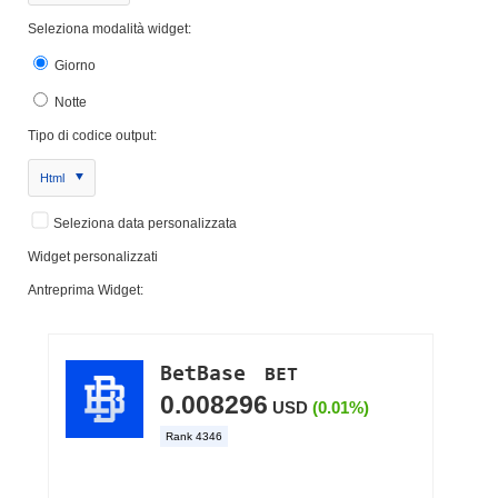
Seleziona modalità widget:
Giorno
Notte
Tipo di codice output:
Html
Seleziona data personalizzata
Widget personalizzati
Antreprima Widget: