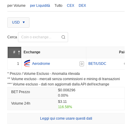
per Volume
per Liquidità
Tutto
CEX
DEX
USD
Cerca
#
Exchange
Paio
1
Aerodrome
BET/USDC
D
* Prezzo / Volume Escluso - Anomalia rilevata
** Volume escluso - mercati senza commissioni e mining di transazioni
*** Volume escluso - dati non aggiornati dalla API dell'exchange
$0.008296
BET Prezzo
0.00%
$3.11
Volume 24h
116.58%
Leggi qui come usare questi dati