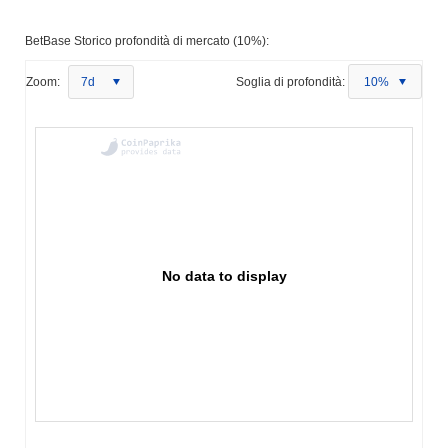
BetBase Storico profondità di mercato (10%):
Zoom:
7d
Soglia di profondità:
10%
No data to display