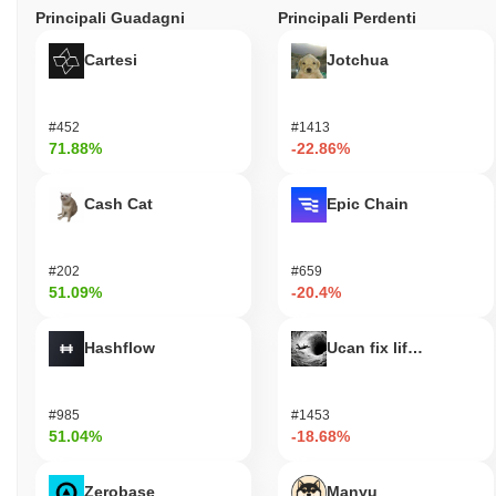
dell'ecosistema BetBase. Gli utenti possono utilizzare BET per le
Principali Guadagni
Principali Perdenti
commissioni di transazione, consentendo interazioni senza
soluzione di continuità tra varie applicazioni decentralizzate
Cartesi
Jotchua
(dApps) costruite sulla piattaforma. I possessori hanno la
possibilità di mettere in staking i propri token, contribuendo alla
sicurezza della rete mentre potenzialmente guadagnano
#452
#1413
ricompense in base alla loro partecipazione. Inoltre, BET può
71.88%
-22.86%
essere utilizzato per il voto di governance, consentendo ai
possessori di influenzare decisioni chiave e proposte all'interno
Cash Cat
Epic Chain
dell'ecosistema. Per gli sviluppatori, BetBase offre strumenti e
risorse per costruire e integrare dApps, migliorando la funzionalità
complessiva della piattaforma. L'ecosistema supporta vari wallet
#202
#659
e bridge che facilitano l'uso di BET per transazioni e interazioni
51.09%
-20.4%
con altre applicazioni. Inoltre, gli utenti possono accedere a sconti
o ricompense all'interno dell'ecosistema BetBase, aumentando
l'utilità di detenere e utilizzare i token BET. In generale, BetBase
Hashflow
Ucan fix life in1day
fornisce un ambiente completo per utenti, possessori e
sviluppatori per interagire efficacemente con la piattaforma.
#985
#1453
BetBase è ancora attivo o rilevante?
51.04%
-18.68%
BetBase rimane attivo attraverso una recente proposta di
governance annunciata a settembre 2023, indicando un continuo
Zerobase
Manyu