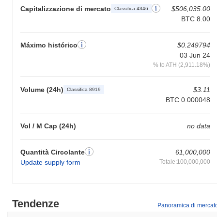
meccanismo di consenso unico che combina elementi di proof-of-
Capitalizzazione di mercato
$506,035.00
Classifica 4346
stake e delegated proof-of-stake, garantendo sia sicurezza che
BTC 8.00
scalabilità mantenendo bassi costi di transazione. Inoltre,
BetBase integra funzionalità avanzate di privacy, consentendo
Máximo histórico
$0.249794
agli utenti di effettuare transazioni senza compromettere i propri
03 Jun 24
dati personali. Questo focus sulla privacy degli utenti è
completato da robuste capacità di interoperabilità, che
% to ATH (2,911.18%)
consentono interazioni senza soluzione di continuità con altre reti
blockchain e migliorano l'esperienza complessiva dell'utente.
Volume (24h)
$3.11
Classifica 8919
L'ecosistema è ulteriormente arricchito da partnership strategiche
BTC 0.000048
con piattaforme di gioco e scommesse leader, che non solo
espandono la sua portata ma offrono anche agli utenti una gamma
diversificata di opzioni di scommessa. Il modello di governance di
Vol / M Cap (24h)
no data
BetBase dà potere alla sua comunità, consentendo agli
stakeholder di partecipare ai processi decisionali, promuovendo
Quantità Circolante
61,000,000
così un senso di appartenenza e coinvolgimento all'interno della
piattaforma. Queste caratteristiche distintive posizionano
Update supply form
Totale:100,000,000
BetBase come un attore significativo nel panorama delle
scommesse basate su blockchain.
Cosa puoi fare con BetBase?
Tendenze
Panoramica di mercat
Il token BET offre molteplici utilità pratiche all'interno