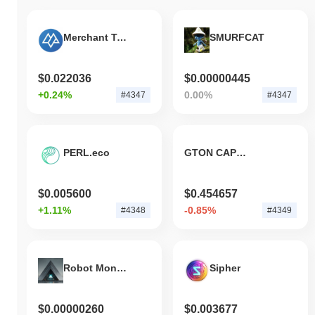
BetBase?
Nelle ultime 24 ore, il volume di trading di BetBase si attesta a
Merchant Token
SMURFCAT
$3.11
, mostrando un aumento del
116.58%
rispetto al giorno
precedente. Ciò suggerisce un aumento a breve termine
dell'attività di trading.
$0.022036
$0.00000445
+0.24%
0.00%
#4347
#4347
Qual è lo storico della fascia di prezzo di BetBase?
Massimo Storico (ATH):
$0.249794
Minimo Storico (ATL):
$0.00
PERL.eco
GTON CAPITAL
BetBase è attualmente scambiato
~96.68%
al di sotto del suo
ATH .
$0.005600
$0.454657
Qual è l'attuale capitalizzazione di mercato di
+1.11%
-0.85%
#4348
#4349
BetBase?
La capitalizzazione di mercato di BetBase è di circa
$506,035.00
,
classificandolo al #4346 posto a livello mondiale per dimensione
Robot Money
Sipher
di mercato. Questa cifra è calcolata in base alla sua offerta
circolante di 61 000 000 token BET.
$0.00000260
$0.003677
Come si sta comportando BetBase rispetto al