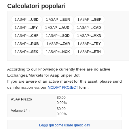
Calcolatori popolari
1 ASAP
=
...
USD
1 ASAP
=
...
EUR
1 ASAP
=
...
GBP
1 ASAP
=
...
JPY
1 ASAP
=
...
AUD
1 ASAP
=
...
CAD
1 ASAP
=
...
CHF
1 ASAP
=
...
SGD
1 ASAP
=
...
MXN
1 ASAP
=
...
RUB
1 ASAP
=
...
ZAR
1 ASAP
=
...
TRY
1 ASAP
=
...
SEK
1 ASAP
=
...
NOK
1 ASAP
=
...
ETH
According to our knowledge currently there are no active
Exchanges/Markets for Asap Sniper Bot.
If you are aware of an active market for this asset, please send
us information via our
form.
MODIFY PROJECT
$0.00
ASAP Prezzo
0.00%
$0.00
Volume 24h
0.00%
Leggi qui come usare questi dati