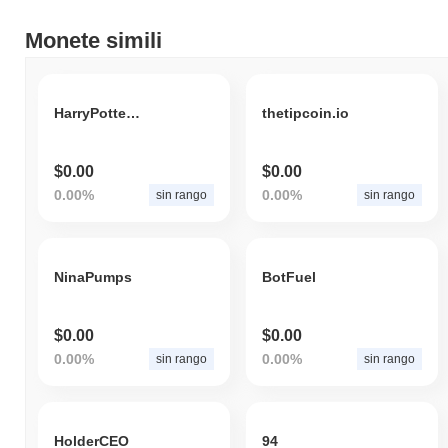
Monete simili
HarryPotterObamaMattFurie1Meme
thetipcoin.io
$0.00
$0.00
0.00%
0.00%
sin rango
sin rango
NinaPumps
BotFuel
$0.00
$0.00
0.00%
0.00%
sin rango
sin rango
HolderCEO
94