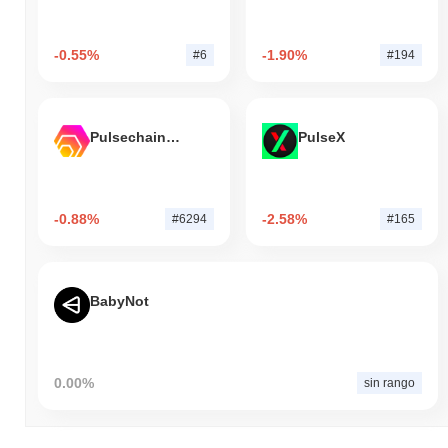
-0.55%
-1.90%
#6
#194
Pulsechain Bridged HEX (Pulsechain)
PulseX
-0.88%
-2.58%
#6294
#165
BabyNot
0.00%
sin rango