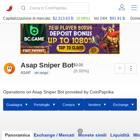
Capitalizzazione di mercato:
$2,313.63 B
(0.08%)
Vol 24H:
$91.91 B
Domi
Asap Sniper Bot
$0.00
(0.00%)
ASAP
sin rango
Operations on Asap Sniper Bot provided by CoinPaprika
Guadagna
Portafoglio
Compra
Vendere
Exchange
0
Panoramica
Exchange
/
Mercati
Monete simili
Liquidità
Wi