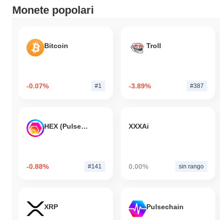
Monete popolari
Bitcoin
Troll
-0.07%
-3.89%
#1
#387
HEX (Pulsechain)
XXXAi
-0.88%
0.00%
#141
sin rango
XRP
Pulsechain