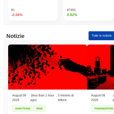
#1
#7481
-0.06%
0.92%
Notizie
Tutte le notizie
August 09
(less than 1 hour
,
3 minimo di
August 09
2026
ago)
lettura
2026
SANCTIONS
IRAN
TOKENIZATION