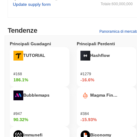
Update supply form
Totale:600,000,000
Tendenze
Panoramica di mercat
Principali Guadagni
Principali Perdenti
TUTORIAL
Hashflow
#168
#1279
186.1%
-16.6%
Bubblemaps
Magma Finance
#947
#384
90.32%
-15.93%
Immunefi
Biconomy