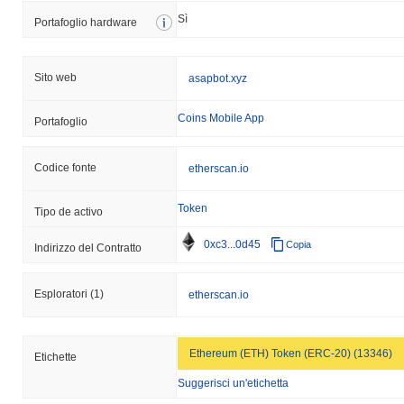
Sì
Portafoglio hardware
Sito web
asapbot.xyz
Coins Mobile App
Portafoglio
Codice fonte
etherscan.io
Token
Tipo de activo
0xc3...0d45
Copia
Indirizzo del Contratto
Esploratori
(1)
etherscan.io
Ethereum (ETH) Token (ERC-20) (13346)
Etichette
Suggerisci un'etichetta