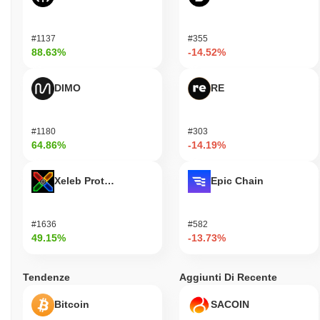
#1137
#355
88.63%
-14.52%
DIMO
RE
#1180
#303
64.86%
-14.19%
Xeleb Protocol
Epic Chain
#1636
#582
49.15%
-13.73%
Tendenze
Aggiunti Di Recente
Bitcoin
SACOIN