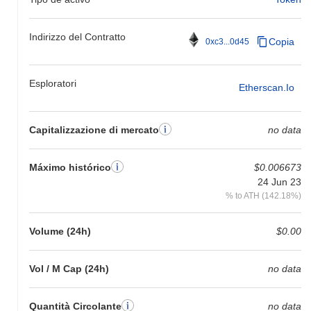
Indirizzo del Contratto
Copia
0xc3...0d45
Esploratori
Etherscan.io
Capitalizzazione di mercato
no data
Máximo histórico
$0.006673
24 Jun 23
% to ATH (142.18%)
Volume (24h)
$0.00
Vol / M Cap (24h)
no data
Quantità Circolante
no data