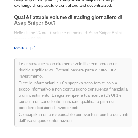
exchange di criptovalute centralized and decentralized.
Qual è l'attuale volume di trading giornaliero di
Asap Sniper Bot?
Nelle ultime 24 ore, il volume di trading di Asap Sniper Bot si
attesta a
$0.00
.
Mostra di più
Qual è lo storico della fascia di prezzo di Asap
Sniper Bot?
Le criptovalute sono altamente volatili e comportano un
Massimo Storico (ATH):
$0.006673
rischio significativo. Potresti perdere parte o tutto il tuo
Minimo Storico (ATL):
$0.00
investimento.
Tutte le informazioni su Coinpaprika sono fornite solo a
Asap Sniper Bot è attualmente scambiato
~58.71%
al di sotto del
scopo informativo e non costituiscono consulenza finanziaria
suo ATH .
o di investimento. Esegui sempre la tua ricerca (DYOR) e
consulta un consulente finanziario qualificato prima di
Come si sta comportando Asap Sniper Bot
prendere decisioni di investimento.
rispetto al mercato crypto più ampio?
Coinpaprika non è responsabile per eventuali perdite derivanti
Negli ultimi 7 giorni, Asap Sniper Bot ha guadagnato
0.00%
,
dall'uso di queste informazioni.
sottoperformando il mercato crypto complessivo che ha registrato
un guadagno del
0.08%
. Ciò indica un ritardo temporaneo
nell'azione del prezzo di ASAP rispetto allo slancio del mercato