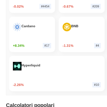
-0.02%
-0.67%
#4454
#209
Cardano
BNB
+8.34%
-1.31%
#17
#4
Hyperliquid
-2.26%
#10
Calcolatori popolari