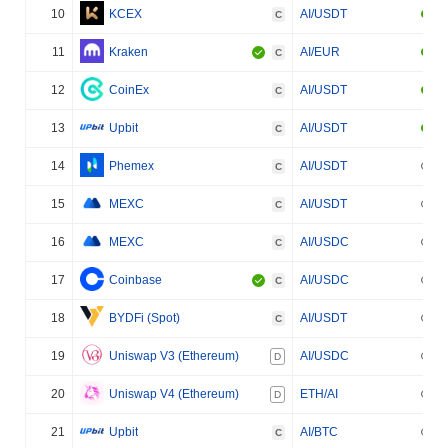
10
KCEX
AI/USDT
C
11
Kraken
AI/EUR
C
12
CoinEx
AI/USDT
C
13
Upbit
AI/USDT
C
14
Phemex
AI/USDT
C
15
MEXC
AI/USDT
C
16
MEXC
AI/USDC
C
17
Coinbase
AI/USDC
C
18
BYDFi (Spot)
AI/USDT
C
19
Uniswap V3 (Ethereum)
AI/USDC
D
20
Uniswap V4 (Ethereum)
ETH/AI
D
21
Upbit
AI/BTC
C