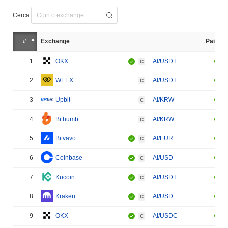
Cerca
#
Exchange
Paio
1
OKX
AI/USDT
C
2
WEEX
AI/USDT
C
3
Upbit
AI/KRW
C
4
Bithumb
AI/KRW
C
5
Bitvavo
AI/EUR
C
6
Coinbase
AI/USD
C
7
Kucoin
AI/USDT
C
8
Kraken
AI/USD
C
9
OKX
AI/USDC
C