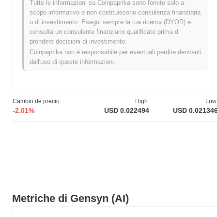
Tutte le informazioni su Coinpaprika sono fornite solo a
Massimo Storico (ATH):
$0.081751
scopo informativo e non costituiscono consulenza finanziaria
Minimo Storico (ATL):
NaN
o di investimento. Esegui sempre la tua ricerca (DYOR) e
consulta un consulente finanziario qualificato prima di
Gensyn è attualmente scambiato
~73.23%
al di sotto del suo ATH
prendere decisioni di investimento.
.
Coinpaprika non è responsabile per eventuali perdite derivanti
dall'uso di queste informazioni.
Qual è l'attuale capitalizzazione di mercato di
Gensyn ?
La capitalizzazione di mercato di Gensyn è di circa
$28,573,908.00
, classificandolo al #496 posto a livello mondiale
Cambio de precio:
High:
Low
per dimensione di mercato. Questa cifra è calcolata in base alla
-2.01%
USD 0.022494
USD 0.02134
sua offerta circolante di 1 304 675 313 token AI.
Come si sta comportando Gensyn rispetto al
mercato crypto più ampio?
Negli ultimi 7 giorni, Gensyn ha diminuito del
3.59%
,
sottoperformando il mercato crypto complessivo che ha registrato
un calo del
0.52%
. Ciò indica un ritardo temporaneo nell'azione
del prezzo di AI rispetto allo slancio del mercato più ampio.
Metriche di Gensyn (AI)