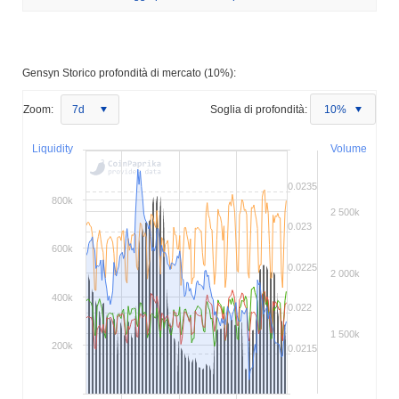
Gensyn Storico profondità di mercato (10%):
Zoom:
7d
Soglia di profondità:
10%
Liquidity
Volume
0.0235
800k
2 500k
0.023
600k
0.0225
2 000k
400k
0.022
1 500k
200k
0.0215