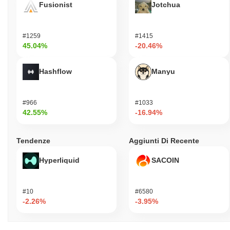
Fusionist
Jotchua
#1259
#1415
45.04%
-20.46%
Hashflow
Manyu
#966
#1033
42.55%
-16.94%
Tendenze
Aggiunti Di Recente
Hyperliquid
SACOIN
#10
#6580
-2.26%
-3.95%