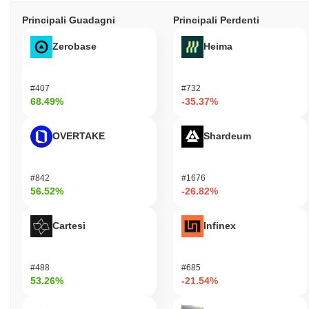
Principali Guadagni
Principali Perdenti
Zerobase
Heima
#407
#732
68.49%
-35.37%
OVERTAKE
Shardeum
#842
#1676
56.52%
-26.82%
Cartesi
Infinex
#488
#685
53.26%
-21.54%