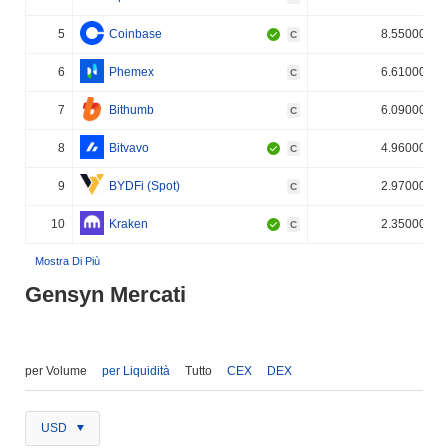
5
Coinbase
8.550000%
C
6
Phemex
6.610000%
C
7
Bithumb
6.090000%
C
8
Bitvavo
4.960000%
C
9
BYDFi (Spot)
2.970000%
C
10
Kraken
2.350000%
C
Mostra Di Più
Gensyn Mercati
per Volume
per Liquidità
Tutto
CEX
DEX
USD