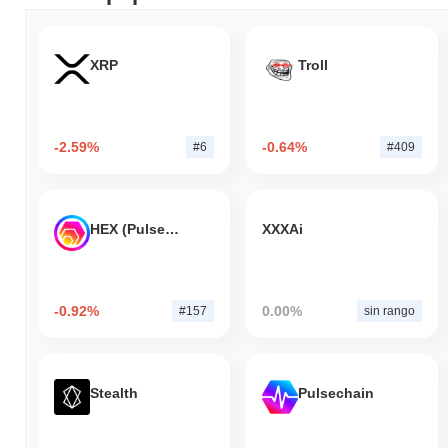
XRP
Troll
-2.59%
-0.64%
#6
#409
HEX (Pulsechain)
XXXAi
-0.92%
0.00%
#157
sin rango
Stealth
Pulsechain