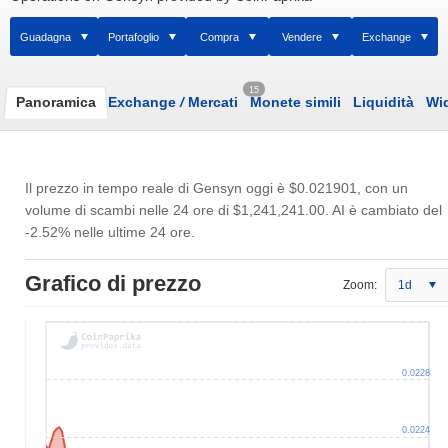
Guadagna
Portafoglio
Compra
Vendere
Exchange
15
Panoramica
Exchange
/
Mercati
Monete simili
Liquidità
Wi
Il prezzo in tempo reale di Gensyn oggi è
$0.021901
, con un
volume di scambi nelle 24 ore di
$1,241,241.00
. AI è cambiato del
-2.52% nelle ultime 24 ore.
Grafico di prezzo
Zoom:
1d
0.0228
0.0224