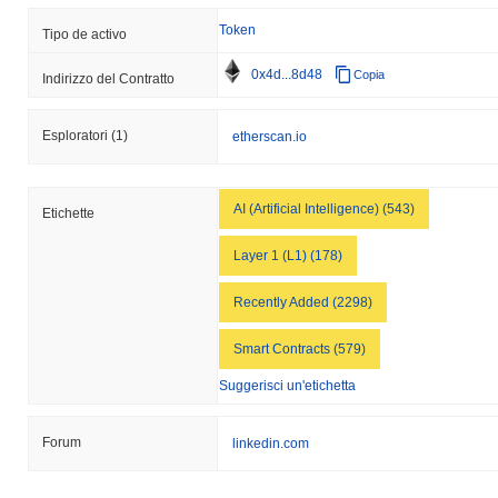
Token
Tipo de activo
0x4d...8d48
Copia
Indirizzo del Contratto
Esploratori
(1)
etherscan.io
AI (Artificial Intelligence) (543)
Etichette
Layer 1 (L1) (178)
Recently Added (2298)
Smart Contracts (579)
Suggerisci un'etichetta
Forum
linkedin.com