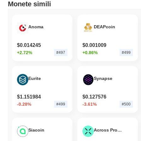
Monete simili
Anoma
DEAPcoin
$0.014245
$0.001009
+2.72%
+0.86%
#497
#499
Eurite
Synapse
$1.151984
$0.127576
-0.28%
-3.61%
#499
#500
Siacoin
Across Protocol