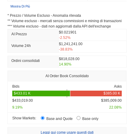
Mostra Di Più
* Prezzo / Volume Escluso - Anomalia rilevata
** Volume escluso - mercati senza commissioni e mining di transazioni
*** Volume escluso - dati non aggiornati dalla API dell'exchange
$0.021901
AI Prezzo
-2.52%
$1,241,241.00
Volume 24h
-38.83%
$818,028.00
Ordini consolidati
14.90%
AI Order Book Consolidato
Bids
Asks
$433,019.00
$385,009.00
9.19%
22.08%
Show Markets:
Base and Quote
Base only
Leggi qui come usare questi dati