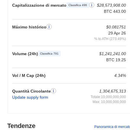
Capitalizzazione di mercato
$28,573,908.00
Classifica 496
BTC 443.00
Máximo histórico
$0.081751
29 Apr 26
% to ATH (273.49%)
Volume (24h)
$1,241,241.00
Classifica 791
BTC 19.25
Vol / M Cap (24h)
4.34%
Quantità Circolante
1,304,675,313
Update supply form
Totale:10,000,000,000
Max: 10,000,000,000
Tendenze
Panoramica di mercat