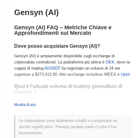
Gensyn (AI)
Gensyn (AI) FAQ – Metriche Chiave e
Approfondimenti sul Mercato
Dove posso acquistare Gensyn (AI)?
Gensyn (AI) è ampiamente disponibile sugli exchange di
criptovalute centralized. La piattaforma più attiva è
OKX
, dove la
coppia di trading
AI/USDT
ha registrato un volume di 24 ore
superiore a
$273,013.00
. Altri exchange includono WEEX e
Upbit
.
Qual è l'attuale volume di trading giornaliero di
Gensyn ?
Nelle ultime 24 ore, il volume di trading di Gensyn si attesta a
Mostra di più
$1,241,241.00
, mostrando un calo del
38.83%
rispetto al giorno
precedente. Ciò suggerisce una riduzione a breve termine
dell'attività di trading.
Le criptovalute sono altamente volatili e comportano un
rischio significativo. Potresti perdere parte o tutto il tuo
Qual è lo storico della fascia di prezzo di Gensyn ?
investimento.