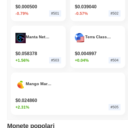
$0.000500
$0.039040
-0.79%
-0.57%
#501
#502
Manta Network
Terra Classic USD
$0.058378
$0.004997
+1.56%
+0.04%
#503
#504
Mango Markets
$0.024860
+2.31%
#505
Monete popolari