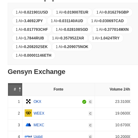
1 AI
=
0.021901
USD
1 AI
=
0.019007
EUR
1 AI
=
0.016276
GBP
1 AI
=
3.4692
JPY
1 AI
=
0.031140
AUD
1 AI
=
0.030697
CAD
1 AI
=
0.017793
CHF
1 AI
=
0.028108
SGD
1 AI
=
0.377014
MXN
1 AI
=
1.7844
RUB
1 AI
=
0.357952
ZAR
1 AI
=
1.0424
TRY
1 AI
=
0.208202
SEK
1 AI
=
0.209075
NOK
1 AI
=
0.00001146
ETH
Gensyn Exchange
#
Fonte
Volume 24h (%)
1
OKX
23.310000%
C
2
WEEX
19.060000%
C
3
MEXC
10.670000%
C
4
Upbit
10.200000%
C