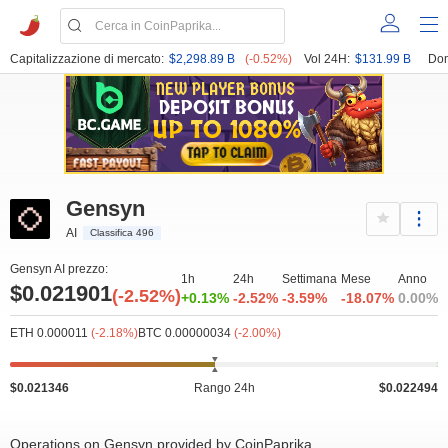
Capitalizzazione di mercato:
$2,298.89 B
(-0.52%)
Vol 24H:
$131.99 B
Dom
Gensyn
AI
Classifica 496
Gensyn AI prezzo:
1h
24h
Settimana
Mese
Anno
$0.021901
(-2.52%)
+0.13%
-2.52%
-3.59%
-18.07%
0.00%
ETH 0.000011
(-2.18%)
BTC 0.00000034
(-2.00%)
$0.021346
Rango 24h
$0.022494
Operations on Gensyn provided by CoinPaprika