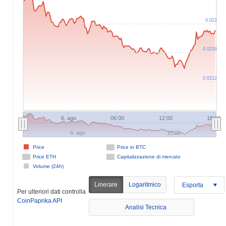
0.022
0.0216
0.0212
6. ago
06:00
12:00
18:00
6. ago
12:00
Price
Price in BTC
Price ETH
Capitalizzazione di mercato
Volume (24h)
Linerare
Logaritmico
Esporta
Per ulteriori dati controlla
CoinPaprika API
Analisi Tecnica