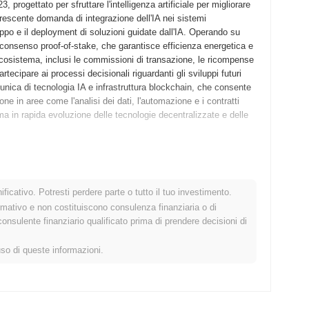
 progettato per sfruttare l'intelligenza artificiale per migliorare
a crescente domanda di integrazione dell'IA nei sistemi
uppo e il deployment di soluzioni guidate dall'IA. Operando su
 consenso proof-of-stake, che garantisce efficienza energetica e
ll'ecosistema, inclusi le commissioni di transazione, le ricompense
rtecipare ai processi decisionali riguardanti gli sviluppi futuri
 unica di tecnologia IA e infrastruttura blockchain, che consente
ne in aree come l'analisi dei dati, l'automazione e i contratti
a in rapida evoluzione delle tecnologie decentralizzate e delle
ato il proprio whitepaper, delineando la visione e il framework
o 2022, consentendo a sviluppatori e primi adottanti di
ficativo. Potresti perdere parte o tutto il tuo investimento.
innet è stato ufficialmente lanciato a dicembre 2022, segnando la
rmativo e non costituiscono consulenza finanziaria o di
po iniziale si è concentrato sulla creazione di un ecosistema
sulente finanziario qualificato prima di prendere decisioni di
labilità e l'accessibilità per gli utenti. La distribuzione iniziale
io 2023, che ha facilitato il finanziamento per ulteriori sviluppi
uso di queste informazioni.
ito la traiettoria di crescita di Flourishing AI e il suo impegno