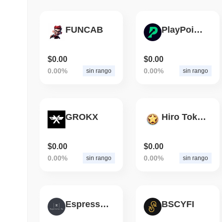
FUNCAB
PlayPoint P2E
$0.00
$0.00
0.00%
0.00%
sin rango
sin rango
GROKX
Hiro Token
$0.00
$0.00
0.00%
0.00%
sin rango
sin rango
Espresso Ex
BSCYFI