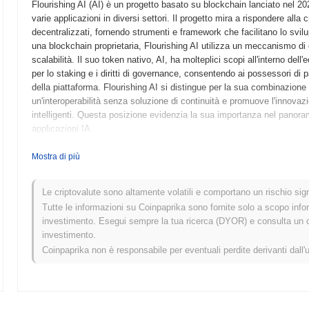
Flourishing AI (AI) è un progetto basato su blockchain lanciato nel 2023,
varie applicazioni in diversi settori. Il progetto mira a rispondere all
decentralizzati, fornendo strumenti e framework che facilitano lo svil
una blockchain proprietaria, Flourishing AI utilizza un meccanismo di
scalabilità. Il suo token nativo, AI, ha molteplici scopi all'interno de
per lo staking e i diritti di governance, consentendo ai possessori di pa
della piattaforma. Flourishing AI si distingue per la sua combinazione
un'interoperabilità senza soluzione di continuità e promuove l'innovazio
intelligenti. Questa posizione evidenzia la sua importanza nel panoram
applicazioni IA.
Quando e come è iniziato Flourishing AI?
Mostra di più
Flourishing AI è nato a marzo 2022 quando il team fondatore ha pubblic
tecnologico del progetto. Il progetto ha lanciato il suo testnet a giugn
Le criptovalute sono altamente volatili e comportano un rischio signi
sperimentare le sue funzionalità. Dopo test e feedback positivi, il ma
Tutte le informazioni su Coinpaprika sono fornite solo a scopo info
sua transizione a una piattaforma completamente operativa. Lo svilup
investimento. Esegui sempre la tua ricerca (DYOR) e consulta un con
robusto per le applicazioni di intelligenza artificiale, enfatizzando la sca
investimento.
del token è avvenuta tramite un'Offerta Iniziale di Monete (ICO) a genna
Coinpaprika non è responsabile per eventuali perdite derivanti dall'
e coinvolgimento della comunità. Questi passi fondamentali hanno stabil
a promuovere l'innovazione nei settori dell'IA e della blockchain.
Cosa ci aspetta per Flourishing AI?