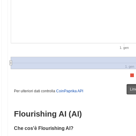
1. gen
1. gen
Lin
Per ulteriori dati controlla
CoinPaprika API
Flourishing AI (AI)
Che cos'è Flourishing AI?