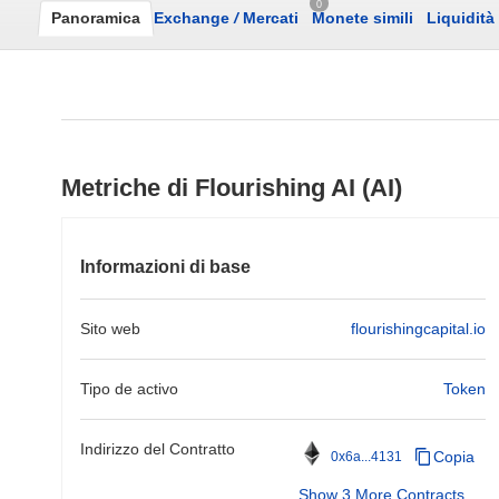
0
Panoramica
Exchange
/
Mercati
Monete simili
Liquidità
Metriche di Flourishing AI (AI)
Informazioni di base
Sito web
flourishingcapital.io
Tipo de activo
Token
Indirizzo del Contratto
Copia
0x6a...4131
Show 3 More Contracts