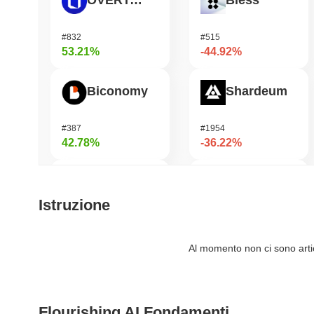
OVERTAKE
Bless
#832
#515
53.21%
-44.92%
Biconomy
Shardeum
#387
#1954
42.78%
-36.22%
Orochi Network
DODO
Istruzione
#322
#697
42.68%
-35.9%
Al momento non ci sono artico
ETHGas
Viction
Flourishing AI Fondamenti
#374
#1198