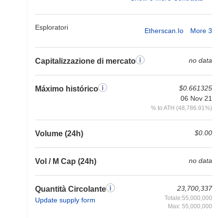
Esploratori
Etherscan.io
More 3
no data
Capitalizzazione di mercato
$0.661325
Máximo histórico
06 Nov 21
% to ATH (48,786.91%)
$0.00
Volume (24h)
no data
Vol / M Cap (24h)
23,700,337
Quantità Circolante
Totale:55,000,000
Update supply form
Max: 55,000,000