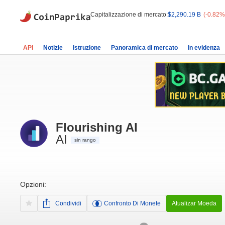
Capitalizzazione di mercato:
$2,290.19 B
(-0.82%
API
Notizie
Istruzione
Panoramica di mercato
In evidenza
Flourishing AI
AI
sin rango
Opzioni:
Condividi
Confronto Di Monete
Atualizar Moeda