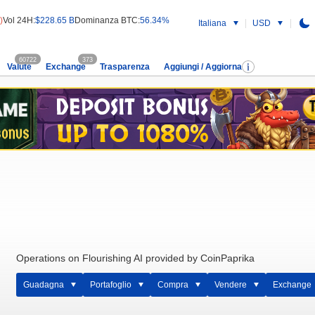
)
Vol 24H:
$228.65 B
Dominanza BTC:
56.34%
Italiana
USD
60722
373
Valute
Exchange
Trasparenza
Aggiungi / Aggiorna
Operations on Flourishing AI provided by CoinPaprika
Guadagna
Portafoglio
Compra
Vendere
Exchange