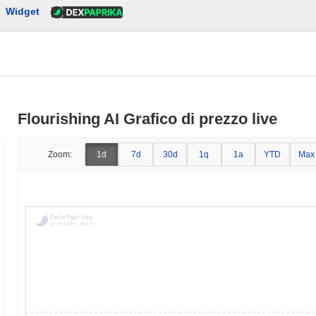
Widget
Flourishing AI Grafico di prezzo live
Zoom:
1d
7d
30d
1q
1a
YTD
Max