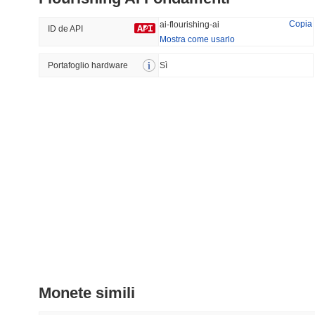
42.38%
-29%
Copia
ai-flourishing-ai
ID de API
Mostra come usarlo
Portafoglio hardware
Tendenze
Sì
Aggiunti Di Recente
HEX (Pulsechain)
SACOIN
#153
#7111
2.31%
-0.12%
Monete simili