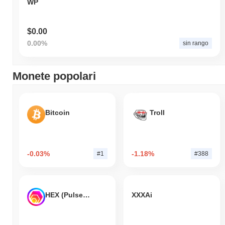
WP
$0.00
0.00%
sin rango
Monete popolari
Bitcoin
Troll
-0.03%
-1.18%
#1
#388
HEX (Pulsechain)
XXXAi