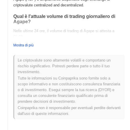
criptovalute centralized and decentralized.
Qual è l'attuale volume di trading giornaliero di
Agape?
Nelle ultime 24 ore, il volume di trading di Agape si attesta a
$0.00
.
Mostra di più
Qual è lo storico della fascia di prezzo di Agape?
Massimo Storico (ATH):
$0.00000094
Le criptovalute sono altamente volatili e comportano un
Minimo Storico (ATL):
$0.00
rischio significativo. Potresti perdere parte o tutto il tuo
investimento.
Agape è attualmente scambiato
~0.11%
al di sotto del suo ATH .
Tutte le informazioni su Coinpaprika sono fornite solo a
scopo informativo e non costituiscono consulenza finanziaria
Come si sta comportando Agape rispetto al
o di investimento. Esegui sempre la tua ricerca (DYOR) e
mercato crypto più ampio?
consulta un consulente finanziario qualificato prima di
Negli ultimi 7 giorni, Agape ha guadagnato
0.00%
,
prendere decisioni di investimento.
sottoperformando il mercato crypto complessivo che ha registrato
Coinpaprika non è responsabile per eventuali perdite derivanti
un guadagno del
0.11%
. Ciò indica un ritardo temporaneo
dall'uso di queste informazioni.
nell'azione del prezzo di AGP rispetto allo slancio del mercato più
ampio.