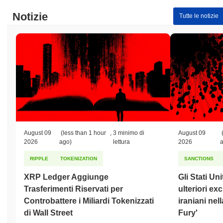
Notizie
Tutte le notizie
August 09
(less than 1 hour
,
3 minimo di
August 09
2026
ago)
lettura
2026
RIPPLE
TOKENIZATION
SANCTIONS
XRP Ledger Aggiunge
Gli Stati Un
Trasferimenti Riservati per
ulteriori ex
Controbattere i Miliardi Tokenizzati
iraniani nel
di Wall Street
Fury'