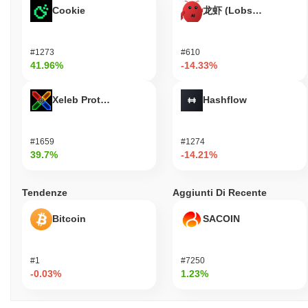
Cookie
龙虾 (Lobster)
#1273
#610
41.96%
-14.33%
Xeleb Protocol
Hashflow
#1659
#1274
39.7%
-14.21%
Tendenze
Aggiunti Di Recente
Bitcoin
SACOIN
#1
#7250
-0.03%
1.23%