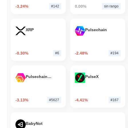
-3.24%
0.00%
#142
sin rango
XRP
Pulsechain
-0.30%
-2.48%
#6
#194
Pulsechain Bridged HEX (Pulsechain)
PulseX
-3.13%
-4.41%
#5627
#167
BabyNot