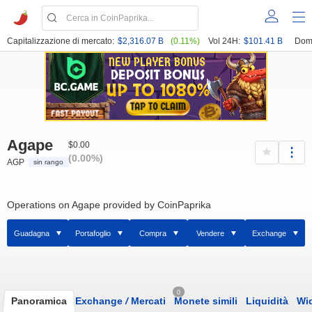
Capitalizzazione di mercato:
$2,316.07 B
(0.11%)
Vol 24H:
$101.41 B
Dom
Agape
$0.00
(0.00%)
AGP
sin rango
Operations on Agape provided by CoinPaprika
Guadagna
Portafoglio
Compra
Vendere
Exchange
0
Panoramica
Exchange
/
Mercati
Monete simili
Liquidità
Wi