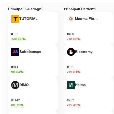
Principali Guadagni
Principali Perdenti
TUTORIAL
Magma Finance
#182
#400
138.88%
-18.88%
Bubblemaps
Biconomy
#941
#361
90.64%
-15.81%
DIMO
Heima
#1142
#762
80.79%
-15.43%