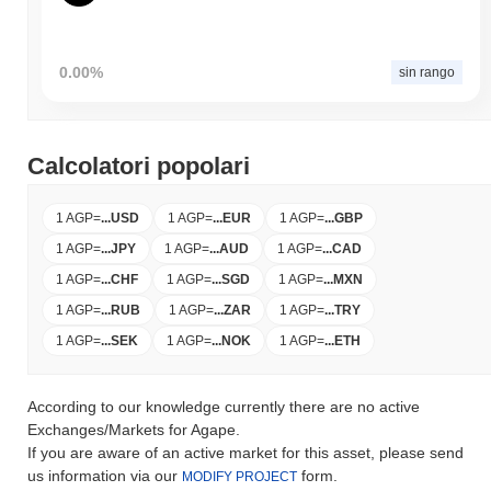
0.00%
sin rango
Calcolatori popolari
1 AGP
=
...
USD
1 AGP
=
...
EUR
1 AGP
=
...
GBP
1 AGP
=
...
JPY
1 AGP
=
...
AUD
1 AGP
=
...
CAD
1 AGP
=
...
CHF
1 AGP
=
...
SGD
1 AGP
=
...
MXN
1 AGP
=
...
RUB
1 AGP
=
...
ZAR
1 AGP
=
...
TRY
1 AGP
=
...
SEK
1 AGP
=
...
NOK
1 AGP
=
...
ETH
According to our knowledge currently there are no active
Exchanges/Markets for Agape.
If you are aware of an active market for this asset, please send
us information via our
form.
MODIFY PROJECT