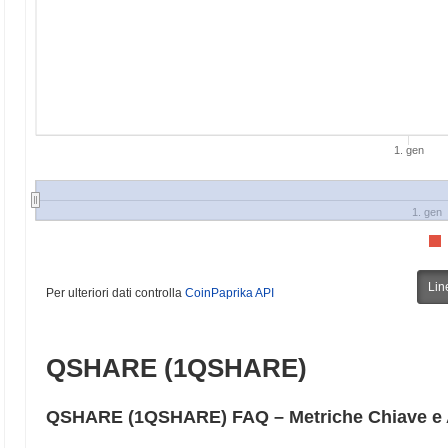
1. gen
1. gen
Lin
Per ulteriori dati controlla
CoinPaprika API
QSHARE (1QSHARE)
QSHARE (1QSHARE) FAQ – Metriche Chiave e A