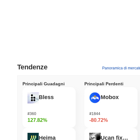
Tendenze
Panoramica di mercat
Principali Guadagni
Principali Perdenti
Bless
Mobox
#360
#1844
127.82%
-80.72%
Heima
Ucan fix life in1day