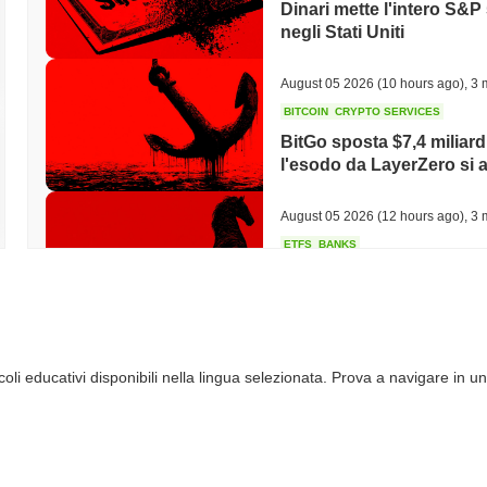
Dinari mette l'intero S&P
negli Stati Uniti
August 05 2026
(10 hours ago)
,
3 
BITCOIN
CRYPTO SERVICES
BitGo sposta $7,4 miliar
l'esodo da LayerZero si a
August 05 2026
(12 hours ago)
,
3 
ETFS
BANKS
La Banca più Grande d'Ita
Bitcoin per Triplicare l
August 05 2026
(14 hours ago)
,
3 
li educativi disponibili nella lingua selezionata. Prova a navigare in un
ECONOMIC DATA
WEB3
I dati sul PIL degli Stati
secondo trimestre rallent
August 05 2026
(16 hours ago)
,
3 