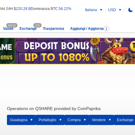
Vol 24H:
$220.28 B
Dominanza BTC:
56.22%
Italiana
USD
60713
373
Valute
Exchange
Trasparenza
Aggiungi / Aggiorna
Operations on QSHARE provided by CoinPaprika
Guadagna
Portafoglio
Compra
Vendere
Exchange