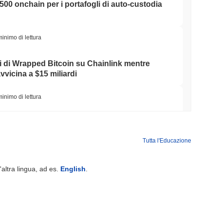
 500 onchain per i portafogli di auto-custodia
minimo di lettura
di di Wrapped Bitcoin su Chainlink mentre
vvicina a $15 miliardi
minimo di lettura
lia ha Ridotto le Partecipazioni in ETF
a Scommessa su Ether Staked
Tutta l'Educazione
minimo di lettura
'altra lingua, ad es.
English
.
 Uniti arrivano onchain mentre la crescita del
a al 1,5%
minimo di lettura