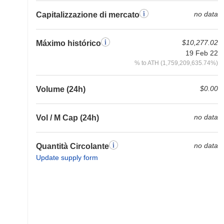
no data
Capitalizzazione di mercato
$10,277.02
Máximo histórico
19 Feb 22
% to ATH (1,759,209,635.74%)
$0.00
Volume (24h)
no data
Vol / M Cap (24h)
no data
Quantità Circolante
Update supply form