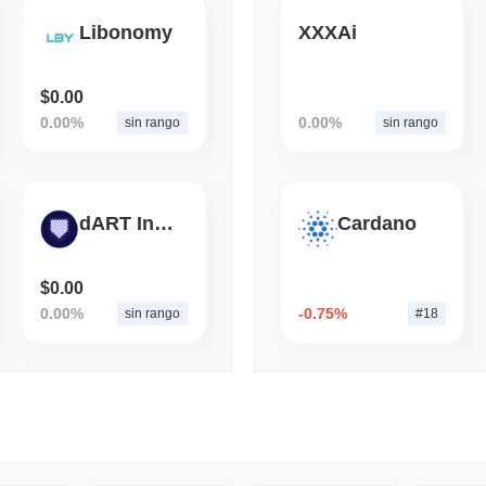
Libonomy
XXXAi
August 04 2026
(1 day ago)
,
3 mini
BITCOIN
HACKERS
Una vulnerabilità del fi
$0.00
prosciugare i portafogli 
0.00%
0.00%
sin rango
sin rango
dART Insurance
Cardano
$0.00
0.00%
-0.75%
sin rango
#18