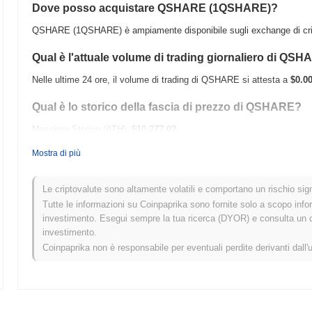
Dove posso acquistare QSHARE (1QSHARE)?
QSHARE (1QSHARE) è ampiamente disponibile sugli exchange di cript
Qual è l'attuale volume di trading giornaliero di QS
Nelle ultime 24 ore, il volume di trading di QSHARE si attesta a
$0.0
Qual è lo storico della fascia di prezzo di QSHARE?
Massimo Storico (ATH):
$10,277.02
Minimo Storico (ATL):
$0.00
Mostra di più
QSHARE è attualmente scambiato
~100.00%
al di sotto del suo ATH
Le criptovalute sono altamente volatili e comportano un rischio signi
Come si sta comportando QSHARE rispetto al mercat
Tutte le informazioni su Coinpaprika sono fornite solo a scopo info
investimento. Esegui sempre la tua ricerca (DYOR) e consulta un con
Negli ultimi 7 giorni, QSHARE ha guadagnato
0.00%
, sottoperforman
investimento.
del
1.04%
. Ciò indica un ritardo temporaneo nell'azione del prezzo d
Coinpaprika non è responsabile per eventuali perdite derivanti dall'