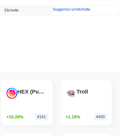
Suggerisci un'etichetta
Etichette
rdi di dollari di fondi monetari europei su
minimo di lettura
t dipende da una finestra di quattro giorni al
a
mo di lettura
uo Ingresso nelle Stablecoin con un Affare
HEX (Pulsechain)
Troll
llari
mo di lettura
+10.28%
+1.18%
#161
#400
unge una quota record mentre il volume degli
cende