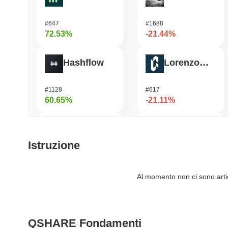
#647
#1688
72.53%
-21.44%
Hashflow
Lorenzo Protocol
#1128
#617
60.65%
-21.11%
Cysic
OVERTAKE
Istruzione
#209
#1007
44.87%
-17.48%
Al momento non ci sono artico
DODO
GPU
QSHARE Fondamenti
#589
#1079