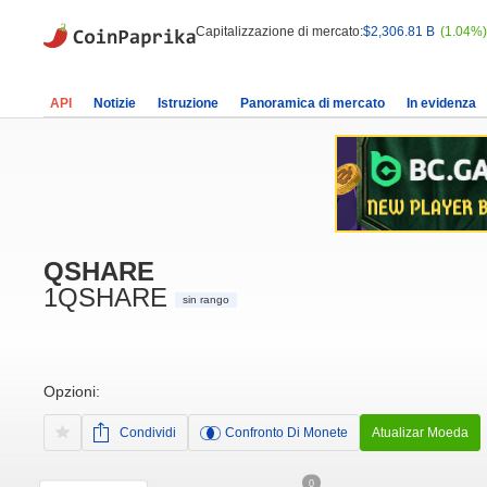
Capitalizzazione di mercato:
$2,306.81 B
(1.04%)
API
Notizie
Istruzione
Panoramica di mercato
In evidenza
QSHARE
1QSHARE
sin rango
Opzioni:
Condividi
Confronto Di Monete
Atualizar Moeda
0