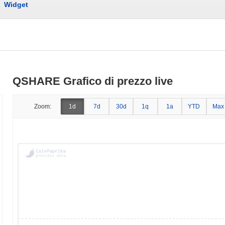
Widget
QSHARE Grafico di prezzo live
Zoom:
1d
7d
30d
1q
1a
YTD
Max