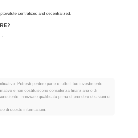
ovalute centralized and decentralized.
HARE?
0
.
 .
ficativo. Potresti perdere parte o tutto il tuo investimento.
o crypto più ampio?
rmativo e non costituiscono consulenza finanziaria o di
sulente finanziario qualificato prima di prendere decisioni di
do il mercato crypto complessivo che ha registrato un guadagno
i 1QSHARE rispetto allo slancio del mercato più ampio.
uso di queste informazioni.