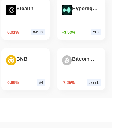
Stealth
Hyperliquid
mo di lettura
rmware Coldcard del 2021 continua a
Bitcoin
-0.01%
+3.53%
#4513
#10
BNB
Bitcoin Silver
-0.99%
-7.25%
#4
#7381