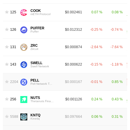
COOK
1251
$0.002461
0.07 %
0.08 %
mETH Protocol
PUFFER
1268
$0.012312
-0.25 %
-0.74 %
Puffer
ZRC
1310
$0.000874
-2.64 %
-7.64 %
Zircuit
SWELL
1435
$0.000622
-0.15 %
-1.18 %
Swell Network
PELL
2204
$0.000167
-0.01 %
0.85 %
Pell Network Token
NUTS
2569
$0.001126
0.24 %
0.43 %
Thetanuts Finance
KNTQ
5588
$0.097664
0.06 %
0.31 %
Kinetiq