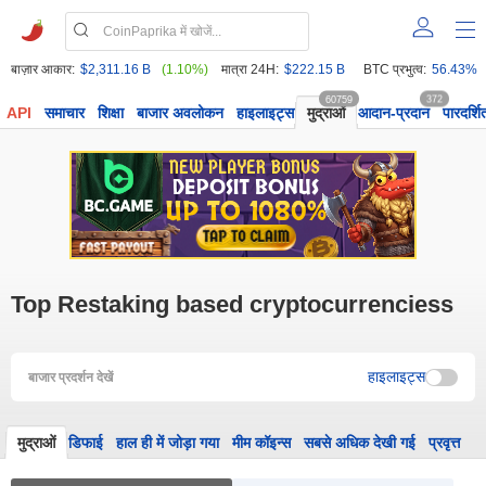
बाज़ार आकार:
$2,311.16 B
(1.10%)
मात्रा 24H:
$222.15 B
BTC प्रभुत्व:
56.43%
60759
372
API
समाचार
शिक्षा
बाजार अवलोकन
हाइलाइट्स
मुद्राओं
आदान-प्रदान
पारदर्शि
Top Restaking based cryptocurrenciess
हाइलाइट्स
बाजार प्रदर्शन देखें
मुद्राओं
डिफाई
हाल ही में जोड़ा गया
मीम कॉइन्स
सबसे अधिक देखी गई
प्रवृत्त