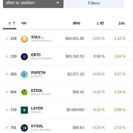
कीमत का अवलोकन
Filters
#
नाम
कीमत
1 घंटे
24h
SOLVBTC
109
$64,951.88
-0.02 %
1.10 %
Solv Protocol solvBTC
EBTC
150
$65,160.53
0.00 %
1.04 %
Ether.fi Staked BTC
PUFETH
263
$2,071.10
-0.03 %
0.97 %
pufETH
EZSOL
404
$96.45
-0.29 %
2.28 %
Renzo Restaked SOL
LAYER
729
$0.060393
0.10 %
0.09 %
Solayer
KYSOL
791
$96.63
-0.29 %
2.53 %
Kyros Restaked SOL