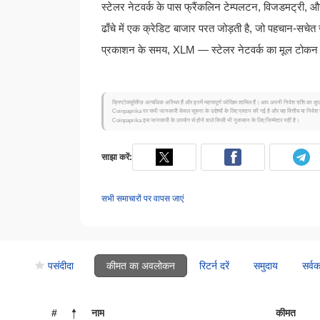
स्टेलर नेटवर्क के पास फ्रैंकलिन टेम्पलटन, विजडमट्री, 
ढाँचे में एक क्रेडिट बाजार परत जोड़ती है, जो पहचान-सचे
प्रकाशन के समय, XLM — स्टेलर नेटवर्क का मूल टोकन
क्रिप्टोक्यूरेंसीज़ अत्यधिक अस्थिर हैं और इनमें महत्वपूर्ण जोखिम शामिल हैं। आप अपनी निवेश राशि का कुछ
Coinpaprika पर सभी जानकारी केवल सूचना के उद्देश्यों के लिए प्रदान की गई है और यह वित्तीय या निवेश 
Coinpaprika इस जानकारी के उपयोग से होने वाले किसी भी नुकसान के लिए जिम्मेदार नहीं है।
साझा करें:
सभी समाचारों पर वापस जाएं
पसंदीदा
कीमत का अवलोकन
रिटर्न दरें
समुदाय
सर्व
#
नाम
कीमत