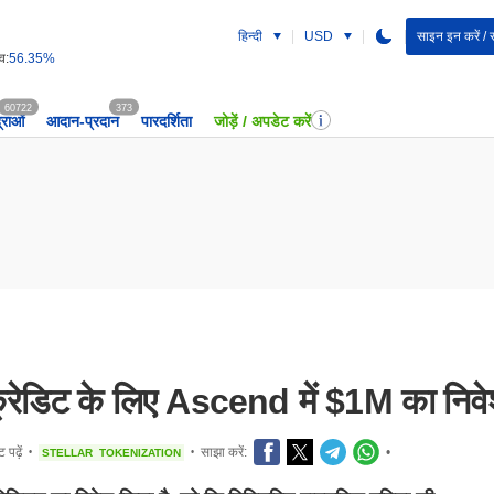
हिन्दी
USD
साइन इन करें / 
व:
56.35%
60722
373
द्राओं
आदान-प्रदान
पारदर्शिता
जोड़ें / अपडेट करें
्रेडिट के लिए Ascend में $1M का निव
पढ़ें
साझा करें:
•
STELLAR
TOKENIZATION
•
•