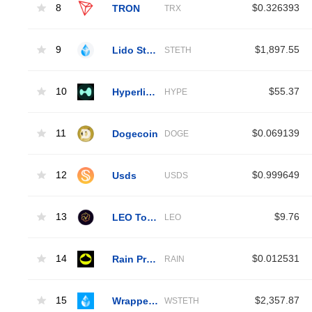
8
TRON
$0.326393
TRX
9
Lido Staked Ether
$1,897.55
STETH
10
Hyperliquid
$55.37
HYPE
11
Dogecoin
$0.069139
DOGE
12
Usds
$0.999649
USDS
13
LEO Token
$9.76
LEO
14
Rain Protocol
$0.012531
RAIN
15
Wrapped Liquid Staked Ether 2.0
$2,357.87
WSTETH