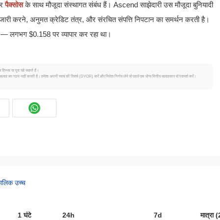
और
पैक्सोस
के साथ मौजूदा संस्थागत संबंध हैं। Ascend साझेदारी उस मौजूदा बुनियादी
त जारी करने, अनुमत क्रेडिट तंत्र, और संरचित संपत्ति निपटान का समर्थन करती है।
 — लगभग $0.158 पर व्यापार कर रहा था।
 हिस्सा या पूरा खो सकते हैं।
सलाह का गठन नहीं करती है। हमेशा अपनी स्वयं की रिसर्च (DYOR) करें और निवेश निर्णय लेने से पहले एक योग्य वित्तीय सलाहकार से परामर्श करें।
कालिक उच्च
1 घंटे
24h
7d
मात्रा 