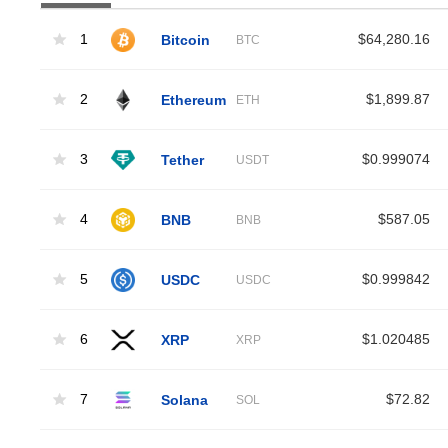
1
Bitcoin
$64,280.16
BTC
2
Ethereum
$1,899.87
ETH
3
Tether
$0.999074
USDT
4
BNB
$587.05
BNB
5
USDC
$0.999842
USDC
6
XRP
$1.020485
XRP
7
Solana
$72.82
SOL