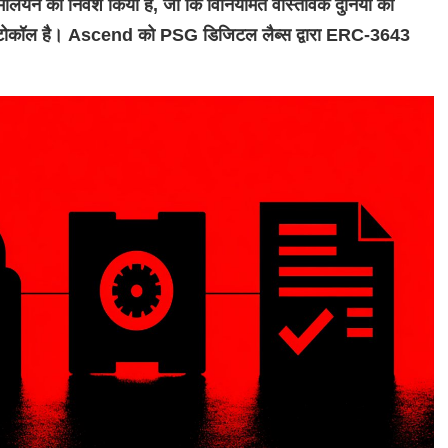
िलियन का निवेश किया है, जो कि विनियमित वास्तविक दुनिया की
चर प्रोटोकॉल है। Ascend को PSG डिजिटल लैब्स द्वारा ERC-3643