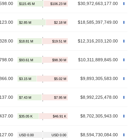
598.00
$30,972,663,177.00
123.00
$18,585,397,749.00
328.00
$12,316,203,120.00
798.00
$10,311,889,845.00
866.00
$9,893,305,583.00
137.00
$8,992,225,478.00
437.00
$8,702,305,943.00
127.00
$8,594,730,084.00