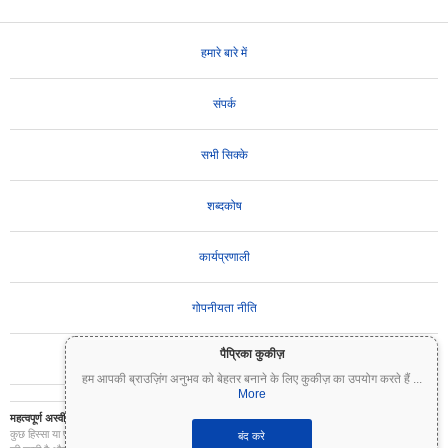
हमारे बारे में
संपर्क
सभी सिक्के
शब्दकोष
कार्यप्रणाली
गोपनीयता नीति
पैप्रिका कुकीज़
उपयोग की शर्तें
हम आपकी ब्राउज़िंग अनुभव को बेहतर बनाने के लिए कुकीज़ का उपयोग करते हैं
...
More
महत्वपूर्ण अस्वीकरण:
क्रिप्टोकरेंसी अत्यधिक अस्थिर हैं और इनमें महत्वपूर्ण जोखिम शामिल है। आप अपने निवेश का
कुछ हिस्सा या पूरा निवेश खो सकते हैं। Coinpaprika पर सभी जानकारी केवल सूचनात्मक उद्देश्यों के लिए प्रदान
बंद करे