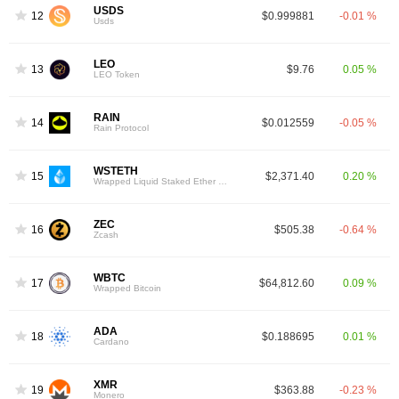
USDS
12
$0.999881
-0.01 %
Usds
LEO
13
$9.76
0.05 %
LEO Token
RAIN
14
$0.012559
-0.05 %
Rain Protocol
WSTETH
15
$2,371.40
0.20 %
Wrapped Liquid Staked Ether 2.0
ZEC
16
$505.38
-0.64 %
Zcash
WBTC
17
$64,812.60
0.09 %
Wrapped Bitcoin
ADA
18
$0.188695
0.01 %
Cardano
XMR
19
$363.88
-0.23 %
Monero