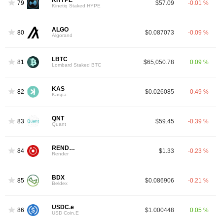
KHYPE
79
$57.09
-0.01 %
Kinetiq Staked HYPE
ALGO
80
$0.087073
-0.09 %
Algorand
LBTC
81
$65,050.78
0.09 %
Lombard Staked BTC
KAS
82
$0.026085
-0.49 %
Kaspa
QNT
83
$59.45
-0.39 %
Quant
RENDER
84
$1.33
-0.23 %
Render
BDX
85
$0.086906
-0.21 %
Beldex
USDC.e
86
$1.000448
0.05 %
USD Coin.E