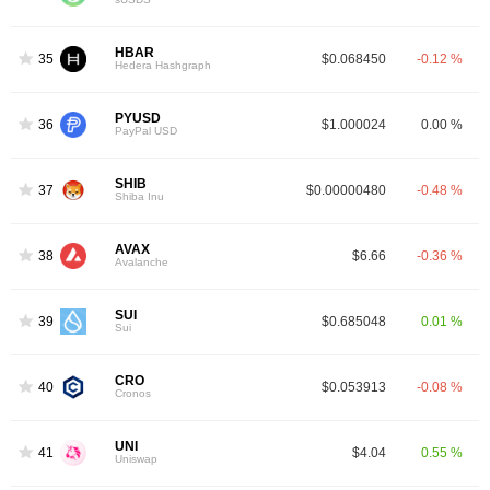
HBAR
35
$0.068450
-0.12 %
Hedera Hashgraph
PYUSD
36
$1.000024
0.00 %
PayPal USD
SHIB
37
$0.00000480
-0.48 %
Shiba Inu
AVAX
38
$6.66
-0.36 %
Avalanche
SUI
39
$0.685048
0.01 %
Sui
CRO
40
$0.053913
-0.08 %
Cronos
UNI
41
$4.04
0.55 %
Uniswap