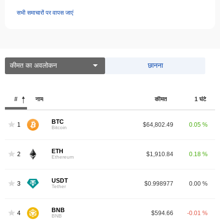
सभी समाचारों पर वापस जाएं
कीमत का अवलोकन
छानना
#
नाम
कीमत
1 घंटे
BTC
1
$64,802.49
0.05 %
Bitcoin
ETH
2
$1,910.84
0.18 %
Ethereum
USDT
3
$0.998977
0.00 %
Tether
BNB
4
$594.66
-0.01 %
BNB