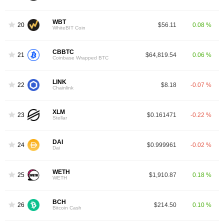
WBT
20
$56.11
0.08 %
WhiteBIT Coin
CBBTC
21
$64,819.54
0.06 %
Coinbase Wrapped BTC
LINK
22
$8.18
-0.07 %
Chainlink
XLM
23
$0.161471
-0.22 %
Stellar
DAI
24
$0.999961
-0.02 %
Dai
WETH
25
$1,910.87
0.18 %
WETH
BCH
26
$214.50
0.10 %
Bitcoin Cash