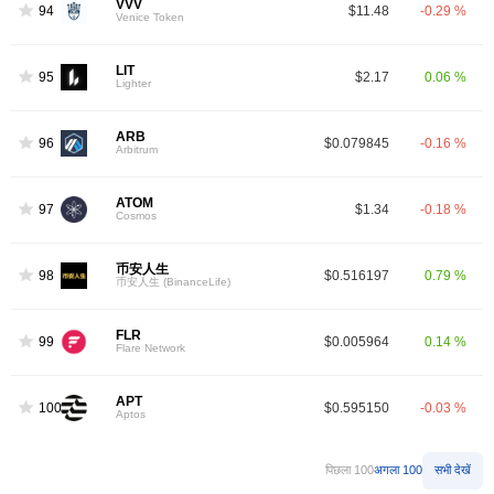
VVV
94
$11.48
-0.29 %
Venice Token
LIT
95
$2.17
0.06 %
Lighter
ARB
96
$0.079845
-0.16 %
Arbitrum
ATOM
97
$1.34
-0.18 %
Cosmos
币安人生
98
$0.516197
0.79 %
币安人生 (BinanceLife)
FLR
99
$0.005964
0.14 %
Flare Network
APT
100
$0.595150
-0.03 %
Aptos
पिछला 100
अगला 100
सभी देखें