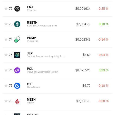
ENA
72
$0.091614
-0.25 %
Ethena
RSETH
73
$2,054.73
0.18 %
Kelp DAO Restaked ETH
PUMP
74
$0.002343
-0.14 %
Pump.fun
JLP
75
$3.60
-0.04 %
Jupiter Perpetuals Liquidity Provider Token
POL
76
$0.075528
0.33 %
Polygon Ecosystem Token
GT
77
$6.72
-0.18 %
GateToken
METH
78
$2,088.76
-0.08 %
mETH