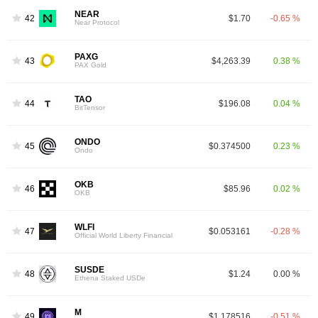
NEAR
42
$1.70
-0.65 %
Near Protocol
PAXG
43
$4,263.39
0.38 %
PAX Gold
TAO
44
$196.08
0.04 %
BitTensor
ONDO
45
$0.374500
0.23 %
Ondo
OKB
46
$85.96
0.02 %
OKB
WLFI
47
$0.053161
-0.28 %
Official World Liberty Financial
SUSDE
48
$1.24
0.00 %
Ethena Staked USDe
M
49
$1.178516
-0.51 %