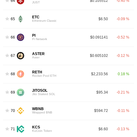
64
$0.105512
-0.40 %
JUST
ETC
65
$6.50
-0.09 %
Ethereum Classic
PI
66
$0.091141
-0.52 %
Pi Network
ASTER
67
$0.605102
-0.12 %
Aster
RETH
68
$2,233.56
0.18 %
Rocket Pool ETH
JITOSOL
69
$95.34
-0.21 %
Jito Staked SOL
WBNB
70
$594.72
-0.11 %
Wrapped BNB
KCS
71
$6.60
-0.13 %
KuCoin Token