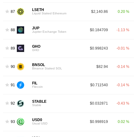
LSETH
87
$2,140.86
0.20 %
Liquid Staked Ethereum
JUP
88
$0.184709
-1.13 %
Jupiter Exchange Token
GHO
89
$0.998243
-0.01 %
GHO
BNSOL
90
$82.94
-0.14 %
Binance Staked SOL
FIL
91
$0.711540
-0.14 %
Filecoin
STABLE
92
$0.032871
-0.43 %
Stable
USD0
93
$0.998919
0.02 %
Usual USD