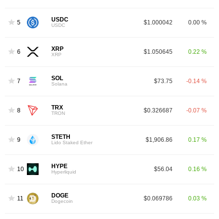
USDC
5
$1.000042
0.00 %
USDC
XRP
6
$1.050645
0.22 %
XRP
SOL
7
$73.75
-0.14 %
Solana
TRX
8
$0.326687
-0.07 %
TRON
STETH
9
$1,906.86
0.17 %
Lido Staked Ether
HYPE
10
$56.04
0.16 %
Hyperliquid
DOGE
11
$0.069786
0.03 %
Dogecoin