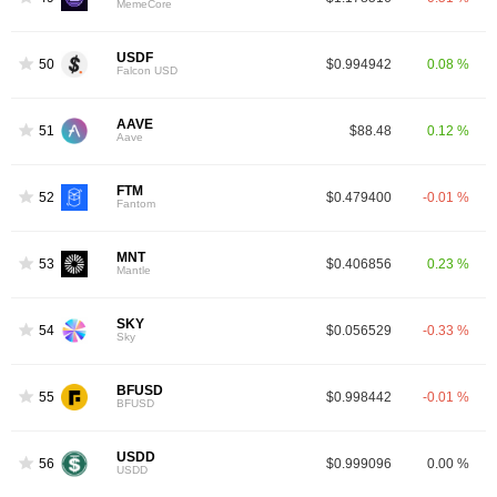
MemeCore
USDF
50
$0.994942
0.08 %
Falcon USD
AAVE
51
$88.48
0.12 %
Aave
FTM
52
$0.479400
-0.01 %
3
Fantom
MNT
53
$0.406856
0.23 %
Mantle
SKY
54
$0.056529
-0.33 %
Sky
BFUSD
55
$0.998442
-0.01 %
BFUSD
USDD
56
$0.999096
0.00 %
USDD