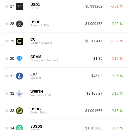
USD1
27
$0.999202
-0.01 %
USD1
USDE
28
$1.000178
0.02 %
Ethena USDe
CC
29
$0.100417
-1.67 %
Canton Network
GRAM
30
$1.39
-0.12 %
Gram (prev. Toncoin)
LTC
31
$45.02
0.05 %
Litecoin
WEETH
32
$2,103.27
0.18 %
Wrapped eETH
USDG
33
$1.001667
0.15 %
Global Dollar
sUSDS
34
$1.105886
0.04 %
sUSDS