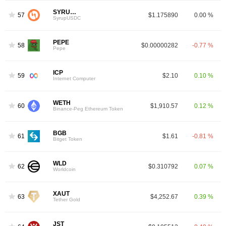
SYRUPUSDC
57
$1.175890
0.00 %
SyrupUSDC
PEPE
58
$0.00000282
-0.77 %
Pepe
ICP
59
$2.10
0.10 %
Internet Computer
WETH
60
$1,910.57
0.12 %
Binance-Peg Ethereum Token
BGB
61
$1.61
-0.81 %
Bitget Token
WLD
62
$0.310792
0.07 %
Worldcoin
XAUT
63
$4,252.67
0.39 %
Tether Gold
JST