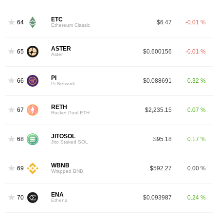
ETC
64
$6.47
-0.01 %
Ethereum Classic
ASTER
65
$0.600156
-0.01 %
Aster
PI
66
$0.088691
0.32 %
Pi Network
RETH
67
$2,235.15
0.07 %
Rocket Pool ETH
JITOSOL
68
$95.18
0.17 %
Jito Staked SOL
WBNB
69
$592.27
0.00 %
Wrapped BNB
ENA
70
$0.093987
0.24 %
Ethena