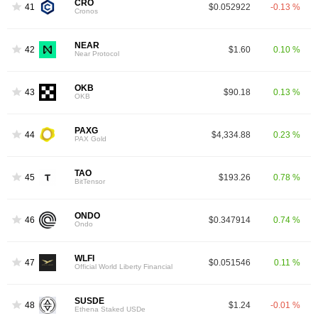
CRO
41
$0.052922
-0.13 %
Cronos
NEAR
42
$1.60
0.10 %
Near Protocol
OKB
43
$90.18
0.13 %
OKB
PAXG
44
$4,334.88
0.23 %
PAX Gold
TAO
45
$193.26
0.78 %
BitTensor
ONDO
46
$0.347914
0.74 %
Ondo
WLFI
47
$0.051546
0.11 %
Official World Liberty Financial
SUSDE
48
$1.24
-0.01 %
Ethena Staked USDe