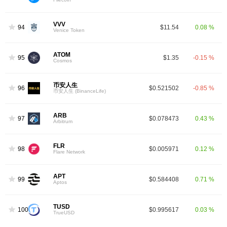
VVV
94
$11.54
0.08 %
Venice Token
ATOM
95
$1.35
-0.15 %
Cosmos
币安人生
96
$0.521502
-0.85 %
币安人生 (BinanceLife)
ARB
97
$0.078473
0.43 %
Arbitrum
FLR
98
$0.005971
0.12 %
Flare Network
APT
99
$0.584408
0.71 %
Aptos
TUSD
100
$0.995617
0.03 %
TrueUSD