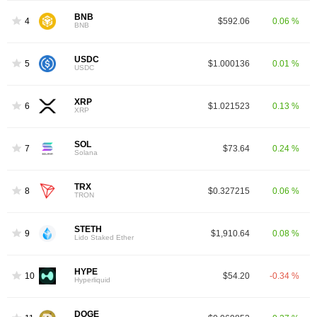
BNB
4
$592.06
0.06 %
BNB
USDC
5
$1.000136
0.01 %
USDC
XRP
6
$1.021523
0.13 %
XRP
SOL
7
$73.64
0.24 %
Solana
TRX
8
$0.327215
0.06 %
TRON
STETH
9
$1,910.64
0.08 %
Lido Staked Ether
HYPE
10
$54.20
-0.34 %
Hyperliquid
DOGE