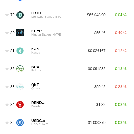
LBTC
79
$65,048.90
0.04 %
Lombard Staked BTC
KHYPE
80
$55.46
-0.40 %
Kinetiq Staked HYPE
KAS
81
$0.026167
-0.12 %
Kaspa
BDX
82
$0.091532
0.13 %
Beldex
QNT
83
$59.42
-0.28 %
Quant
RENDER
84
$1.32
0.08 %
Render
USDC.e
85
$1.000379
0.03 %
USD Coin.E