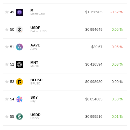
M
49
$1.156905
-0.52 %
MemeCore
USDF
50
$0.994649
0.05 %
Falcon USD
AAVE
51
$89.67
-0.05 %
Aave
MNT
52
$0.416594
0.03 %
Mantle
BFUSD
53
$0.998980
0.00 %
BFUSD
SKY
54
$0.054685
0.50 %
Sky
USDD
55
$0.999516
0.01 %
USDD