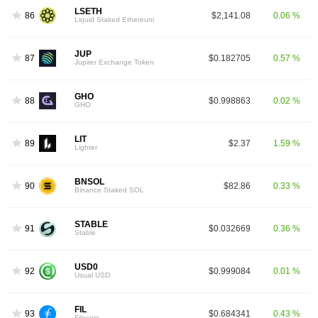
LSETH
86
$2,141.08
0.06 %
Liquid Staked Ethereum
JUP
87
$0.182705
0.57 %
Jupiter Exchange Token
GHO
88
$0.998863
0.02 %
GHO
LIT
89
$2.37
1.59 %
Lighter
BNSOL
90
$82.86
0.33 %
Binance Staked SOL
STABLE
91
$0.032669
0.36 %
Stable
USD0
92
$0.999084
0.01 %
Usual USD
FIL
93
$0.684341
0.43 %
Filecoin