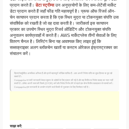
प्रदान करते हैं।
डेटा स्ट्रीम्स
उन अनुप्रयोगों के लिए कम-लेटेंसी मार्केट
डेटा प्रदान करते हैं जहाँ फीड गति महत्वपूर्ण है। प्रूफ ऑफ रिजर्व ऑन-
चेन सत्यापन प्रदान करता है कि एक स्थिर मुद्रा या टोकनयुक्त संपत्ति उस
संपार्श्विक को रखती है जो वह दावा करती है। जारीकर्ता इस सत्यापन
प्रकार का उपयोग स्थिर मुद्रा रिजर्व ऑडिटिंग और टोकनयुक्त संपत्ति
अनुपालन कार्यप्रवाहों में करते हैं। AWS मार्केटप्लेस तीनों सेवाओं के लिए
वितरण चैनल है। लिस्टिंग बिना यह आवश्यक किए लाइव हुई कि
सब्सक्राइबर अलग ब्लॉकचेन खातों या कस्टम ओरेकल इंफ्रास्ट्रक्चर का
संचालन करें।
क्रिप्टोक्यूरेंसीज़ अत्यधिक अस्थिर हैं और इनमें महत्वपूर्ण जोखिम शामिल हैं। आप अपनी निवेश राशि का कुछ हिस्सा या पूरा खो
सकते हैं।
Coinpaprika पर सभी जानकारी केवल सूचना के उद्देश्यों के लिए प्रदान की गई है और यह वित्तीय या निवेश सलाह का गठन नहीं
करती है। हमेशा अपनी स्वयं की रिसर्च (DYOR) करें और निवेश निर्णय लेने से पहले एक योग्य वित्तीय सलाहकार से परामर्श करें।
Coinpaprika इस जानकारी के उपयोग से होने वाले किसी भी नुकसान के लिए जिम्मेदार नहीं है।
साझा करें: