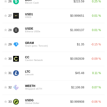
BCH
26
$215.59
0.25 %
Bitcoin Cash
USD1
27
$0.999651
0.01 %
USD1
USDE
28
$1.000137
0.01 %
Ethena USDe
GRAM
29
$1.35
-0.15 %
Gram (prev. Toncoin)
CC
30
$0.092839
-0.09 %
Canton Network
LTC
31
$45.48
0.11 %
Litecoin
WEETH
32
$2,106.08
0.07 %
Wrapped eETH
USDG
33
$0.999908
-0.06 %
Global Dollar