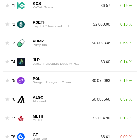
KCS
71
$6.57
0.19 %
KuCoin Token
RSETH
72
$2,060.00
0.10 %
Kelp DAO Restaked ETH
PUMP
73
$0.002336
0.66 %
Pump.fun
JLP
74
$3.60
0.14 %
Jupiter Perpetuals Liquidity Provider Token
POL
75
$0.075093
0.19 %
Polygon Ecosystem Token
ALGO
76
$0.088566
0.39 %
Algorand
METH
77
$2,094.90
0.18 %
mETH
GT
78
$6.61
-0.09 %
GateToken