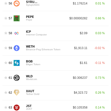
SYRUPUSDC
56
$1.176214
0.01 %
SyrupUSDC
PEPE
57
$0.00000282
0.66 %
Pepe
ICP
58
$2.09
0.03 %
Internet Computer
WETH
59
$1,913.11
-0.02 %
Binance-Peg Ethereum Token
BGB
60
$1.61
-0.11 %
Bitget Token
WLD
61
$0.306237
0.73 %
Worldcoin
XAUT
62
$4,323.72
0.26 %
Tether Gold
JST
63
$0.105358
0.14 %
JUST