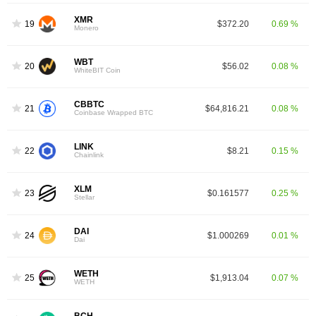
XMR
19
$372.20
0.69 %
Monero
WBT
20
$56.02
0.08 %
WhiteBIT Coin
CBBTC
21
$64,816.21
0.08 %
Coinbase Wrapped BTC
LINK
22
$8.21
0.15 %
Chainlink
XLM
23
$0.161577
0.25 %
Stellar
DAI
24
$1.000269
0.01 %
Dai
WETH
25
$1,913.04
0.07 %
WETH