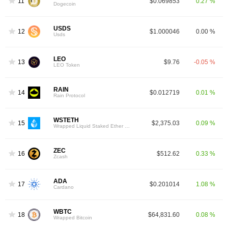
11
$0.069853
0.27 %
Dogecoin
USDS
12
$1.000046
0.00 %
Usds
LEO
13
$9.76
-0.05 %
LEO Token
RAIN
14
$0.012719
0.01 %
Rain Protocol
WSTETH
15
$2,375.03
0.09 %
Wrapped Liquid Staked Ether 2.0
ZEC
16
$512.62
0.33 %
Zcash
ADA
17
$0.201014
1.08 %
Cardano
WBTC
18
$64,831.60
0.08 %
Wrapped Bitcoin