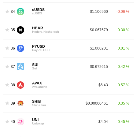
sUSDS
34
$1.106960
-0.06 %
sUSDS
HBAR
35
$0.067579
0.30 %
Hedera Hashgraph
PYUSD
36
$1.000201
0.01 %
PayPal USD
SUI
37
$0.672615
0.42 %
Sui
AVAX
38
$6.43
0.57 %
Avalanche
SHIB
39
$0.00000461
0.35 %
Shiba Inu
UNI
40
$4.04
0.45 %
Uniswap