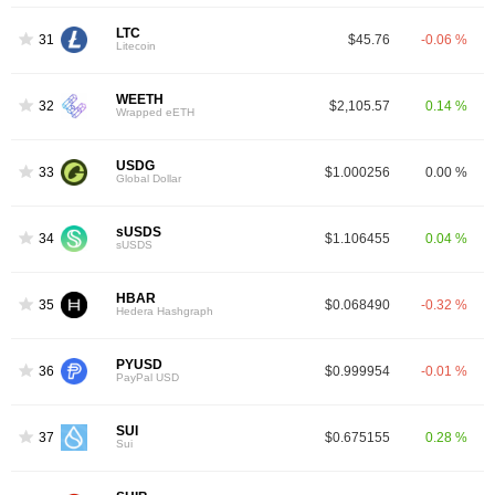
LTC
31
$45.76
-0.06 %
Litecoin
WEETH
32
$2,105.57
0.14 %
Wrapped eETH
USDG
33
$1.000256
0.00 %
Global Dollar
sUSDS
34
$1.106455
0.04 %
sUSDS
HBAR
35
$0.068490
-0.32 %
Hedera Hashgraph
PYUSD
36
$0.999954
-0.01 %
PayPal USD
SUI
37
$0.675155
0.28 %
Sui