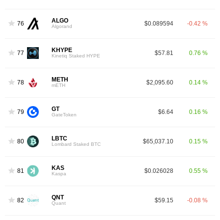
ALGO
76
$0.089594
-0.42 %
Algorand
KHYPE
77
$57.81
0.76 %
Kinetiq Staked HYPE
METH
78
$2,095.60
0.14 %
mETH
GT
79
$6.64
0.16 %
GateToken
LBTC
80
$65,037.10
0.15 %
Lombard Staked BTC
KAS
81
$0.026028
0.55 %
Kaspa
QNT
82
$59.15
-0.08 %
Quant