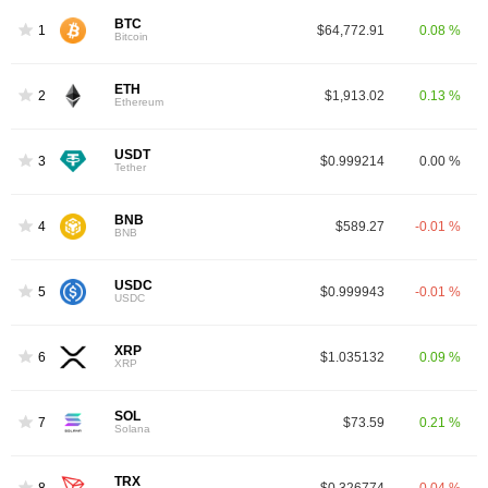
BTC
1
$64,772.91
0.08 %
Bitcoin
ETH
2
$1,913.02
0.13 %
Ethereum
USDT
3
$0.999214
0.00 %
Tether
BNB
4
$589.27
-0.01 %
BNB
USDC
5
$0.999943
-0.01 %
USDC
XRP
6
$1.035132
0.09 %
XRP
SOL
7
$73.59
0.21 %
Solana
TRX
8
$0.326774
-0.04 %