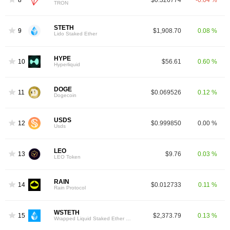
TRON
STETH
9
$1,908.70
0.08 %
Lido Staked Ether
HYPE
10
$56.61
0.60 %
Hyperliquid
DOGE
11
$0.069526
0.12 %
Dogecoin
USDS
12
$0.999850
0.00 %
Usds
LEO
13
$9.76
0.03 %
LEO Token
RAIN
14
$0.012733
0.11 %
Rain Protocol
WSTETH
15
$2,373.79
0.13 %
Wrapped Liquid Staked Ether 2.0