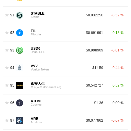
STABLE
91
$0.032250
-0.52 %
Stable
FIL
92
$0.691991
0.18 %
Filecoin
USD0
93
$0.998909
-0.01 %
Usual USD
VVV
94
$11.59
-0.44 %
Venice Token
币安人生
95
$0.542727
0.52 %
币安人生 (BinanceLife)
ATOM
96
$1.36
0.00 %
Cosmos
ARB
97
$0.077862
-0.07 %
Arbitrum