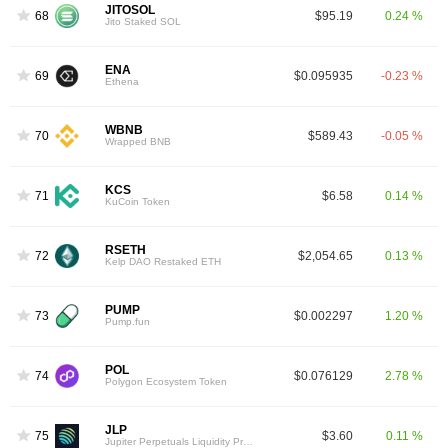
JITOSOL
68
$95.19
0.24 %
Jito Staked SOL
ENA
69
$0.095935
-0.23 %
Ethena
WBNB
70
$589.43
-0.05 %
Wrapped BNB
KCS
71
$6.58
0.14 %
KuCoin Token
RSETH
72
$2,054.65
0.13 %
Kelp DAO Restaked ETH
PUMP
73
$0.002297
1.20 %
Pump.fun
POL
74
$0.076129
2.78 %
Polygon Ecosystem Token
JLP
75
$3.60
0.11 %
Jupiter Perpetuals Liquidity Provider Token