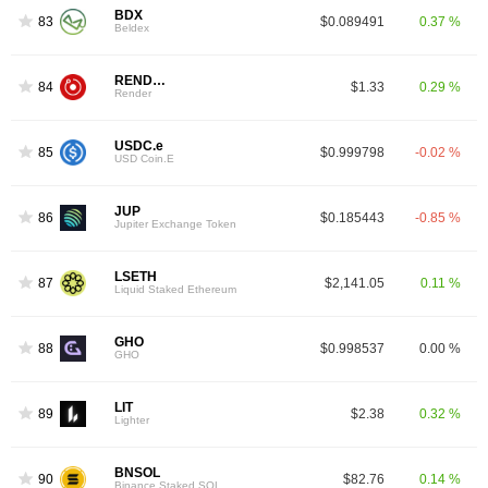
BDX
83
$0.089491
0.37 %
Beldex
RENDER
84
$1.33
0.29 %
Render
USDC.e
85
$0.999798
-0.02 %
USD Coin.E
JUP
86
$0.185443
-0.85 %
Jupiter Exchange Token
LSETH
87
$2,141.05
0.11 %
Liquid Staked Ethereum
GHO
88
$0.998537
0.00 %
GHO
LIT
89
$2.38
0.32 %
Lighter
BNSOL
90
$82.76
0.14 %
Binance Staked SOL