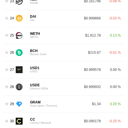
23
$0.161796
-0.08 %
Stellar
DAI
24
$0.999866
-0.03 %
Dai
WETH
25
$1,912.78
0.13 %
WETH
BCH
26
$215.67
-0.01 %
Bitcoin Cash
USD1
27
$0.999578
0.00 %
USD1
USDE
28
$0.999932
0.00 %
Ethena USDe
GRAM
29
$1.34
0.20 %
Gram (prev. Toncoin)
CC
30
$0.090179
-0.25 %
Canton Network