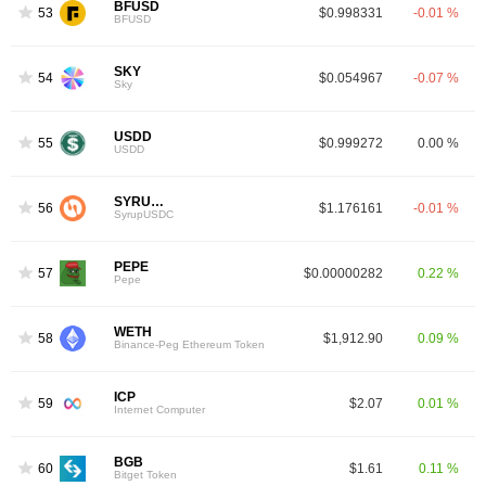
BFUSD
53
$0.998331
-0.01 %
BFUSD
SKY
54
$0.054967
-0.07 %
Sky
USDD
55
$0.999272
0.00 %
USDD
SYRUPUSDC
56
$1.176161
-0.01 %
SyrupUSDC
PEPE
57
$0.00000282
0.22 %
Pepe
WETH
58
$1,912.90
0.09 %
Binance-Peg Ethereum Token
ICP
59
$2.07
0.01 %
Internet Computer
BGB
60
$1.61
0.11 %
Bitget Token