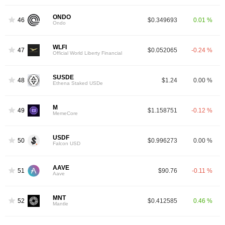
ONDO
46
$0.349693
0.01 %
Ondo
WLFI
47
$0.052065
-0.24 %
Official World Liberty Financial
SUSDE
48
$1.24
0.00 %
Ethena Staked USDe
M
49
$1.158751
-0.12 %
MemeCore
USDF
50
$0.996273
0.00 %
Falcon USD
AAVE
51
$90.76
-0.11 %
Aave
MNT
52
$0.412585
0.46 %
Mantle