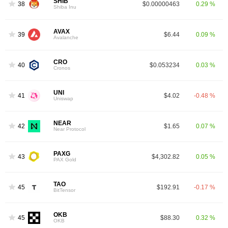
SHIB
38
$0.00000463
0.29 %
Shiba Inu
AVAX
39
$6.44
0.09 %
Avalanche
CRO
40
$0.053234
0.03 %
Cronos
UNI
41
$4.02
-0.48 %
Uniswap
NEAR
42
$1.65
0.07 %
Near Protocol
PAXG
43
$4,302.82
0.05 %
PAX Gold
TAO
45
$192.91
-0.17 %
BitTensor
OKB
45
$88.30
0.32 %
OKB