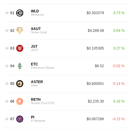
WLD
61
$0.303379
0.73 %
Worldcoin
XAUT
62
$4,289.48
0.04 %
Tether Gold
JST
63
$0.105385
0.27 %
JUST
ETC
64
$6.52
-0.02 %
Ethereum Classic
ASTER
65
$0.600001
-0.14 %
Aster
RETH
66
$2,235.30
0.16 %
Rocket Pool ETH
PI
67
$0.087286
-0.15 %
Pi Network