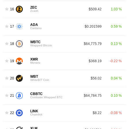
ZEC
16
$509.42
1.03 %
Zcash
ADA
17
$0.201599
0.59 %
Cardano
WBTC
18
$64,775.79
0.13 %
Wrapped Bitcoin
XMR
19
$368.19
-0.22 %
Monero
WBT
20
$56.02
0.04 %
WhiteBIT Coin
CBBTC
21
$64,784.75
0.10 %
Coinbase Wrapped BTC
LINK
22
$8.22
-0.08 %
Chainlink
XLM