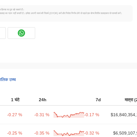
 हिस्सा या पूरा खो सकते हैं।
सलाह का गठन नहीं करती है। हमेशा अपनी स्वयं की रिसर्च (DYOR) करें और निवेश निर्णय लेने से पहले एक योग्य वित्तीय सलाहकार से परामर्श करें।
कालिक उच्च
1 घंटे
24h
7d
मात्रा 
-0.27 %
-0.31 %
-0.17 %
$16,840,354,
-0.25 %
-0.35 %
-0.32 %
$6,509,107,