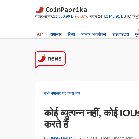
बाज़ार आकार:
$2,300.90 B
(-0.37%)
मात्रा 24H:
$145.91 B
BTC प्रभुत्
API
समाचार
शिक्षा
बाजार अवलोकन
हाइलाइट्स
मु
सभी समाचारों पर वापस जाएं
कोई व्युत्पन्न नहीं, कोई IO
करते हैं
By
Bartek Hagan
17 Jun 2026 (about 1 month ago)
•
•