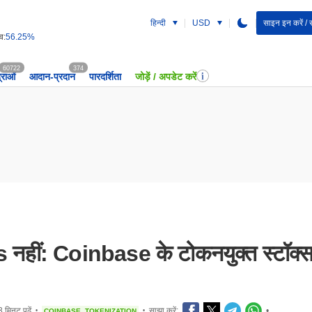
हिन्दी
USD
साइन इन करें / 
व:
56.25%
60722
374
द्राओं
आदान-प्रदान
पारदर्शिता
जोड़ें / अपडेट करें
Us नहीं: Coinbase के टोकनयुक्त स्टॉक्स 
3 मिनट पढ़ें
साझा करें:
•
COINBASE
TOKENIZATION
•
•