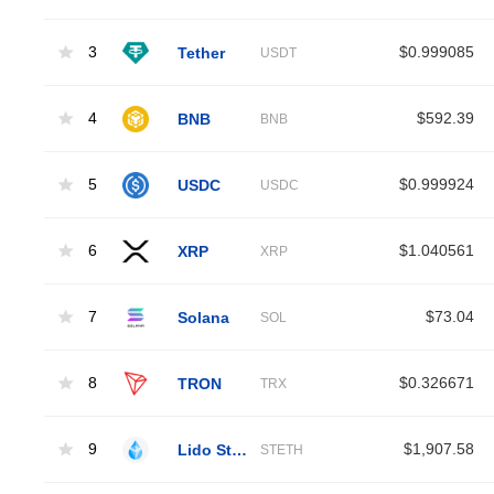
3
Tether
$0.999085
USDT
4
BNB
$592.39
BNB
5
USDC
$0.999924
USDC
6
XRP
$1.040561
XRP
7
Solana
$73.04
SOL
8
TRON
$0.326671
TRX
9
Lido Staked Ether
$1,907.58
STETH