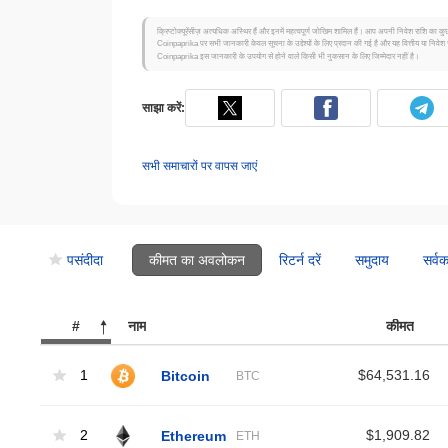
क्रिप्टोक्यूरेंसीज़ अत्यधिक अस्थिर हैं और इनमें महत्वपूर्ण जोखिम शामिल हैं। आप अपनी निवेश राशि का कुछ
Coinpaprika पर सभी जानकारी केवल सूचना के उद्देश्यों के लिए प्रदान की गई है और यह वित्तीय या निवेश 
Coinpaprika इस जानकारी के उपयोग से होने वाले किसी भी नुकसान के लिए जिम्मेदार नहीं है।
साझा करें:
सभी समाचारों पर वापस जाएं
पसंदीदा
कीमत का अवलोकन
रिटर्न दरें
समुदाय
सर्व
#
नाम
कीमत
1
Bitcoin
$64,531.16
BTC
2
Ethereum
$1,909.82
ETH