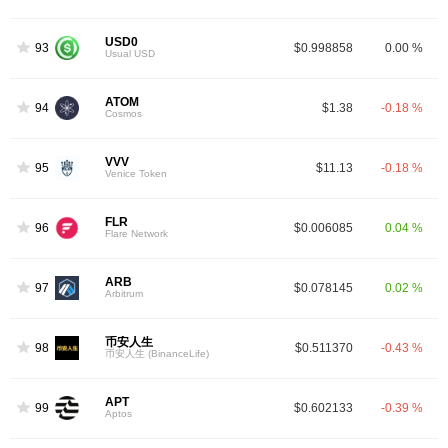
USD0
93
$0.998858
0.00 %
Usual USD
ATOM
94
$1.38
-0.18 %
Cosmos
VVV
95
$11.13
-0.18 %
Venice Token
FLR
96
$0.006085
0.04 %
Flare Network
ARB
97
$0.078145
0.02 %
Arbitrum
币安人生
98
$0.511370
-0.43 %
币安人生 (BinanceLife)
APT
99
$0.602133
-0.39 %
Aptos