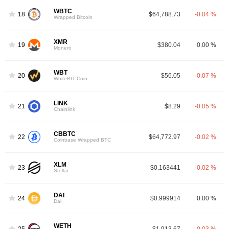
WBTC
18
$64,788.73
-0.04 %
Wrapped Bitcoin
XMR
19
$380.04
0.00 %
Monero
WBT
20
$56.05
-0.07 %
WhiteBIT Coin
LINK
21
$8.29
-0.05 %
Chainlink
CBBTC
22
$64,772.97
-0.02 %
Coinbase Wrapped BTC
XLM
23
$0.163441
-0.02 %
Stellar
DAI
24
$0.999914
0.00 %
Dai
WETH
25
$1,913.67
-0.03 %