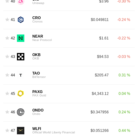
40
$3.96
-0.30 %
Uniswap
CRO
41
$0.049811
-0.24 %
Cronos
NEAR
42
$1.61
-0.22 %
Near Protocol
OKB
43
$94.53
-0.03 %
OKB
TAO
44
$205.47
0.31 %
BitTensor
PAXG
45
$4,343.12
0.04 %
PAX Gold
ONDO
46
$0.347956
0.24 %
Ondo
WLFI
47
$0.051266
0.44 %
Official World Liberty Financial