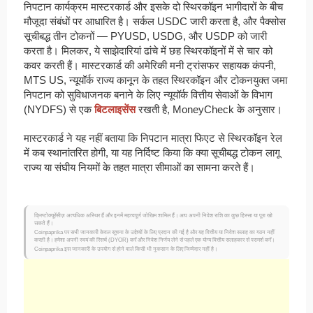
निपटान कार्यक्रम मास्टरकार्ड और इसके दो स्थिरकॉइन भागीदारों के बीच
मौजूदा संबंधों पर आधारित है। सर्कल USDC जारी करता है, और पैक्सोस
सूचीबद्ध तीन टोकनों — PYUSD, USDG, और USDP को जारी
करता है। मिलकर, ये साझेदारियां ढांचे में छह स्थिरकॉइनों में से चार को
कवर करती हैं। मास्टरकार्ड की अमेरिकी मनी ट्रांसफर सहायक कंपनी,
MTS US, न्यूयॉर्क राज्य कानून के तहत स्थिरकॉइन और टोकनयुक्त जमा
निपटान को सुविधाजनक बनाने के लिए न्यूयॉर्क वित्तीय सेवाओं के विभाग
(NYDFS) से एक
बिटलाइसेंस
रखती है, MoneyCheck के अनुसार।
मास्टरकार्ड ने यह नहीं बताया कि निपटान मात्रा फिएट से स्थिरकॉइन रेल
में कब स्थानांतरित होगी, या यह निर्दिष्ट किया कि क्या सूचीबद्ध टोकन लागू
राज्य या संघीय नियमों के तहत मात्रा सीमाओं का सामना करते हैं।
क्रिप्टोक्यूरेंसीज़ अत्यधिक अस्थिर हैं और इनमें महत्वपूर्ण जोखिम शामिल हैं। आप अपनी निवेश राशि का कुछ हिस्सा या पूरा खो
सकते हैं।
Coinpaprika पर सभी जानकारी केवल सूचना के उद्देश्यों के लिए प्रदान की गई है और यह वित्तीय या निवेश सलाह का गठन नहीं
करती है। हमेशा अपनी स्वयं की रिसर्च (DYOR) करें और निवेश निर्णय लेने से पहले एक योग्य वित्तीय सलाहकार से परामर्श करें।
Coinpaprika इस जानकारी के उपयोग से होने वाले किसी भी नुकसान के लिए जिम्मेदार नहीं है।