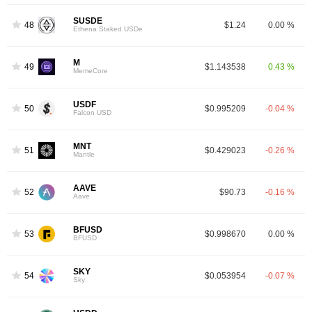
SUSDE
48
$1.24
0.00 %
Ethena Staked USDe
M
49
$1.143538
0.43 %
MemeCore
USDF
50
$0.995209
-0.04 %
Falcon USD
MNT
51
$0.429023
-0.26 %
Mantle
AAVE
52
$90.73
-0.16 %
Aave
BFUSD
53
$0.998670
0.00 %
BFUSD
SKY
54
$0.053954
-0.07 %
Sky