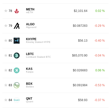
METH
78
$2,101.64
0.02 %
mETH
ALGO
79
$0.087283
-0.29 %
Algorand
KHYPE
80
$56.13
-0.40 %
Kinetiq Staked HYPE
LBTC
81
$65,070.90
-0.04 %
Lombard Staked BTC
KAS
82
$0.026683
0.06 %
Kaspa
BDX
83
$0.091984
-0.53 %
Beldex
QNT
84
$58.93
-0.37 %
Quant