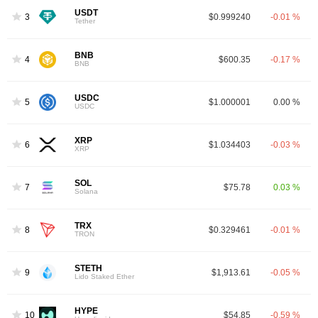
USDT
3
$0.999240
-0.01 %
Tether
BNB
4
$600.35
-0.17 %
BNB
USDC
5
$1.000001
0.00 %
USDC
XRP
6
$1.034403
-0.03 %
XRP
SOL
7
$75.78
0.03 %
Solana
TRX
8
$0.329461
-0.01 %
TRON
STETH
9
$1,913.61
-0.05 %
Lido Staked Ether
HYPE
10
$54.85
-0.59 %