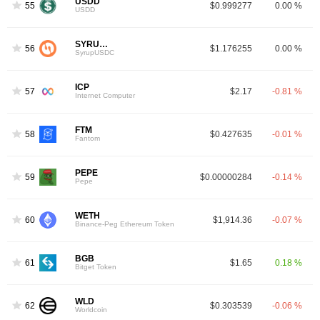
USDD
55
$0.999277
0.00 %
USDD
SYRUPUSDC
56
$1.176255
0.00 %
SyrupUSDC
ICP
57
$2.17
-0.81 %
Internet Computer
FTM
58
$0.427635
-0.01 %
4
Fantom
PEPE
59
$0.00000284
-0.14 %
Pepe
WETH
60
$1,914.36
-0.07 %
Binance-Peg Ethereum Token
BGB
61
$1.65
0.18 %
Bitget Token
WLD
62
$0.303539
-0.06 %
Worldcoin