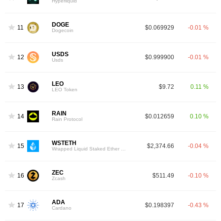
Hyperliquid
DOGE
11
$0.069929
-0.01 %
Dogecoin
USDS
12
$0.999900
-0.01 %
Usds
LEO
13
$9.72
0.11 %
LEO Token
RAIN
14
$0.012659
0.10 %
Rain Protocol
WSTETH
15
$2,374.66
-0.04 %
Wrapped Liquid Staked Ether 2.0
ZEC
16
$511.49
-0.10 %
Zcash
ADA
17
$0.198397
-0.43 %
Cardano