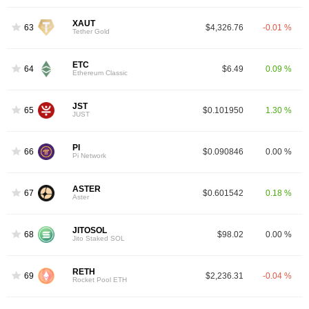
XAUT
63
$4,326.76
-0.01 %
Tether Gold
ETC
64
$6.49
0.09 %
Ethereum Classic
JST
65
$0.101950
1.30 %
JUST
PI
66
$0.090846
0.00 %
Pi Network
ASTER
67
$0.601542
0.18 %
Aster
JITOSOL
68
$98.02
0.00 %
Jito Staked SOL
RETH
69
$2,236.31
-0.04 %
Rocket Pool ETH