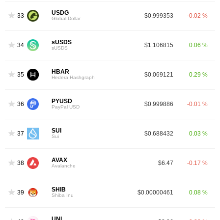
USDG
33
$0.999353
-0.02 %
Global Dollar
sUSDS
34
$1.106815
0.06 %
sUSDS
HBAR
35
$0.069121
0.29 %
Hedera Hashgraph
PYUSD
36
$0.999886
-0.01 %
PayPal USD
SUI
37
$0.688432
0.03 %
Sui
AVAX
38
$6.47
-0.17 %
Avalanche
SHIB
39
$0.00000461
0.08 %
Shiba Inu
UNI