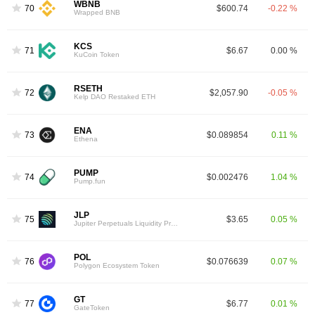
WBNB
70
$600.74
-0.22 %
Wrapped BNB
KCS
71
$6.67
0.00 %
KuCoin Token
RSETH
72
$2,057.90
-0.05 %
Kelp DAO Restaked ETH
ENA
73
$0.089854
0.11 %
Ethena
PUMP
74
$0.002476
1.04 %
Pump.fun
JLP
75
$3.65
0.05 %
Jupiter Perpetuals Liquidity Provider Token
POL
76
$0.076639
0.07 %
Polygon Ecosystem Token
GT
77
$6.77
0.01 %
GateToken