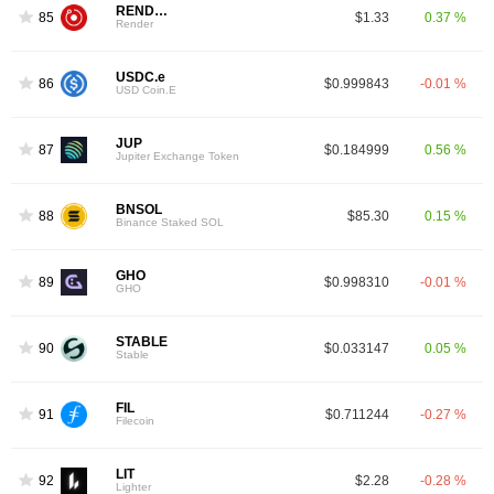
RENDER
85
$1.33
0.37 %
Render
USDC.e
86
$0.999843
-0.01 %
USD Coin.E
JUP
87
$0.184999
0.56 %
Jupiter Exchange Token
BNSOL
88
$85.30
0.15 %
Binance Staked SOL
GHO
89
$0.998310
-0.01 %
GHO
STABLE
90
$0.033147
0.05 %
Stable
FIL
91
$0.711244
-0.27 %
Filecoin
LIT
92
$2.28
-0.28 %
Lighter