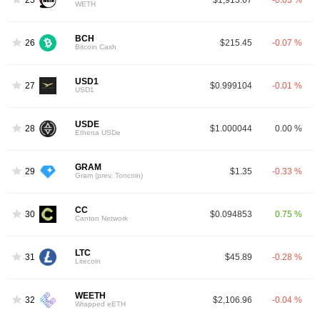
WETH
BCH
26
$215.45
-0.07 %
Bitcoin Cash
USD1
27
$0.999104
-0.01 %
USD1
USDE
28
$1.000044
0.00 %
Ethena USDe
GRAM
29
$1.35
-0.33 %
Gram (prev. Toncoin)
CC
30
$0.094853
0.75 %
Canton Network
LTC
31
$45.89
-0.28 %
Litecoin
WEETH
32
$2,106.96
-0.04 %
Wrapped eETH