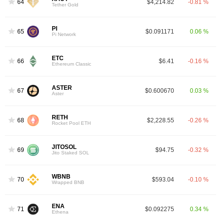
64
$4,214.82
-0.81 %
Tether Gold
PI
65
$0.091171
0.06 %
Pi Network
ETC
66
$6.41
-0.16 %
Ethereum Classic
ASTER
67
$0.600670
0.03 %
Aster
RETH
68
$2,228.55
-0.26 %
Rocket Pool ETH
JITOSOL
69
$94.75
-0.32 %
Jito Staked SOL
WBNB
70
$593.04
-0.10 %
Wrapped BNB
ENA
71
$0.092275
0.34 %
Ethena