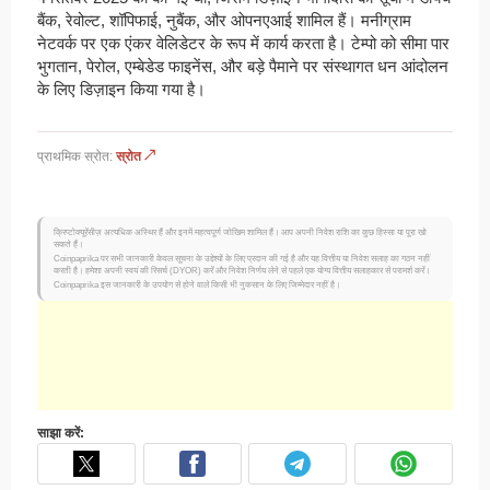
बैंक, रेवोल्ट, शॉपिफाई, नुबैंक, और ओपनएआई शामिल हैं। मनीग्राम
नेटवर्क पर एक एंकर वेलिडेटर के रूप में कार्य करता है। टेम्पो को सीमा पार
भुगतान, पेरोल, एम्बेडेड फाइनेंस, और बड़े पैमाने पर संस्थागत धन आंदोलन
के लिए डिज़ाइन किया गया है।
प्राथमिक स्रोत:
स्रोत ↗
क्रिप्टोक्यूरेंसीज़ अत्यधिक अस्थिर हैं और इनमें महत्वपूर्ण जोखिम शामिल हैं। आप अपनी निवेश राशि का कुछ हिस्सा या पूरा खो
सकते हैं।
Coinpaprika पर सभी जानकारी केवल सूचना के उद्देश्यों के लिए प्रदान की गई है और यह वित्तीय या निवेश सलाह का गठन नहीं
करती है। हमेशा अपनी स्वयं की रिसर्च (DYOR) करें और निवेश निर्णय लेने से पहले एक योग्य वित्तीय सलाहकार से परामर्श करें।
Coinpaprika इस जानकारी के उपयोग से होने वाले किसी भी नुकसान के लिए जिम्मेदार नहीं है।
साझा करें: