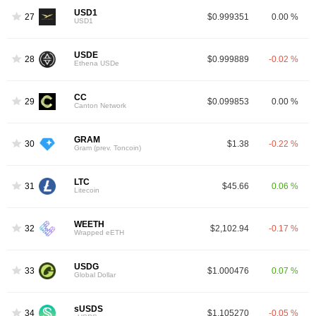
USD1
27
$0.999351
0.00 %
USD1
USDE
28
$0.999889
-0.02 %
Ethena USDe
CC
29
$0.099853
0.00 %
Canton Network
GRAM
30
$1.38
-0.22 %
Gram (prev. Toncoin)
LTC
31
$45.66
0.06 %
Litecoin
WEETH
32
$2,102.94
-0.17 %
Wrapped eETH
USDG
33
$1.000476
0.07 %
Global Dollar
sUSDS
34
$1.105270
-0.05 %