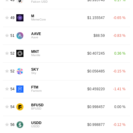
Falcon USD
M
49
$1.155547
-0.65 %
MemeCore
AAVE
51
$88.59
-0.83 %
Aave
MNT
52
$0.407245
0.36 %
Mantle
SKY
52
$0.056485
-0.15 %
Sky
FTM
54
$0.459220
-1.41 %
Fantom
BFUSD
54
$0.998457
0.00 %
BFUSD
USDD
56
$0.998877
-0.12 %
USDD