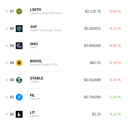
LSETH
87
$2,126.78
-0.03 %
Liquid Staked Ethereum
JUP
88
$0.183011
-0.11 %
Jupiter Exchange Token
GHO
89
$0.998269
-0.05 %
GHO
BNSOL
90
$82.55
-0.18 %
Binance Staked SOL
STABLE
90
$0.032698
-0.74 %
Stable
FIL
92
$0.704290
1.24 %
Filecoin
LIT
92
$2.25
0.12 %
Lighter