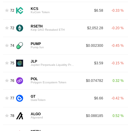
KCS
72
$6.58
-0.33 %
KuCoin Token
RSETH
72
$2,052.28
-0.20 %
Kelp DAO Restaked ETH
PUMP
74
$0.002300
-0.45 %
Pump.fun
JLP
75
$3.59
-0.15 %
Jupiter Perpetuals Liquidity Provider Token
POL
76
$0.074782
0.32 %
Polygon Ecosystem Token
GT
77
$6.66
-0.42 %
GateToken
ALGO
78
$0.088185
0.52 %
Algorand