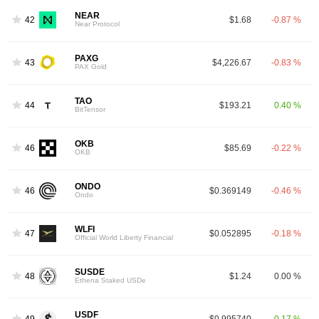
NEAR
42
$1.68
-0.87 %
Near Protocol
PAXG
43
$4,226.67
-0.83 %
PAX Gold
TAO
44
$193.21
0.40 %
BitTensor
OKB
46
$85.69
-0.22 %
OKB
ONDO
46
$0.369149
-0.46 %
Ondo
WLFI
47
$0.052895
-0.18 %
Official World Liberty Financial
SUSDE
48
$1.24
0.00 %
Ethena Staked USDe
USDF
49
$0.995740
0.17 %