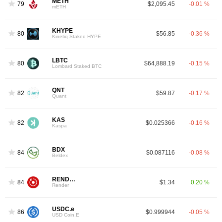
METH
79
$2,095.45
-0.01 %
mETH
KHYPE
80
$56.85
-0.36 %
Kinetiq Staked HYPE
LBTC
80
$64,888.19
-0.15 %
Lombard Staked BTC
QNT
82
$59.87
-0.17 %
Quant
KAS
82
$0.025366
-0.16 %
Kaspa
BDX
84
$0.087116
-0.08 %
Beldex
RENDER
84
$1.34
0.20 %
Render
USDC.e
86
$0.999944
-0.05 %
USD Coin.E