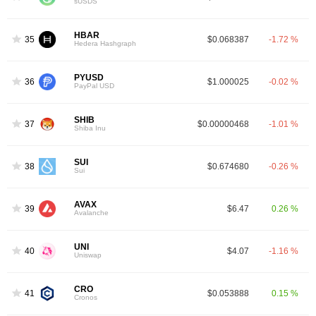
sUSDS
HBAR
35
$0.068387
-1.72 %
Hedera Hashgraph
PYUSD
36
$1.000025
-0.02 %
PayPal USD
SHIB
37
$0.00000468
-1.01 %
Shiba Inu
SUI
38
$0.674680
-0.26 %
Sui
AVAX
39
$6.47
0.26 %
Avalanche
UNI
40
$4.07
-1.16 %
Uniswap
CRO
41
$0.053888
0.15 %
Cronos