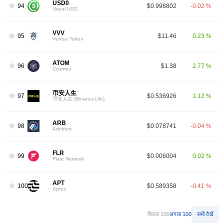
USD0
94
$0.998802
-0.02 %
Usual USD
VVV
95
$11.46
0.23 %
Venice Token
ATOM
96
$1.38
2.77 %
Cosmos
币安人生
97
$0.536926
1.12 %
币安人生 (BinanceLife)
ARB
98
$0.078741
-0.04 %
Arbitrum
FLR
99
$0.006004
0.02 %
Flare Network
APT
100
$0.589358
-0.41 %
Aptos
पिछला 100
अगला 100
सभी देखें