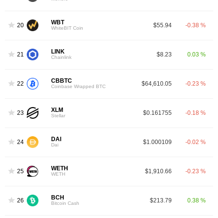
WBT
20
$55.94
-0.38 %
WhiteBIT Coin
LINK
21
$8.23
0.03 %
Chainlink
CBBTC
22
$64,610.05
-0.23 %
Coinbase Wrapped BTC
XLM
23
$0.161755
-0.18 %
Stellar
DAI
24
$1.000109
-0.02 %
Dai
WETH
25
$1,910.66
-0.23 %
WETH
BCH
26
$213.79
0.38 %
Bitcoin Cash