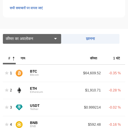
सभी समाचारों पर वापस जाएं
कीमत का अवलोकन
छानना
#
नाम
कीमत
1 घंटे
BTC
1
$64,609.52
-0.35 %
Bitcoin
ETH
2
$1,910.71
-0.28 %
Ethereum
USDT
3
$0.999214
-0.02 %
Tether
BNB
4
$592.48
-0.16 %
BNB