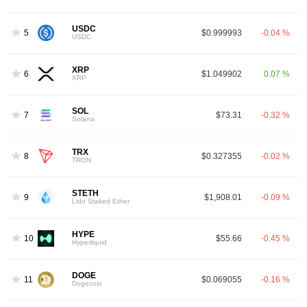
USDC
5
$0.999993
-0.04 %
USDC
XRP
6
$1.049902
0.07 %
XRP
SOL
7
$73.31
-0.32 %
Solana
TRX
8
$0.327355
-0.02 %
TRON
STETH
9
$1,908.01
-0.09 %
Lido Staked Ether
HYPE
10
$55.66
-0.45 %
Hyperliquid
DOGE
11
$0.069055
-0.16 %
Dogecoin