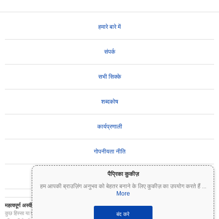
हमारे बारे में
संपर्क
सभी सिक्के
शब्दकोष
कार्यप्रणाली
गोपनीयता नीति
पैप्रिका कुकीज़
उपयोग की शर्तें
हम आपकी ब्राउज़िंग अनुभव को बेहतर बनाने के लिए कुकीज़ का उपयोग करते हैं
...
More
महत्वपूर्ण अस्वीकरण:
क्रिप्टोकरेंसी अत्यधिक अस्थिर हैं और इनमें महत्वपूर्ण जोखिम शामिल है। आप अपने निवेश का
कुछ हिस्सा या पूरा निवेश खो सकते हैं। Coinpaprika पर सभी जानकारी केवल सूचनात्मक उद्देश्यों के लिए प्रदान
बंद करे