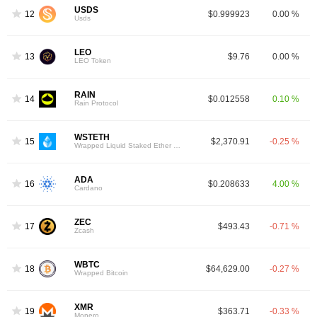
USDS
12
$0.999923
0.00 %
Usds
LEO
13
$9.76
0.00 %
LEO Token
RAIN
14
$0.012558
0.10 %
Rain Protocol
WSTETH
15
$2,370.91
-0.25 %
Wrapped Liquid Staked Ether 2.0
ADA
16
$0.208633
4.00 %
Cardano
ZEC
17
$493.43
-0.71 %
Zcash
WBTC
18
$64,629.00
-0.27 %
Wrapped Bitcoin
XMR
19
$363.71
-0.33 %
Monero