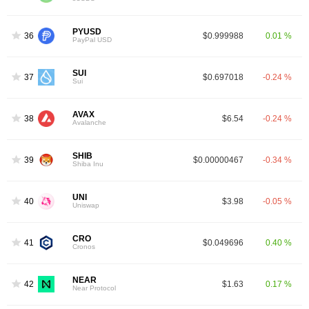
PYUSD
36
$0.999988
0.01 %
PayPal USD
SUI
37
$0.697018
-0.24 %
Sui
AVAX
38
$6.54
-0.24 %
Avalanche
SHIB
39
$0.00000467
-0.34 %
Shiba Inu
UNI
40
$3.98
-0.05 %
Uniswap
CRO
41
$0.049696
0.40 %
Cronos
NEAR
42
$1.63
0.17 %
Near Protocol