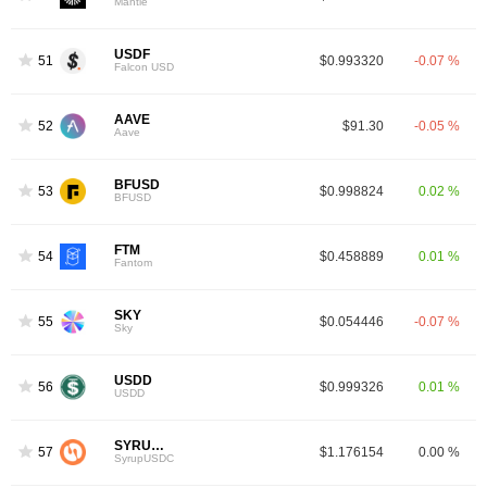
Mantle
USDF
51
$0.993320
-0.07 %
Falcon USD
AAVE
52
$91.30
-0.05 %
Aave
BFUSD
53
$0.998824
0.02 %
BFUSD
FTM
54
$0.458889
0.01 %
9
Fantom
SKY
55
$0.054446
-0.07 %
Sky
USDD
56
$0.999326
0.01 %
USDD
SYRUPUSDC
57
$1.176154
0.00 %
SyrupUSDC