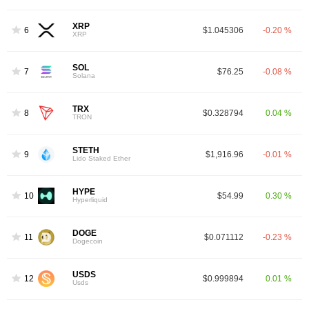
XRP
6
$1.045306
-0.20 %
XRP
SOL
7
$76.25
-0.08 %
Solana
TRX
8
$0.328794
0.04 %
TRON
STETH
9
$1,916.96
-0.01 %
Lido Staked Ether
HYPE
10
$54.99
0.30 %
Hyperliquid
DOGE
11
$0.071112
-0.23 %
Dogecoin
USDS
12
$0.999894
0.01 %
Usds