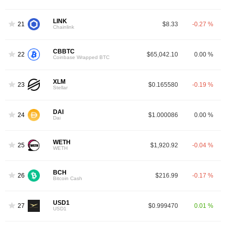
LINK
21
$8.33
-0.27 %
Chainlink
CBBTC
22
$65,042.10
0.00 %
Coinbase Wrapped BTC
XLM
23
$0.165580
-0.19 %
Stellar
DAI
24
$1.000086
0.00 %
Dai
WETH
25
$1,920.92
-0.04 %
WETH
BCH
26
$216.99
-0.17 %
Bitcoin Cash
USD1
27
$0.999470
0.01 %
USD1