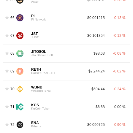
Aster
PI
66
$0.091215
-0.13 %
Pi Network
JST
67
$0.101354
-0.12 %
JUST
JITOSOL
68
$98.63
-0.08 %
Jito Staked SOL
RETH
69
$2,244.24
-0.02 %
Rocket Pool ETH
WBNB
70
$604.44
-0.24 %
Wrapped BNB
KCS
71
$6.68
0.00 %
KuCoin Token
ENA
72
$0.090725
-0.90 %
Ethena