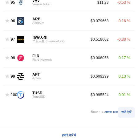
VVV
95
$11.23
-0.53 %
Venice Token
ARB
96
$0.079668
-0.16 %
Arbitrum
币安人生
97
$0.518602
-0.88 %
币安人生 (BinanceLife)
FLR
98
$0.006056
0.17 %
Flare Network
APT
99
$0.609299
0.13 %
Aptos
TUSD
100
$0.995524
0.01 %
TrueUSD
पिछला 100
अगला 100
सभी देखें
हमारे बारे में