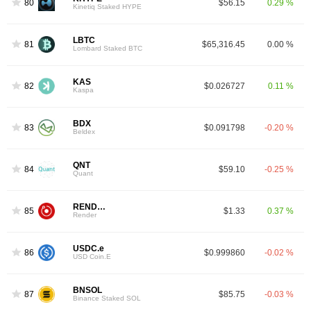
80
$56.15
0.29 %
Kinetiq Staked HYPE
LBTC
81
$65,316.45
0.00 %
Lombard Staked BTC
KAS
82
$0.026727
0.11 %
Kaspa
BDX
83
$0.091798
-0.20 %
Beldex
QNT
84
$59.10
-0.25 %
Quant
RENDER
85
$1.33
0.37 %
Render
USDC.e
86
$0.999860
-0.02 %
USD Coin.E
BNSOL
87
$85.75
-0.03 %
Binance Staked SOL