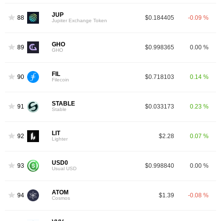
JUP
88
$0.184405
-0.09 %
Jupiter Exchange Token
GHO
89
$0.998365
0.00 %
GHO
FIL
90
$0.718103
0.14 %
Filecoin
STABLE
91
$0.033173
0.23 %
Stable
LIT
92
$2.28
0.07 %
Lighter
USD0
93
$0.998840
0.00 %
Usual USD
ATOM
94
$1.39
-0.08 %
Cosmos