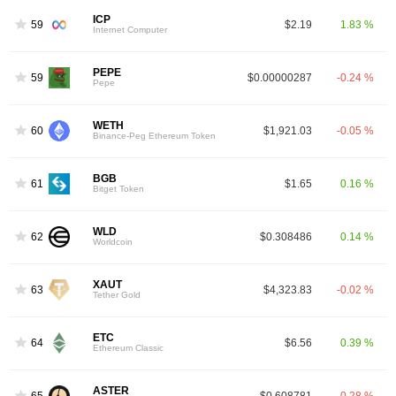
ICP
59
$2.19
1.83 %
Internet Computer
PEPE
59
$0.00000287
-0.24 %
Pepe
WETH
60
$1,921.03
-0.05 %
Binance-Peg Ethereum Token
BGB
61
$1.65
0.16 %
Bitget Token
WLD
62
$0.308486
0.14 %
Worldcoin
XAUT
63
$4,323.83
-0.02 %
Tether Gold
ETC
64
$6.56
0.39 %
Ethereum Classic
ASTER
65
$0.608781
-0.28 %