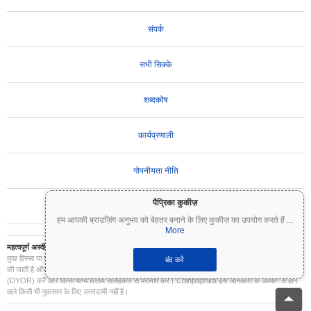
संपर्क
सभी सिक्के
शब्दकोष
कार्यप्रणाली
गोपनीयता नीति
पैप्रिका कुकीज़
उपयोग की शर्तें
हम आपकी ब्राउज़िंग अनुभव को बेहतर बनाने के लिए कुकीज़ का उपयोग करते हैं
...
More
महत्वपूर्ण अस्वीकरण:
क्रिप्टोकरेंसी अत्यधिक अस्थिर हैं और इनमें महत्वपूर्ण जोखिम शामिल है। आप अपने निवेश का
कुछ हिस्सा या पूरा निवेश खो सकते हैं। Coinpaprika पर सभी जानकारी केवल सूचनात्मक उद्देश्यों के लिए प्रदान
बंद करे
की जाती है और यह वित्तीय या निवेश सलाह नहीं है। निवेश के निर्णय लेने से पहले हमेशा अपना स्वयं का शोध
(DYOR) करें और किसी योग्य वित्तीय सलाहकार से परामर्श करें। Coinpaprika इस जानकारी के उपयोग से होने
वाले किसी भी नुकसान के लिए उत्तरदायी नहीं है।