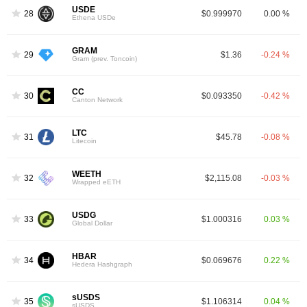
USDE
28
$0.999970
0.00 %
Ethena USDe
GRAM
29
$1.36
-0.24 %
Gram (prev. Toncoin)
CC
30
$0.093350
-0.42 %
Canton Network
LTC
31
$45.78
-0.08 %
Litecoin
WEETH
32
$2,115.08
-0.03 %
Wrapped eETH
USDG
33
$1.000316
0.03 %
Global Dollar
HBAR
34
$0.069676
0.22 %
Hedera Hashgraph
sUSDS
35
$1.106314
0.04 %
sUSDS