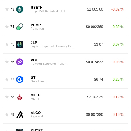
RSETH
73
$2,065.60
-0.02 %
Kelp DAO Restaked ETH
PUMP
74
$0.002369
0.33 %
Pump.fun
JLP
75
$3.67
0.07 %
Jupiter Perpetuals Liquidity Provider Token
POL
76
$0.075633
-0.03 %
Polygon Ecosystem Token
GT
77
$6.74
0.25 %
GateToken
METH
78
$2,103.29
-0.12 %
mETH
ALGO
79
$0.087380
-0.19 %
Algorand
KHYPE