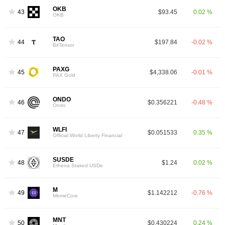
OKB
43
$93.45
0.02 %
OKB
TAO
44
$197.84
-0.02 %
BitTensor
PAXG
45
$4,338.06
-0.01 %
PAX Gold
ONDO
46
$0.356221
-0.48 %
Ondo
WLFI
47
$0.051533
0.35 %
Official World Liberty Financial
SUSDE
48
$1.24
0.02 %
Ethena Staked USDe
M
49
$1.142212
-0.76 %
MemeCore
MNT
50
$0.430224
0.24 %