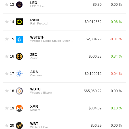
LEO
13
$9.70
0.00 %
LEO Token
RAIN
14
$0.012652
0.06 %
Rain Protocol
WSTETH
15
$2,384.29
-0.01 %
Wrapped Liquid Staked Ether 2.0
ZEC
16
$506.33
0.34 %
Zcash
ADA
17
$0.199912
-0.04 %
Cardano
WBTC
18
$65,060.22
0.00 %
Wrapped Bitcoin
XMR
19
$384.69
0.10 %
Monero
WBT
20
$56.29
0.00 %
WhiteBIT Coin