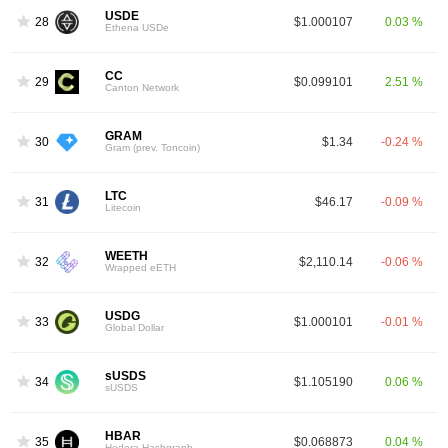
USDE
28
$1.000107
0.03 %
Ethena USDe
CC
29
$0.099101
2.51 %
Canton Network
GRAM
30
$1.34
-0.24 %
Gram (prev. Toncoin)
LTC
31
$46.17
-0.09 %
Litecoin
WEETH
32
$2,110.14
-0.06 %
Wrapped eETH
USDG
33
$1.000101
-0.01 %
Global Dollar
sUSDS
34
$1.105190
0.06 %
sUSDS
HBAR
35
$0.068873
0.04 %
Hedera Hashgraph