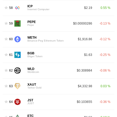
ICP
58
$2.19
0.55 %
Internet Computer
PEPE
59
$0.00000286
-0.13 %
Pepe
WETH
60
$1,916.86
-0.12 %
Binance-Peg Ethereum Token
BGB
61
$1.63
-0.25 %
Bitget Token
WLD
62
$0.308984
-0.06 %
Worldcoin
XAUT
63
$4,332.98
0.03 %
Tether Gold
JST
64
$0.103655
-0.36 %
JUST
ETC