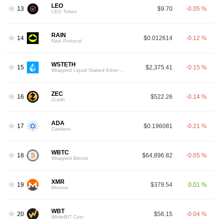
LEO
13
$9.70
-0.05 %
LEO Token
RAIN
14
$0.012614
-0.12 %
Rain Protocol
WSTETH
15
$2,375.41
-0.15 %
Wrapped Liquid Staked Ether 2.0
ZEC
16
$522.26
-0.14 %
Zcash
ADA
17
$0.196081
-0.21 %
Cardano
WBTC
18
$64,896.82
-0.05 %
Wrapped Bitcoin
XMR
19
$379.54
0.01 %
Monero
WBT
20
$56.15
-0.04 %
WhiteBIT Coin