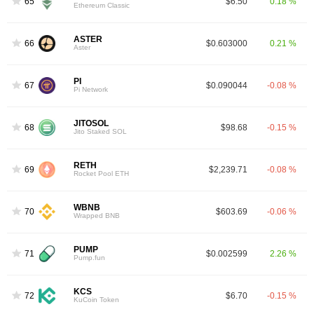
65
$6.50
0.18 %
Ethereum Classic
ASTER
66
$0.603000
0.21 %
Aster
PI
67
$0.090044
-0.08 %
Pi Network
JITOSOL
68
$98.68
-0.15 %
Jito Staked SOL
RETH
69
$2,239.71
-0.08 %
Rocket Pool ETH
WBNB
70
$603.69
-0.06 %
Wrapped BNB
PUMP
71
$0.002599
2.26 %
Pump.fun
KCS
72
$6.70
-0.15 %
KuCoin Token