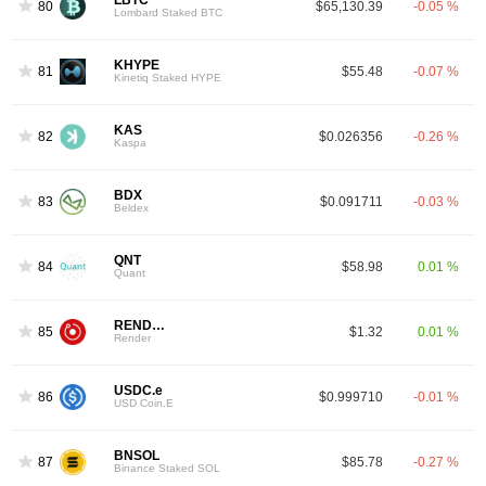
LBTC
80
$65,130.39
-0.05 %
Lombard Staked BTC
KHYPE
81
$55.48
-0.07 %
Kinetiq Staked HYPE
KAS
82
$0.026356
-0.26 %
Kaspa
BDX
83
$0.091711
-0.03 %
Beldex
QNT
84
$58.98
0.01 %
Quant
RENDER
85
$1.32
0.01 %
Render
USDC.e
86
$0.999710
-0.01 %
USD Coin.E
BNSOL
87
$85.78
-0.27 %
Binance Staked SOL