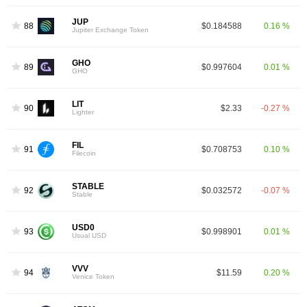
JUP
88
$0.184588
0.16 %
Jupiter Exchange Token
GHO
89
$0.997604
0.01 %
GHO
LIT
90
$2.33
-0.27 %
Lighter
FIL
91
$0.708753
0.10 %
Filecoin
STABLE
92
$0.032572
-0.07 %
Stable
USD0
93
$0.998901
0.01 %
Usual USD
VVV
94
$11.59
0.20 %
Venice Token