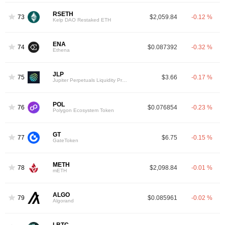
RSETH
73
$2,059.84
-0.12 %
Kelp DAO Restaked ETH
ENA
74
$0.087392
-0.32 %
Ethena
JLP
75
$3.66
-0.17 %
Jupiter Perpetuals Liquidity Provider Token
POL
76
$0.076854
-0.23 %
Polygon Ecosystem Token
GT
77
$6.75
-0.15 %
GateToken
METH
78
$2,098.84
-0.01 %
mETH
ALGO
79
$0.085961
-0.02 %
Algorand