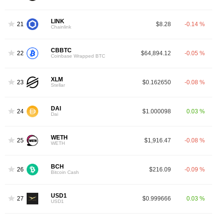
LINK
21
$8.28
-0.14 %
Chainlink
CBBTC
22
$64,894.12
-0.05 %
Coinbase Wrapped BTC
XLM
23
$0.162650
-0.08 %
Stellar
DAI
24
$1.000098
0.03 %
Dai
WETH
25
$1,916.47
-0.08 %
WETH
BCH
26
$216.09
-0.09 %
Bitcoin Cash
USD1
27
$0.999666
0.03 %
USD1