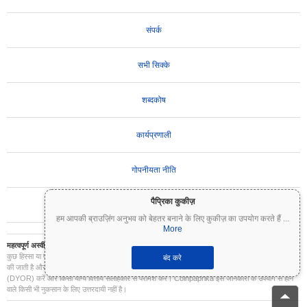
संपर्क
सभी सिक्के
शब्दकोष
कार्यप्रणाली
गोपनीयता नीति
पैप्रिका कुकीज़
उपयोग की शर्तें
हम आपकी ब्राउज़िंग अनुभव को बेहतर बनाने के लिए कुकीज़ का उपयोग करते हैं
...
More
महत्वपूर्ण अस्वीकरण:
क्रिप्टोकरेंसी अत्यधिक अस्थिर हैं और इनमें महत्वपूर्ण जोखिम शामिल है। आप अपने निवेश का
कुछ हिस्सा या पूरा निवेश खो सकते हैं। Coinpaprika पर सभी जानकारी केवल सूचनात्मक उद्देश्यों के लिए प्रदान
बंद करे
की जाती है और यह वित्तीय या निवेश सलाह नहीं है। निवेश के निर्णय लेने से पहले हमेशा अपना स्वयं का शोध
(DYOR) करें और किसी योग्य वित्तीय सलाहकार से परामर्श करें। Coinpaprika इस जानकारी के उपयोग से होने
वाले किसी भी नुकसान के लिए उत्तरदायी नहीं है।