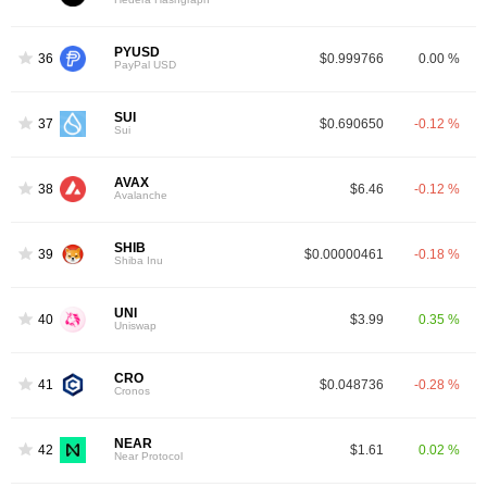
PYUSD
36
$0.999766
0.00 %
PayPal USD
SUI
37
$0.690650
-0.12 %
Sui
AVAX
38
$6.46
-0.12 %
Avalanche
SHIB
39
$0.00000461
-0.18 %
Shiba Inu
UNI
40
$3.99
0.35 %
Uniswap
CRO
41
$0.048736
-0.28 %
Cronos
NEAR
42
$1.61
0.02 %
Near Protocol