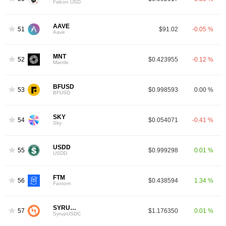
Falcon USD
AAVE
51
$91.02
-0.05 %
Aave
MNT
52
$0.423955
-0.12 %
Mantle
BFUSD
53
$0.998593
0.00 %
BFUSD
SKY
54
$0.054071
-0.41 %
Sky
USDD
55
$0.999298
0.01 %
USDD
FTM
56
$0.438594
1.34 %
Fantom
SYRUPUSDC
57
$1.176350
0.01 %
SyrupUSDC