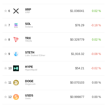
XRP
6
$1.036041
0.02 %
XRP
SOL
7
$76.29
-0.18 %
Solana
TRX
8
$0.329779
0.02 %
TRON
STETH
9
$1,916.32
-0.08 %
Lido Staked Ether
HYPE
10
$54.21
-0.02 %
Hyperliquid
DOGE
11
$0.070103
0.00 %
Dogecoin
USDS
12
$0.999877
0.00 %
Usds