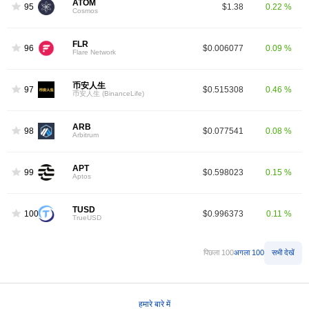
ATOM
95
$1.38
0.22 %
Cosmos
FLR
96
$0.006077
0.09 %
Flare Network
币安人生
97
$0.515308
0.46 %
币安人生 (BinanceLife)
ARB
98
$0.077541
0.08 %
Arbitrum
APT
99
$0.598023
0.15 %
Aptos
TUSD
100
$0.996373
0.11 %
TrueUSD
पिछला 100
अगला 100
सभी देखें
हमारे बारे में