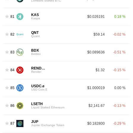
Lombard Staked BTC
KAS
81
$0.026191
0.18 %
Kaspa
QNT
82
$59.14
-0.02 %
Quant
BDX
83
$0.089636
-0.51 %
Beldex
RENDER
84
$1.32
-0.15 %
Render
USDC.e
85
$1.000019
0.00 %
USD Coin.E
LSETH
86
$2,141.67
-0.13 %
Liquid Staked Ethereum
JUP
87
$0.182800
-0.29 %
Jupiter Exchange Token