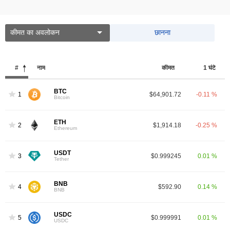
कीमत का अवलोकन
छानना
#
नाम
कीमत
1 घंटे
BTC
1
$64,901.72
-0.11 %
Bitcoin
ETH
2
$1,914.18
-0.25 %
Ethereum
USDT
3
$0.999245
0.01 %
Tether
BNB
4
$592.90
0.14 %
BNB
USDC
5
$0.999991
0.01 %
USDC