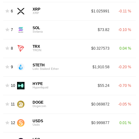
XRP
6
$1.025991
-0.11 %
XRP
SOL
7
$73.82
-0.10 %
Solana
TRX
8
$0.327573
0.04 %
TRON
STETH
9
$1,910.58
-0.20 %
Lido Staked Ether
HYPE
10
$55.24
-0.70 %
Hyperliquid
DOGE
11
$0.069872
-0.05 %
Dogecoin
USDS
12
$0.999877
0.01 %
Usds