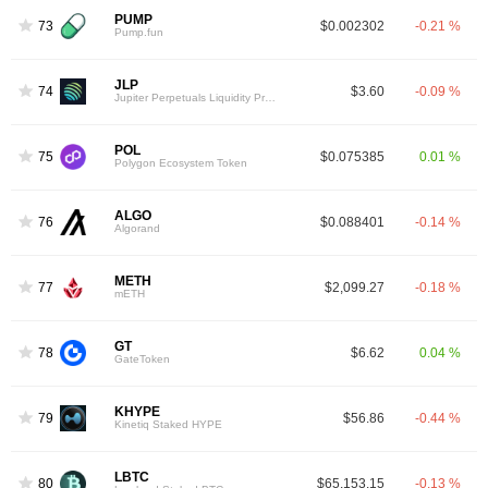
PUMP
73
$0.002302
-0.21 %
Pump.fun
JLP
74
$3.60
-0.09 %
Jupiter Perpetuals Liquidity Provider Token
POL
75
$0.075385
0.01 %
Polygon Ecosystem Token
ALGO
76
$0.088401
-0.14 %
Algorand
METH
77
$2,099.27
-0.18 %
mETH
GT
78
$6.62
0.04 %
GateToken
KHYPE
79
$56.86
-0.44 %
Kinetiq Staked HYPE
LBTC
80
$65,153.15
-0.13 %