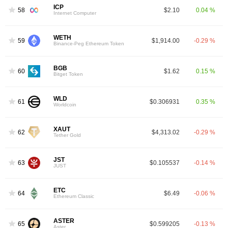
ICP
58
$2.10
0.04 %
Internet Computer
WETH
59
$1,914.00
-0.29 %
Binance-Peg Ethereum Token
BGB
60
$1.62
0.15 %
Bitget Token
WLD
61
$0.306931
0.35 %
Worldcoin
XAUT
62
$4,313.02
-0.29 %
Tether Gold
JST
63
$0.105537
-0.14 %
JUST
ETC
64
$6.49
-0.06 %
Ethereum Classic
ASTER
65
$0.599205
-0.13 %
Aster