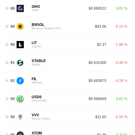
GHO
88
$0.998522
0.01 %
GHO
BNSOL
89
$83.06
-0.10 %
Binance Staked SOL
LIT
90
$2.37
-1.98 %
Lighter
STABLE
91
$0.032400
-0.40 %
Stable
FIL
92
$0.693875
-0.28 %
Filecoin
USD0
93
$0.998948
0.01 %
Usual USD
VVV
94
$11.65
-0.56 %
Venice Token
ATOM
95
$1.36
0.24 %