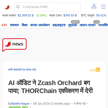
बाज़ार आकार:
$2,309.02 B
(0.24%)
मात्रा 24H:
$345.93 B
BTC प्रभुत्व:
56.41%
60739
373
API
समाचार
शिक्षा
बाजार अवलोकन
हाइलाइट्स
मुद्राओं
आदान-प्रदान
पारदर्शि
सभी समाचारों पर वापस जाएं
RSS
AI ऑडिट ने Zcash Orchard बग
पाया; THORChain एकीकरण में देरी
By
Bartek Hagan
08 Jun 2026 (2 months ago)
4 मिनट पढ़ें
•
•
•
HACKERS
DEFI
•