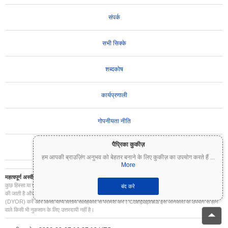
संपर्क
सभी सिक्के
शब्दकोष
कार्यप्रणाली
गोपनीयता नीति
पैप्रिका कुकीज़
उपयोग की शर्तें
हम आपकी ब्राउज़िंग अनुभव को बेहतर बनाने के लिए कुकीज़ का उपयोग करते हैं
...
More
महत्वपूर्ण अस्वीकरण:
क्रिप्टोकरेंसी अत्यधिक अस्थिर हैं और इनमें महत्वपूर्ण जोखिम शामिल है। आप अपने निवेश का
कुछ हिस्सा या पूरा निवेश खो सकते हैं। Coinpaprika पर सभी जानकारी केवल सूचनात्मक उद्देश्यों के लिए प्रदान
बंद करे
की जाती है और यह वित्तीय या निवेश सलाह नहीं है। निवेश के निर्णय लेने से पहले हमेशा अपना स्वयं का शोध
(DYOR) करें और किसी योग्य वित्तीय सलाहकार से परामर्श करें। Coinpaprika इस जानकारी के उपयोग से होने
वाले किसी भी नुकसान के लिए उत्तरदायी नहीं है।