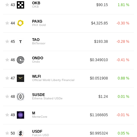
OKB
43
$90.15
1.81 %
OKB
PAXG
44
$4,325.85
-0.30 %
PAX Gold
TAO
45
$193.38
-0.28 %
BitTensor
ONDO
46
$0.349010
-0.41 %
Ondo
WLFI
47
$0.051908
0.88 %
Official World Liberty Financial
SUSDE
48
$1.24
0.01 %
Ethena Staked USDe
M
49
$1.166605
-0.01 %
MemeCore
USDF
50
$0.995324
0.05 %
Falcon USD