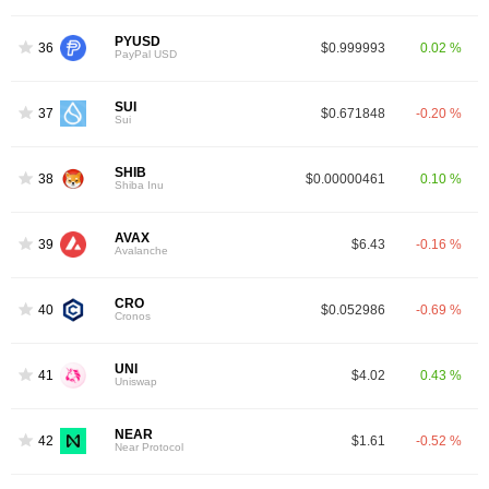
PYUSD
36
$0.999993
0.02 %
PayPal USD
SUI
37
$0.671848
-0.20 %
Sui
SHIB
38
$0.00000461
0.10 %
Shiba Inu
AVAX
39
$6.43
-0.16 %
Avalanche
CRO
40
$0.052986
-0.69 %
Cronos
UNI
41
$4.02
0.43 %
Uniswap
NEAR
42
$1.61
-0.52 %
Near Protocol