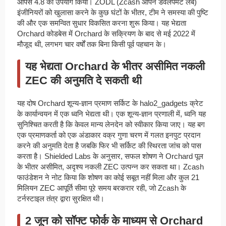
ओपस 4.8 का उपयोग किया। ZODL (Zcash ओपन डेवलपमेंट लैब)
इंजीनियरों को खुलासा करने के कुछ घंटों के भीतर, टीम ने समस्या की पुष्टि
की और एक समन्वित सुधार विकसित करना शुरू किया। यह भेद्यता
Orchard कोडबेस में Orchard के सक्रियण के बाद से मई 2022 में
मौजूद थी, लगभग चार वर्षों तक बिना किसी पूर्व पहचान के।
यह भेद्यता Orchard के भीतर असीमित नकली
ZEC की अनुमति दे सकती थी
यह दोष Orchard शून्य-ज्ञान प्रमाण सर्किट के halo2_gadgets क्रेट
के कार्यान्वयन में एक ध्वनि भेद्यता थी। एक शून्य-ज्ञान प्रणाली में, ध्वनि यह
सुनिश्चित करती है कि केवल मान्य लेनदेन को स्वीकार किया जाए। यह बग
एक प्रमाणकर्ता को एक अंडाकार वक्र गुणा चरण में गलत इनपुट प्रदान
करने की अनुमति देता है जबकि फिर भी सर्किट की स्थिरता जांच को पास
करता है। Shielded Labs के अनुसार, सफल शोषण ने Orchard पूल
के भीतर असीमित, अदृश्य नकली ZEC उत्पन्न कर सकता था। Zcash
फाउंडेशन ने नोट किया कि शोषण का कोई सबूत नहीं मिला और कुल 21
मिलियन ZEC आपूर्ति सीमा पूरे समय बरकरार रही, जो Zcash के
टर्नस्टाइल तंत्र द्वारा सुरक्षित थी।
2 जून को सॉफ्ट फोर्क के माध्यम से Orchard