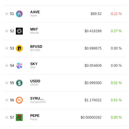
AAVE
51
$89.52
-0.11 %
Aave
MNT
52
$0.416288
0.27 %
Mantle
BFUSD
53
$0.998675
0.00 %
BFUSD
SKY
54
$0.054609
0.00 %
Sky
USDD
55
$0.999300
0.01 %
USDD
SYRUPUSDC
56
$1.176022
0.01 %
SyrupUSDC
PEPE
57
$0.00000282
0.05 %
Pepe