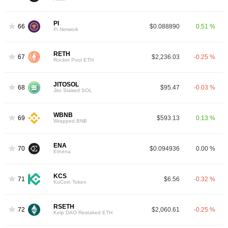
PI
66
$0.088890
0.51 %
Pi Network
RETH
67
$2,236.03
-0.25 %
Rocket Pool ETH
JITOSOL
68
$95.47
-0.03 %
Jito Staked SOL
WBNB
69
$593.13
0.13 %
Wrapped BNB
ENA
70
$0.094936
0.00 %
Ethena
KCS
71
$6.56
-0.32 %
KuCoin Token
RSETH
72
$2,060.61
-0.25 %
Kelp DAO Restaked ETH