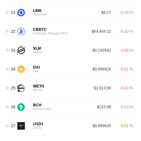
LINK
21
$8.27
-0.15 %
Chainlink
CBBTC
22
$64,904.22
-0.10 %
Coinbase Wrapped BTC
XLM
23
$0.160583
-0.06 %
Stellar
DAI
24
$0.999928
-0.01 %
Dai
WETH
25
$1,913.90
-0.24 %
WETH
BCH
26
$215.99
-0.13 %
Bitcoin Cash
USD1
27
$0.999645
0.01 %
USD1