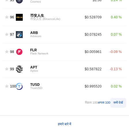
Cosmos
币安人生
96
$0.528709
0.40 %
币安人生 (BinanceLife)
ARB
97
$0.078245
0.07 %
Arbitrum
FLR
98
$0.005961
-0.09 %
Flare Network
APT
99
$0.587822
-0.13 %
Aptos
TUSD
100
$0.995520
0.02 %
TrueUSD
पिछला 100
अगला 100
सभी देखें
हमारे बारे में