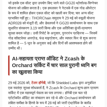
जो इसके एक वॉल्ट द्वारा उपयोग किए जाने वाले GG20 थ्रेशोल्ड-सिग्नेचर
योजना को लक्षित करता है। एक हमलावर ने नेटवर्क में एक नोड ऑपरेटर
के रूप में शामिल होकर एकल वॉल्ट को खाली कर दिया; चार अन्य वॉल्ट
प्रभावित नहीं हुए। THORChain समुदाय ने 29 मई को वसूली योजना
ADR028 को मंजूरी दी, और डेवलपर्स ने GG20 कार्यान्वयन के साथ एक
सुधारित संस्करण 3.19 जारी किया और एक अतिरिक्त कुंजी-प्रमाणन
सुरक्षा कदम जोड़ा। उसी रिपोर्ट के अनुसार, पुनरारंभ प्रक्रिया — जिसमें
नोड सॉफ़्टवेयर अपग्रेड, फंड माइग्रेशन, और व्यापार फिर से शुरू करना
शामिल है — 5 जून के अनुसार कई और दिनों की आवश्यकता होने की
उम्मीद थी।
AI-सहायता प्राप्त ऑडिट ने Zcash के
Orchard सर्किट में चार साल पुरानी ध्वनि बग
का खुलासा किया
29 मई 2026 को,
टेलर हॉर्नबी
, जो कि Shielded Labs द्वारा अनुबंधित
एक स्वतंत्र सुरक्षा शोधकर्ता हैं, ने Zcash के Orchard शून्य-ज्ञान प्रमाण
सर्किट में एक महत्वपूर्ण भेद्यता का पता लगाया। हॉर्नबी एक चल रहे
प्रोटोकॉल ऑडिट का संचालन कर रहे थे और Orchard कार्यान्वयन की
लक्षित समीक्षा के हिस्से के रूप में 28 मई को जारी एंथ्रोपिक के क्लॉड