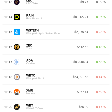
LEO
13
$9.77
0.00 %
LEO Token
RAIN
14
$0.012721
0.06 %
Rain Protocol
WSTETH
15
$2,375.64
-0.23 %
Wrapped Liquid Staked Ether 2.0
ZEC
16
$512.52
0.18 %
Zcash
ADA
17
$0.200434
0.58 %
Cardano
WBTC
18
$64,901.53
-0.14 %
Wrapped Bitcoin
XMR
19
$367.41
-0.50 %
Monero
WBT
20
$56.09
-0.17 %
WhiteBIT Coin