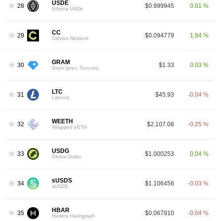
USDE
28
$0.999945
0.01 %
Ethena USDe
CC
29
$0.094779
1.94 %
Canton Network
GRAM
30
$1.33
0.03 %
Gram (prev. Toncoin)
LTC
31
$45.93
-0.04 %
Litecoin
WEETH
32
$2,107.08
-0.25 %
Wrapped eETH
USDG
33
$1.000253
0.04 %
Global Dollar
sUSDS
34
$1.106456
-0.03 %
sUSDS
HBAR
35
$0.067910
-0.04 %
Hedera Hashgraph