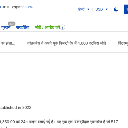
0 B
BTC प्रभुत्व:
56.37%
हिन्दी
USD
स
372
प्रदान
पारदर्शिता
जोड़ें / अपडेट करें
ा झंडा...
कोइनबेस ने अपने यूके क्रिप्टो ऐप में 4,000 स्टॉक्स जोड़े
विंटरम्य
tablished in 2022
9,850.00
की 24h मात्रा बताई गई है। यह एक एक विकेंद्रीकृत एक्सचेंज है जो 517