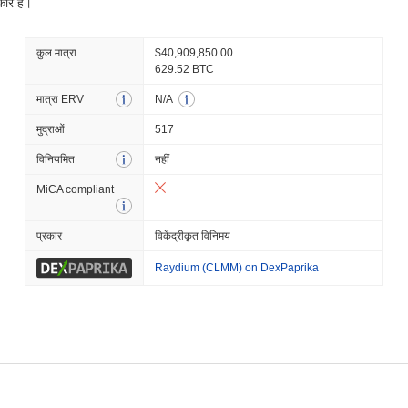
कोर है।
कुल मात्रा
$40,909,850.00
629.52 BTC
मात्रा ERV
N/A
मुद्राओं
517
विनियमित
नहीं
MiCA compliant
प्रकार
विकेंद्रीकृत विनिमय
Raydium (CLMM) on DexPaprika