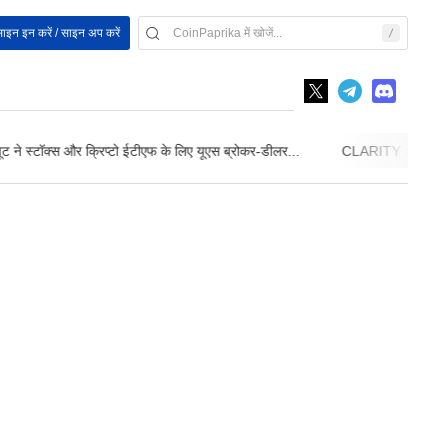
ाइन इन करें / साइन अप करें
ूट ने स्टॉक्स और क्रिप्टो ईटीएफ के लिए यूएस ब्रोकर-डीलर...
CLARITY अधिनियम अग