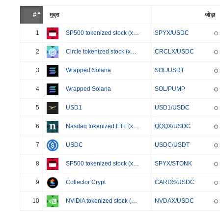
#
मुद्रा
जोड़ा
1
SP500 tokenized stock (xStock)
SPYX/USDC
2
Circle tokenized stock (xStock)
CRCLX/USDC
3
Wrapped Solana
SOL/USDT
4
Wrapped Solana
SOL/PUMP
5
USD1
USD1/USDC
6
Nasdaq tokenized ETF (xStock)
QQQX/USDC
7
USDC
USDC/USDT
8
SP500 tokenized stock (xStock)
SPYX/STONK
9
Collector Crypt
CARDS/USDC
10
NVIDIA tokenized stock (xStock)
NVDAX/USDC