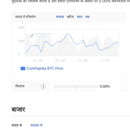
मुद्राओं की पेशकश करती है और हमारी एल्गोरिथ्म के आधार पर 0.00% कॉन्फिडेंस स्
मात्रा में परिवर्तन
सप्ताह
महीना
साल
सब
60M
30M
0
13. जुल॰
20. जुल॰
27. जुल॰
3. अग॰
CoinPaprika BTC Price
विश्वास
बाजार
मात्रा से
तरलता से