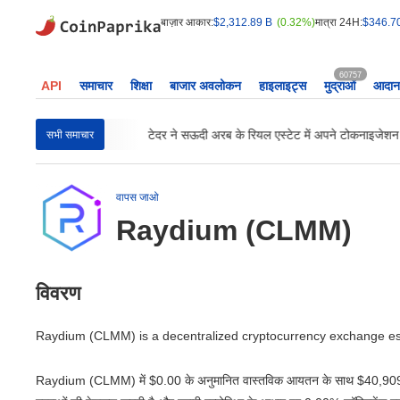
बाज़ार आकार:
$2,312.89 B
(0.32%)
मात्रा 24H:
$346.7
60757
API
समाचार
शिक्षा
बाजार अवलोकन
हाइलाइट्स
मुद्राओं
आदान-
 सीनेट डेमोक्रेट्स...
टेदर ने सऊदी अरब के रियल एस्टेट में अपने टोकनाइजेशन क
सभी समाचार
वापस जाओ
Raydium (CLMM)
विवरण
Raydium (CLMM) is a decentralized cryptocurrency exchange es
Raydium (CLMM) में
$0.00
के अनुमानित वास्तविक आयतन के साथ
$40,90