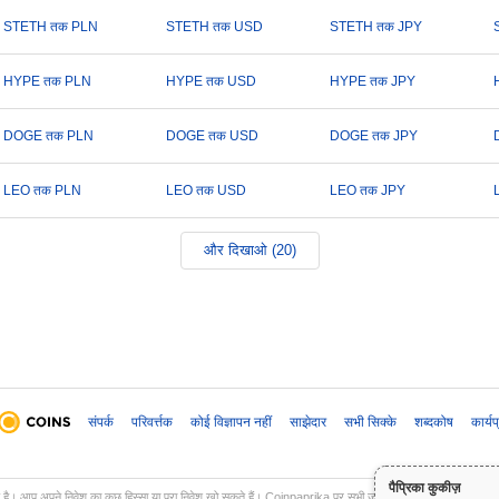
STETH तक PLN
STETH तक USD
STETH तक JPY
HYPE तक PLN
HYPE तक USD
HYPE तक JPY
DOGE तक PLN
DOGE तक USD
DOGE तक JPY
LEO तक PLN
LEO तक USD
LEO तक JPY
और दिखाओ (20)
संपर्क
परिवर्त्तक
कोई विज्ञापन नहीं
साझेदार
सभी सिक्के
शब्दकोष
कार्य
पैप्रिका कुकीज़
ल है। आप अपने निवेश का कुछ हिस्सा या पूरा निवेश खो सकते हैं। Coinpaprika पर सभी जानकारी केवल सूचनात्मक उद्देश्यों 