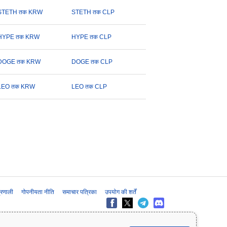
STETH तक KRW
STETH तक CLP
HYPE तक KRW
HYPE तक CLP
DOGE तक KRW
DOGE तक CLP
LEO तक KRW
LEO तक CLP
प्रणाली
गोपनीयता नीति
समाचार पत्रिका
उपयोग की शर्तें
के लिए प्रदान की जाती है और यह वित्तीय या निवेश सलाह नहीं है। निवेश के निर्णय लेने से