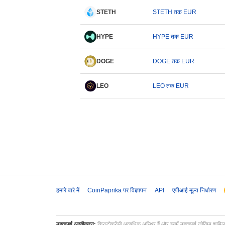
STETH
STETH तक EUR
HYPE
HYPE तक EUR
DOGE
DOGE तक EUR
LEO
LEO तक EUR
हमारे बारे में
CoinPaprika पर विज्ञापन
API
एपीआई मूल्य निर्धारण
महत्वपूर्ण अस्वीकरण:
क्रिप्टोकरेंसी अत्यधिक अस्थिर हैं और इनमें महत्वपूर्ण जोखिम शामि