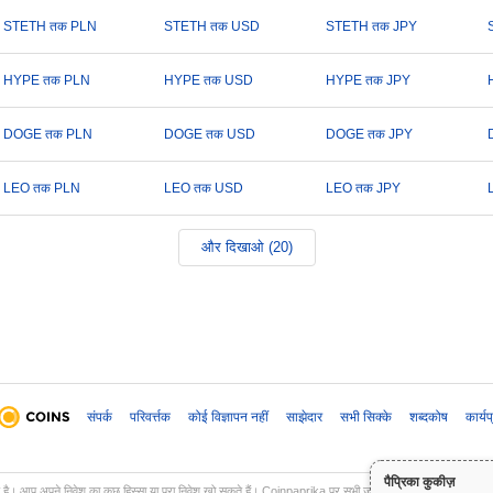
STETH तक PLN
STETH तक USD
STETH तक JPY
HYPE तक PLN
HYPE तक USD
HYPE तक JPY
DOGE तक PLN
DOGE तक USD
DOGE तक JPY
LEO तक PLN
LEO तक USD
LEO तक JPY
और दिखाओ (20)
संपर्क
परिवर्त्तक
कोई विज्ञापन नहीं
साझेदार
सभी सिक्के
शब्दकोष
कार्य
पैप्रिका कुकीज़
ल है। आप अपने निवेश का कुछ हिस्सा या पूरा निवेश खो सकते हैं। Coinpaprika पर सभी जानकारी केवल सूचनात्मक उद्देश्यों 