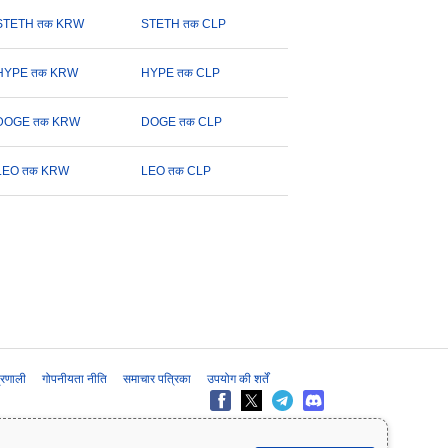
STETH तक KRW
STETH तक CLP
HYPE तक KRW
HYPE तक CLP
DOGE तक KRW
DOGE तक CLP
LEO तक KRW
LEO तक CLP
प्रणाली
गोपनीयता नीति
समाचार पत्रिका
उपयोग की शर्तें
के लिए प्रदान की जाती है और यह वित्तीय या निवेश सलाह नहीं है। निवेश के निर्णय लेने से