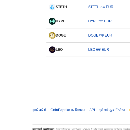
STETH
STETH तक EUR
HYPE
HYPE तक EUR
DOGE
DOGE तक EUR
LEO
LEO तक EUR
हमारे बारे में
CoinPaprika पर विज्ञापन
API
एपीआई मूल्य निर्धारण
महत्वपूर्ण अस्वीकरण:
क्रिप्टोकरेंसी अत्यधिक अस्थिर हैं और इनमें महत्वपूर्ण जोखिम शामि