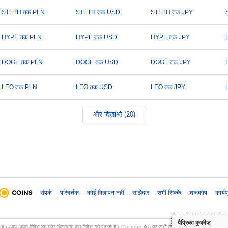
STETH तक PLN
STETH तक USD
STETH तक JPY
HYPE तक PLN
HYPE तक USD
HYPE तक JPY
DOGE तक PLN
DOGE तक USD
DOGE तक JPY
LEO तक PLN
LEO तक USD
LEO तक JPY
और दिखाओ (20)
संपर्क
परिवर्त्तक
कोई विज्ञापन नहीं
साझेदार
सभी सिक्के
शब्दकोष
कार्य
पैप्रिका कुकीज़
ल है। आप अपने निवेश का कुछ हिस्सा या पूरा निवेश खो सकते हैं। Coinpaprika पर सभी जानकारी केवल सूचनात्मक उद्देश्यों 