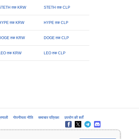
STETH तक KRW
STETH तक CLP
HYPE तक KRW
HYPE तक CLP
DOGE तक KRW
DOGE तक CLP
LEO तक KRW
LEO तक CLP
प्रणाली
गोपनीयता नीति
समाचार पत्रिका
उपयोग की शर्तें
के लिए प्रदान की जाती है और यह वित्तीय या निवेश सलाह नहीं है। निवेश के निर्णय लेने से