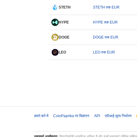
STETH
STETH तक EUR
HYPE
HYPE तक EUR
DOGE
DOGE तक EUR
LEO
LEO तक EUR
हमारे बारे में
CoinPaprika पर विज्ञापन
API
एपीआई मूल्य निर्धारण
महत्वपूर्ण अस्वीकरण:
क्रिप्टोकरेंसी अत्यधिक अस्थिर हैं और इनमें महत्वपूर्ण जोखिम शामि