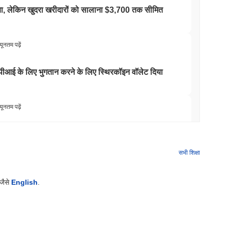
 किया, लेकिन खुदरा खरीदारों को सालाना $3,700 तक सीमित
यूनतम पढ़ें
 एपीआई के लिए भुगतान करने के लिए स्थिरकॉइन वॉलेट दिया
यूनतम पढ़ें
े आगे बढ़ने के बाद अपने बिटकॉइन ब्रिज को बंद कर दिया
सभी शिक्षा
यूनतम पढ़ें
 जैसे
English
.
र्कल के आर्क ब्लॉकचेन को सुरक्षित कर रहे हैं