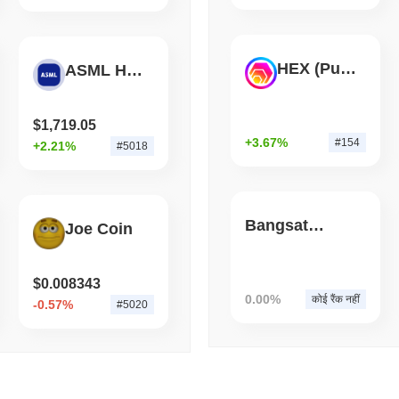
August 05 2026
(1 day ago)
,
3 न्यूनत
BITCOIN
CRYPTO SERVICES
HEX (Pulsechain)
ASML Holding NV Tokenized Stock (Ondo)
BitGo ने LayerZero से $15B
Wrapped Bitcoin स्थानांतरि
$1,719.05
+3.67%
#154
+2.21%
#5018
Bangsat 666
Joe Coin
$0.008343
0.00%
कोई रैंक नहीं
-0.57%
#5020