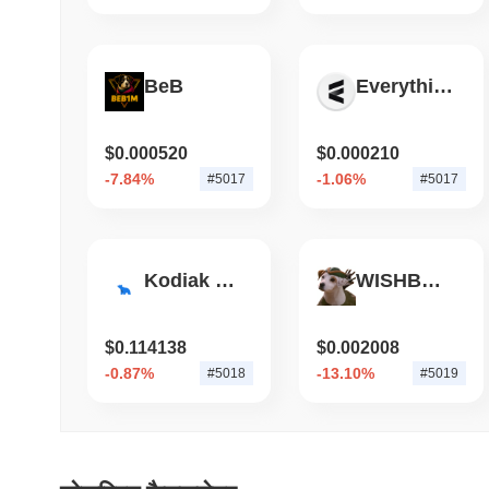
BeB
Everything
$0.000520
$0.000210
-7.84%
-1.06%
#5017
#5017
Kodiak Finance
WISHBONE
$0.114138
$0.002008
-0.87%
-13.10%
#5018
#5019