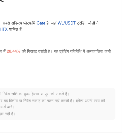
टि
। सबसे सक्रिय प्लेटफॉर्म
Gate
है, जहां
WL/USDT
ट्रेडिंग जोड़ी ने
HTX
शामिल हैं।
ा में
28.44%
की गिरावट दर्शाती है। यह ट्रेडिंग गतिविधि में अल्पकालिक कमी
नी निवेश राशि का कुछ हिस्सा या पूरा खो सकते हैं।
र यह वित्तीय या निवेश सलाह का गठन नहीं करती है। हमेशा अपनी स्वयं की
मर्श करें।
 है?
र नहीं है।
की गिरावट दर्ज की से कम प्रदर्शन किया। यह व्यापक बाजार गति के सापेक्ष WL