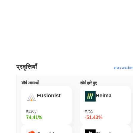
प्रवृत्तियाँ
बाजार अवलोक
शीर्ष लाभार्थी
शीर्ष हारे हुए
Fusionist
Heima
#1205
#755
74.41%
-51.43%