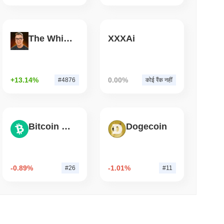
म पढ़ें
The White Bull
XXXAi
 के निकास के निकट Chainlink को $7.4B का
त किया
+13.14%
0.00%
#4876
कोई रैंक नहीं
Bitcoin Cash
Dogecoin
-0.89%
-1.01%
#26
#11