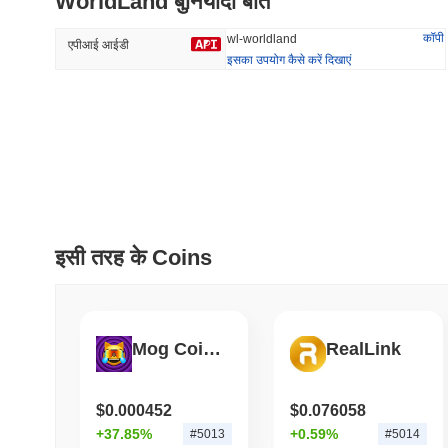
WorldLand बुनियादी बातें
42.28%
-20.74%
कॉपी
wl-worldland
एपीआई आईडी
इसका उपयोग कैसे करें दिखाएं
प्रवृत्त
हाल ही में जोड़ा
HEX (Pulsechain)
SACOIN
#154
#7096
3.76%
-0.06%
इसी तरह के Coins
Mog Coin Pulse
RealLink
$0.000452
$0.076058
+37.85%
+0.59%
#5013
#5014