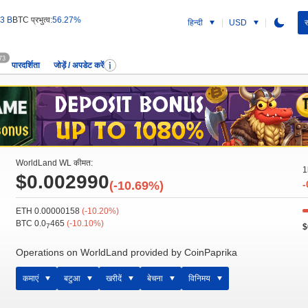
3 B
BTC प्रभुत्व:
56.27%
हिन्दी
USD
स
73
पारदर्शिता
जोड़ें / अपडेट करें
WorldLand WL कीमत:
1
$0.002990
(-10.69%)
-
ETH 0.00000158
(-10.20%)
BTC 0.0
465
(-10.10%)
$
7
Operations on WorldLand provided by CoinPaprika
कमाएं
बटुआ
खरीदें
बेचना
विनिमय