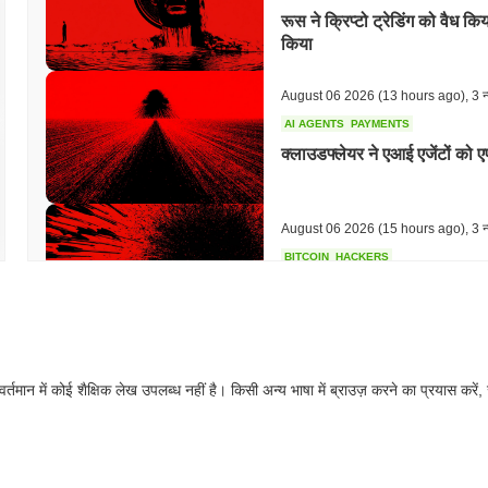
रूस ने क्रिप्टो ट्रेडिंग को वैध
किया
August 06 2026
(13 hours ago)
,
3 न्
AI AGENTS
PAYMENTS
क्लाउडफ्लेयर ने एआई एजेंटों को
August 06 2026
(15 hours ago)
,
3 न्
BITCOIN
HACKERS
Boltz ने AI हमलावरों के तेज़ी स
August 06 2026
(17 hours ago)
,
3 न्
वर्तमान में कोई शैक्षिक लेख उपलब्ध नहीं है। किसी अन्य भाषा में ब्राउज़ करने का प्रयास करें,
CIRCLE
TOKENIZATION
वॉल स्ट्रीट के सबसे बड़े नाम अब स