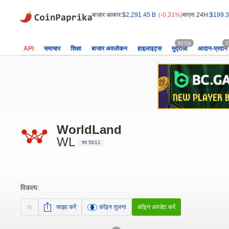
बाज़ार आकार:
$2,291.45 B
(-0.31%)
मात्रा 24H:
$199.3
60719
3
API
समाचार
शिक्षा
बाजार अवलोकन
हाइलाइट्स
मुद्राओं
आदान-प्रदान
WorldLand
WL
पद 5011
विकल्प:
साझा करें
कॉइन तुलना
कॉइन अपडेट करें