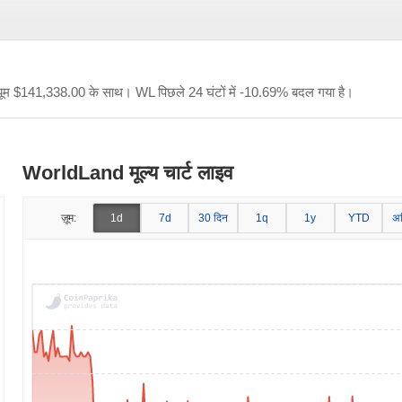
यूम
$141,338.00
के साथ। WL पिछले 24 घंटों में -10.69% बदल गया है।
WorldLand मूल्य चार्ट लाइव
ज़ूम:
1d
7d
30 दिन
1q
1y
YTD
अ