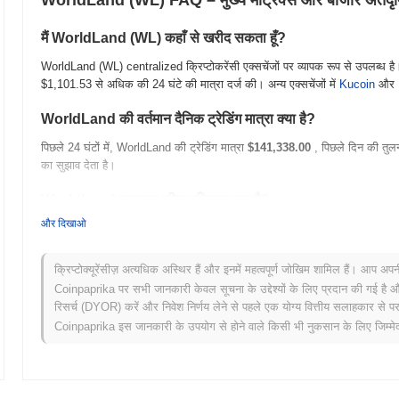
WorldLand (WL) FAQ – मुख्य मेट्रिक्स और बाजार अंतर्दृष्
मैं WorldLand (WL) कहाँ से खरीद सकता हूँ?
WorldLand (WL) centralized क्रिप्टोकरेंसी एक्सचेंजों पर व्यापक रूप से उपलब्ध है
$1,101.53
से अधिक की 24 घंटे की मात्रा दर्ज की। अन्य एक्सचेंजों में
Kucoin
और
WorldLand की वर्तमान दैनिक ट्रेडिंग मात्रा क्या है?
पिछले 24 घंटों में, WorldLand की ट्रेडिंग मात्रा
$141,338.00
, पिछले दिन की तुलन
का सुझाव देता है।
WorldLand का मूल्य सीमा इतिहास क्या है?
और दिखाओ
सर्वकालिक उच्च (ATH):
$0.071191
सर्वकालिक निम्न (ATL):
NaN
क्रिप्टोक्यूरेंसीज़ अत्यधिक अस्थिर हैं और इनमें महत्वपूर्ण जोखिम शामिल हैं। आप अप
WorldLand वर्तमान में अपने ATH से
~95.83%
नीचे कारोबार कर रहा है .
Coinpaprika पर सभी जानकारी केवल सूचना के उद्देश्यों के लिए प्रदान की गई है औ
रिसर्च (DYOR) करें और निवेश निर्णय लेने से पहले एक योग्य वित्तीय सलाहकार से परा
व्यापक क्रिप्टो बाजार की तुलना में WorldLand कैसा प्रदर्शन कर रहा
Coinpaprika इस जानकारी के उपयोग से होने वाले किसी भी नुकसान के लिए जिम्मेदा
पिछले 7 दिनों में, WorldLand ने
27.79%
गिरा, समग्र क्रिप्टो बाजार जिसने
0.31%
की मूल्य कार्रवाई में अस्थायी पिछड़ापन का संकेत देता है।