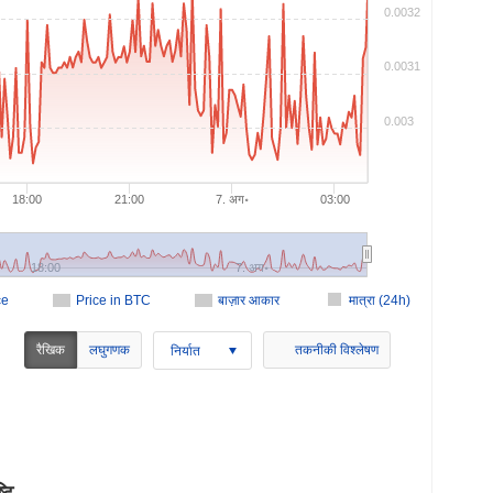
0.0032
0.0031
0.003
18:00
21:00
7. अग॰
03:00
18:00
7. अग॰
ce
Price in BTC
बाज़ार आकार
मात्रा (24h)
रैखिक
लघुगणक
तकनीकी विश्लेषण
निर्यात