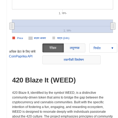
1. जन॰
1. जन॰
Price
बाज़ार आकार
मात्रा (24h)
रैखिक
लघुगणक
निर्यात
अधिक डेटा के लिए जांचें
CoinPaprika API
तकनीकी विश्लेषण
420 Blaze It (WEED)
420 Blaze It, identified by the symbol WEED, is a distinctive
community-driven token that aims to bridge the gap between the
cryptocurrency and cannabis communities. Built with the specific
intention of fostering a fun, engaging, and rewarding ecosystem,
WEED is designed to resonate deeply with individuals passionate
about the 420 culture. The project emphasizes principles of community