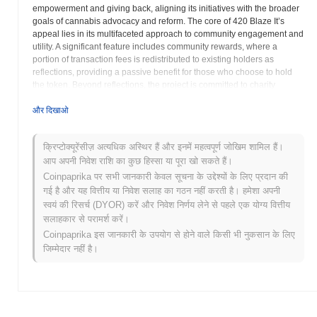
empowerment and giving back, aligning its initiatives with the broader
goals of cannabis advocacy and reform. The core of 420 Blaze It’s
appeal lies in its multifaceted approach to community engagement and
utility. A significant feature includes community rewards, where a
portion of transaction fees is redistributed to existing holders as
reflections, providing a passive benefit for those who choose to hold
the token. Beyond reflections, the project is committed to charity
initiatives, dedicating resources to support causes related to cannabis
legalization, drug policy reform, and other charitable endeavors that
और दिखाओ
align with its ethos. This commitment underscores its socially
conscious dimension, aiming to contribute positively to the community
क्रिप्टोक्यूरेंसीज़ अत्यधिक अस्थिर हैं और इनमें महत्वपूर्ण जोखिम शामिल हैं।
it represents. Further expanding its ecosystem, 420 Blaze It has
आप अपनी निवेश राशि का कुछ हिस्सा या पूरा खो सकते हैं।
outlined plans to introduce cannabis-themed Non-Fungible Tokens, or
NFTs. These digital collectibles will offer exclusive ownership
Coinpaprika पर सभी जानकारी केवल सूचना के उद्देश्यों के लिए प्रदान की
opportunities and likely integrate into future aspects of the project.
गई है और यह वित्तीय या निवेश सलाह का गठन नहीं करती है। हमेशा अपनी
Additionally, the roadmap includes the development of a play-to-earn
स्वयं की रिसर्च (DYOR) करें और निवेश निर्णय लेने से पहले एक योग्य वित्तीय
gaming environment, where users can potentially earn WEED tokens
सलाहकार से परामर्श करें।
through interactive gameplay, thereby enhancing utility and
Coinpaprika इस जानकारी के उपयोग से होने वाले किसी भी नुकसान के लिए
engagement. Its tokenomics are structured to support these initiatives,
जिम्मेदार नहीं है।
featuring a transparent tax system on transactions that allocates funds
towards marketing efforts, enhancing liquidity to ensure stable trading,
and providing reflections to holders. This strategic allocation aims to
sustain project growth, maintain market health, and reward the loyal
community. 420 Blaze It positions itself as more than just a digital
currency; it aspires to be a lifestyle token that unites a specific cultural