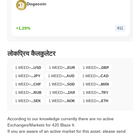
Dogecoin
+1.29%
#11
लोकप्रिय कैलकुलेटर
1 WEED
=
...
USD
1 WEED
=
...
EUR
1 WEED
=
...
GBP
1 WEED
=
...
JPY
1 WEED
=
...
AUD
1 WEED
=
...
CAD
1 WEED
=
...
CHF
1 WEED
=
...
SGD
1 WEED
=
...
MXN
1 WEED
=
...
RUB
1 WEED
=
...
ZAR
1 WEED
=
...
TRY
1 WEED
=
...
SEK
1 WEED
=
...
NOK
1 WEED
=
...
ETH
According to our knowledge currently there are no active
Exchanges/Markets for 420 Blaze It.
If you are aware of an active market for this asset, please send