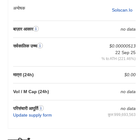
अन्वेषक
पिछले 7 दिनों में, 420 Blaze It ने
0.00%
बढ़ा, समग्र क्रिप्टो बाजार जिसने
Solscan.io
0.09%
की वृद्धि दर्ज की से कम प्रदर्शन किया। यह व्यापक बाजार गति के सापेक्ष
WEED की मूल्य कार्रवाई में अस्थायी पिछड़ापन का संकेत देता है।
बाज़ार आकार
no data
सर्वकालिक उच्च
$0.00000513
22 Sep 25
% to ATH (221.46%)
मात्रा (24h)
$0.00
Vol / M Cap (24h)
no data
परिसंचारी आपूर्ति
no data
Update supply form
कुल:999,693,563