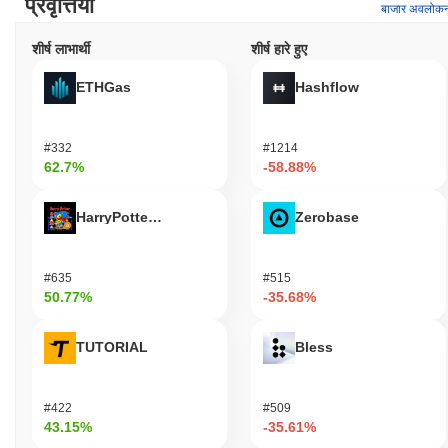
प्रवृत्तियाँ
बाजार अवलोक
शीर्ष लाभार्थी
शीर्ष हारे हुए
ETHGas
Hashflow
#332
#1214
62.7%
-58.88%
HarryPotterObamaSonic10Inu (ETH)
Zerobase
#635
#515
50.77%
-35.68%
TUTORIAL
Bless
#422
#509
43.15%
-35.61%