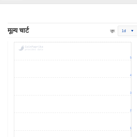
मूल्य चार्ट
ज़ूम:
1d
5
4
3
2
1