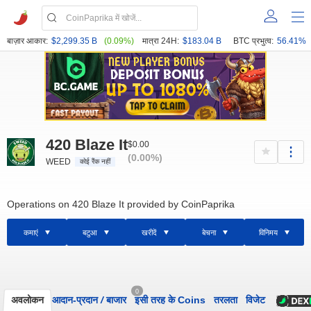
बाज़ार आकार:
$2,299.35 B
(0.09%)
मात्रा 24H:
$183.04 B
BTC प्रभुत्व:
56.41%
420 Blaze It
$0.00
(0.00%)
WEED
कोई रैंक नहीं
Operations on 420 Blaze It provided by CoinPaprika
कमाएं
बटुआ
खरीदें
बेचना
विनिमय
0
अवलोकन
आदान-प्रदान
/
बाजार
इसी तरह के Coins
तरलता
विजेट