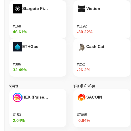
क्रिप्टोकरेंसी एक्सचेंजों पर व्यापक रूप से उपलब्ध है।
Stargate Finance
Viction
TimePocket की वर्तमान दैनिक ट्रेडिंग मात्रा क्या है?
पिछले 24 घंटों में, TimePocket की ट्रेडिंग मात्रा
$0.00
.
#168
#1192
46.61%
-30.22%
TimePocket का मूल्य सीमा इतिहास क्या है?
सर्वकालिक उच्च (ATH):
$0.000588
ETHGas
Cash Cat
सर्वकालिक निम्न (ATL):
$0.00
TimePocket वर्तमान में अपने ATH से
~99.93%
नीचे कारोबार कर रहा है .
#386
#252
32.49%
-26.2%
व्यापक क्रिप्टो बाजार की तुलना में TimePocket कैसा प्रदर्शन कर
रहा है?
प्रवृत्त
हाल ही में जोड़ा
पिछले 7 दिनों में, TimePocket ने
0.00%
बढ़ा, समग्र क्रिप्टो बाजार जिसने
0.82%
की गिरावट दर्ज की से बेहतर प्रदर्शन किया। यह व्यापक बाजार गति के
HEX (Pulsechain)
SACOIN
सापेक्ष TIMEPOCKET की मूल्य कार्रवाई में मजबूत प्रदर्शन का संकेत देता है।
#153
#7095
2.04%
-0.64%