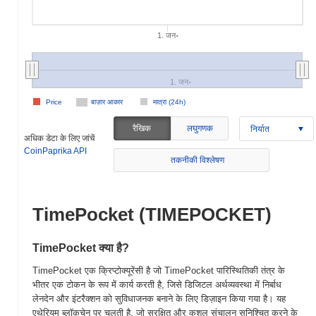
1. जन॰
1. जन॰
Price
बाज़ार आकार
मात्रा (24h)
रैखिक
लघुगणक
निर्यात
अधिक डेटा के लिए जांचें
CoinPaprika API
तकनीकी विश्लेषण
TimePocket (TIMEPOCKET)
TimePocket क्या है?
TimePocket एक क्रिप्टोक्यूरेंसी है जो TimePocket पारिस्थितिकी तंत्र के
भीतर एक टोकन के रूप में कार्य करती है, जिसे डिजिटल अर्थव्यवस्था में निर्बाध
लेनदेन और इंटरैक्शन को सुविधाजनक बनाने के लिए डिज़ाइन किया गया है। यह
एथेरियम ब्लॉकचेन पर चलती है, जो सुरक्षित और कुशल संचालन सुनिश्चित करने के