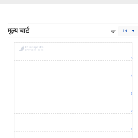
मूल्य चार्ट
ज़ूम:
1d
5
4
3
2
1