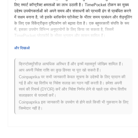
लिए स्मार्ट कॉन्ट्रैक्ट क्षमताओं का लाभ उठाती है। TimePocket टोकन का मुख्य
उद्देश्य उपयोगकर्ताओं को अपने समय और संसाधनों को प्रभावी ढंग से प्रबंधित करने
में सक्षम बनाना है, जो इसके ब्लॉकचेन प्रोजेक्ट के भीतर समय प्रबंधन और शेड्यूलिंग
के लिए एक विकेंद्रीकृत दृष्टिकोण को बढ़ावा देता है। एक बहुपरकारी संपत्ति के रूप
में, इसका उपयोग विभिन्न अनुप्रयोगों के लिए किया जा सकता है, जिसमें
TimePocket प्लेटफॉर्म के भीतर भुगतान और शासन शामिल हैं।
TimePocket की शुरुआत कब और कैसे हुई?
और दिखाओ
TimePocket (TIMEPOCKET) 2020 में लॉन्च किया गया था, जिसे एक टीम
ने बनाया था जो ब्लॉकचेन तकनीक को समय प्रबंधन समाधानों के साथ एकीकृत
क्रिप्टोक्यूरेंसीज़ अत्यधिक अस्थिर हैं और इनमें महत्वपूर्ण जोखिम शामिल हैं।
करने पर केंद्रित थी। इस प्रोजेक्ट का उद्देश्य उपयोगकर्ताओं को समय प्रबंधन और
आप अपनी निवेश राशि का कुछ हिस्सा या पूरा खो सकते हैं।
गतिविधियों की शेड्यूलिंग के लिए एक विकेंद्रीकृत प्लेटफॉर्म प्रदान करना है। प्रारंभ
Coinpaprika पर सभी जानकारी केवल सूचना के उद्देश्यों के लिए प्रदान की
में विभिन्न क्रिप्टोक्यूरेंसी एक्सचेंजों पर सूचीबद्ध, TimePocket ने समय-संबंधित
गई है और यह वित्तीय या निवेश सलाह का गठन नहीं करती है। हमेशा अपनी
सेवाओं के लिए अपने नवोन्मेषी दृष्टिकोण और ब्लॉकचेन एकीकरण के माध्यम से
स्वयं की रिसर्च (DYOR) करें और निवेश निर्णय लेने से पहले एक योग्य वित्तीय
उत्पादकता बढ़ाने की प्रतिबद्धता के लिए ध्यान आकर्षित किया है।
सलाहकार से परामर्श करें।
Coinpaprika इस जानकारी के उपयोग से होने वाले किसी भी नुकसान के लिए
TimePocket के लिए आगे क्या है?
जिम्मेदार नहीं है।
TimePocket अपने रोडमैप के साथ आगे बढ़ते हुए महत्वपूर्ण विकास के लिए तैयार
है, जिसमें Q1 2024 में अपेक्षित अपने विकेंद्रीकृत वित्त (DeFi) सुविधाओं का लॉन्च
शामिल है। आगामी अपग्रेड उपयोगकर्ता अनुभव को बेहतर बनाने के लिए वॉलेट
कार्यक्षमताओं और विभिन्न ब्लॉकचेन नेटवर्क के साथ एकीकरण को बढ़ाएगा। इसके
अतिरिक्त, समुदाय उपयोगकर्ताओं को संलग्न करने और भविष्य के विकास पर