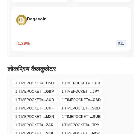
Dogecoin
-1.29%
#11
लोकप्रिय कैलकुलेटर
1 TIMEPOCKET
=
...
USD
1 TIMEPOCKET
=
...
EUR
1 TIMEPOCKET
=
...
GBP
1 TIMEPOCKET
=
...
JPY
1 TIMEPOCKET
=
...
AUD
1 TIMEPOCKET
=
...
CAD
1 TIMEPOCKET
=
...
CHF
1 TIMEPOCKET
=
...
SGD
1 TIMEPOCKET
=
...
MXN
1 TIMEPOCKET
=
...
RUB
1 TIMEPOCKET
=
...
ZAR
1 TIMEPOCKET
=
...
TRY
1 TIMEPOCKET
=
...
SEK
1 TIMEPOCKET
=
...
NOK