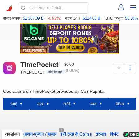
बाज़ार आकार:
$2,287.09 B
(-0.82%)
मात्रा 24H:
$224.86 B
BTC प्रभुत्व:
56.30%
TimePocket
$0.00
(0.00%)
TIMEPOCKET
कोई रैंक नहीं
Operations on TimePocket provided by CoinPaprika
कमाएं
बटुआ
खरीदें
बेचना
विनिमय
0
अवलोकन
आदान-प्रदान
/
बाजार
इसी तरह के Coins
तरलता
विजेट