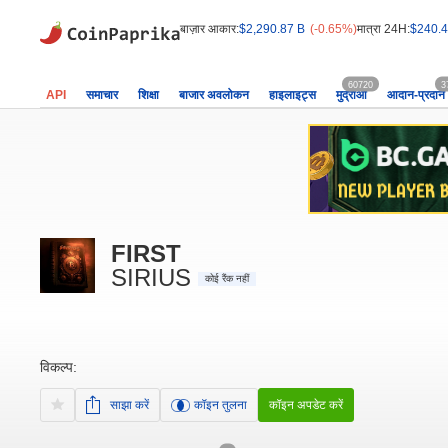
बाज़ार आकार:
$2,290.87 B
(-0.65%)
मात्रा 24H:
$240.4
60720
3
API
समाचार
शिक्षा
बाजार अवलोकन
हाइलाइट्स
मुद्राओं
आदान-प्रदान
FIRST
SIRIUS
कोई रैंक नहीं
विकल्प:
साझा करें
कॉइन तुलना
कॉइन अपडेट करें