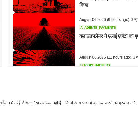
किया
August 06 2026
(9 hours ago)
,
3 न्य
AI AGENTS
PAYMENTS
क्लाउडफ्लेयर ने एआई एजेंटों को
August 06 2026
(11 hours ago)
,
3 न्
BITCOIN
HACKERS
Boltz ने AI हमलावरों के तेज़ी स
August 06 2026
(13 hours ago)
,
3 न्
वर्तमान में कोई शैक्षिक लेख उपलब्ध नहीं है। किसी अन्य भाषा में ब्राउज़ करने का प्रयास करें,
CIRCLE
TOKENIZATION
वॉल स्ट्रीट के सबसे बड़े नाम अब स
August 06 2026
(15 hours ago)
,
3 न्