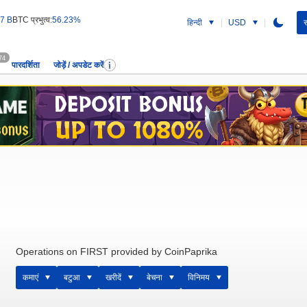
7 B
BTC प्रभुत्व:
56.23%
हिन्दी
USD
स
74
पारदर्शिता
जोड़ें / अपडेट करें
Operations on FIRST provided by CoinPaprika
कमाएं
बटुआ
खरीदें
बेचना
विनिमय