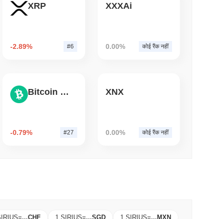
XRP
XXXAi
म पढ़ें
 के निकास के निकट Chainlink को $7.4B का
-2.89%
0.00%
त किया
#6
कोई रैंक नहीं
Bitcoin Cash
XNX
-0.79%
0.00%
#27
कोई रैंक नहीं
SIRIUS
=
...
CHF
1 SIRIUS
=
...
SGD
1 SIRIUS
=
...
MXN