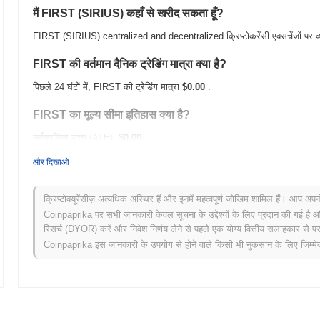
मैं FIRST (SIRIUS) कहाँ से खरीद सकता हूँ?
FIRST (SIRIUS) centralized and decentralized क्रिप्टोकरेंसी एक्सचेंजों पर व्
FIRST की वर्तमान दैनिक ट्रेडिंग मात्रा क्या है?
पिछले 24 घंटों में, FIRST की ट्रेडिंग मात्रा
$0.00
.
FIRST का मूल्य सीमा इतिहास क्या है?
सर्वकालिक उच्च (ATH):
$0.00
सर्वकालिक निम्न (ATL):
$0.00
और दिखाओ
FIRST वर्तमान में अपने ATH से
~0.00%
नीचे कारोबार कर रहा है .
क्रिप्टोक्यूरेंसीज़ अत्यधिक अस्थिर हैं और इनमें महत्वपूर्ण जोखिम शामिल हैं। आप अप
व्यापक क्रिप्टो बाजार की तुलना में FIRST कैसा प्रदर्शन कर रहा है?
Coinpaprika पर सभी जानकारी केवल सूचना के उद्देश्यों के लिए प्रदान की गई है औ
रिसर्च (DYOR) करें और निवेश निर्णय लेने से पहले एक योग्य वित्तीय सलाहकार से परा
पिछले 7 दिनों में, FIRST ने
0.00%
बढ़ा, समग्र क्रिप्टो बाजार जिसने
0.65%
की गिर
Coinpaprika इस जानकारी के उपयोग से होने वाले किसी भी नुकसान के लिए जिम्मेदा
की मूल्य कार्रवाई में मजबूत प्रदर्शन का संकेत देता है।