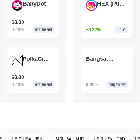
BabyDot
HEX (Pulsechain)
August 05 2026
(1 day ago)
,
3 न्यूनत
BITCOIN
CRYPTO SERVICES
$0.00
BitGo ने LayerZero से $15B
0.00%
+9.37%
कोई रैंक नहीं
Wrapped Bitcoin स्थानांतरि
#151
PolkaCipher
Bangsat 666
$0.00
0.00%
0.00%
कोई रैंक नहीं
कोई रैंक नहीं
P
1 SIRIUS
=
...
JPY
1 SIRIUS
=
...
AUD
1 SIRIUS
=
...
CAD
1 