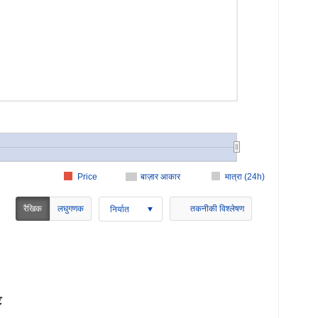
Price
बाज़ार आकार
मात्रा (24h)
रैखिक
लघुगणक
तकनीकी विश्लेषण
निर्यात
ि