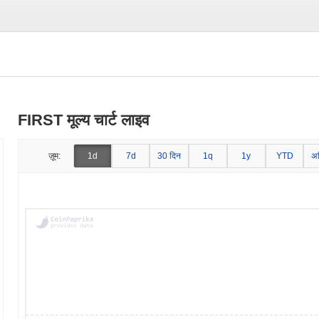
FIRST मूल्य चार्ट लाइव
ज़ूम:
1d
7d
30 दिन
1q
1y
YTD
अ