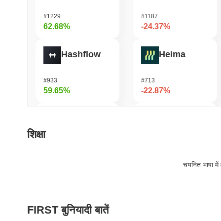
#1229
#1187
62.68%
-24.37%
Hashflow
Heima
#933
#713
59.65%
-22.87%
Orochi Network
DODO
शिक्षा
#325
#670
50.09%
-19.05%
चयनित भाषा में 
SKYAI
Stafi
FIRST बुनियादी बातें
#235
#1840
47.59%
-18.23%