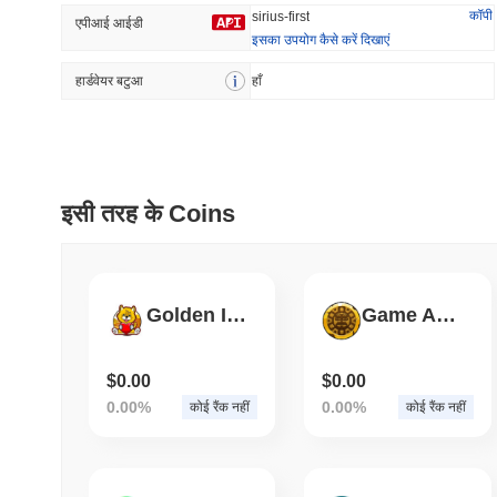
कॉपी
sirius-first
एपीआई आईडी
इसका उपयोग कैसे करें दिखाएं
हार्डवेयर बटुआ
प्रवृत्त
हाँ
हाल ही में जोड़ा
The White Bull
SACOIN
#6323
#7138
इसी तरह के Coins
7.94%
-0.91%
Golden Inu
Game Ace Token
$0.00
$0.00
0.00%
0.00%
कोई रैंक नहीं
कोई रैंक नहीं