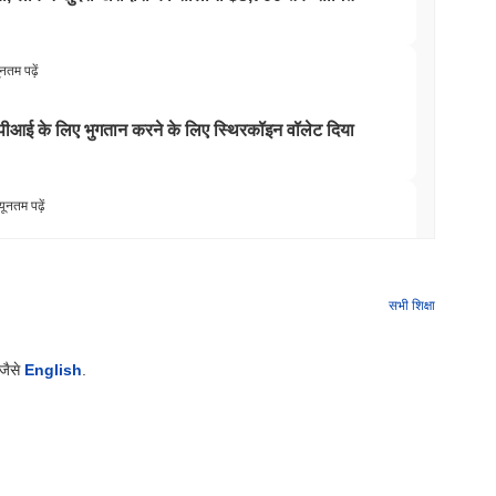
ूनतम पढ़ें
 एपीआई के लिए भुगतान करने के लिए स्थिरकॉइन वॉलेट दिया
यूनतम पढ़ें
े आगे बढ़ने के बाद अपने बिटकॉइन ब्रिज को बंद कर दिया
सभी शिक्षा
यूनतम पढ़ें
 जैसे
English
.
र्कल के आर्क ब्लॉकचेन को सुरक्षित कर रहे हैं
यूनतम पढ़ें