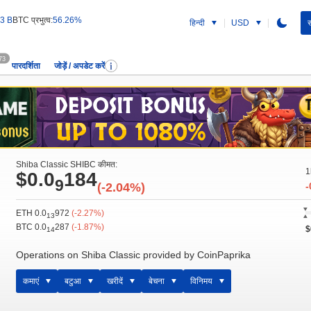
3 B
BTC प्रभुत्व:
56.26%
हिन्दी
USD
स
73
पारदर्शिता
जोड़ें / अपडेट करें
Shiba Classic SHIBC कीमत:
1
$0.0
184
9
(-2.04%)
-
ETH 0.0
972
(-2.27%)
13
BTC 0.0
287
(-1.87%)
$
14
Operations on Shiba Classic provided by CoinPaprika
कमाएं
बटुआ
खरीदें
बेचना
विनिमय