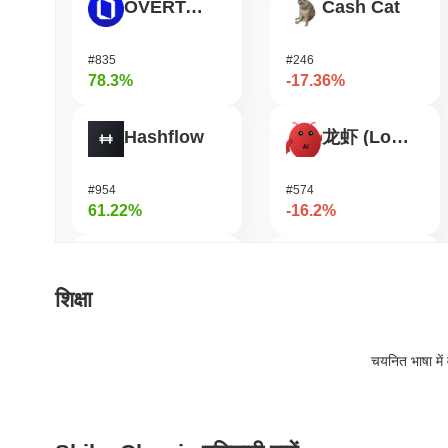
OVERTAKE
Cash Cat
#835
#246
78.3%
-17.36%
Hashflow
龙虾 (Lobster)
#954
#574
61.22%
-16.2%
Orochi Network
Aergo
शिक्षा
#324
#1126
55.38%
-16.17%
चयनित भाषा में 
Cartesi
Manyu