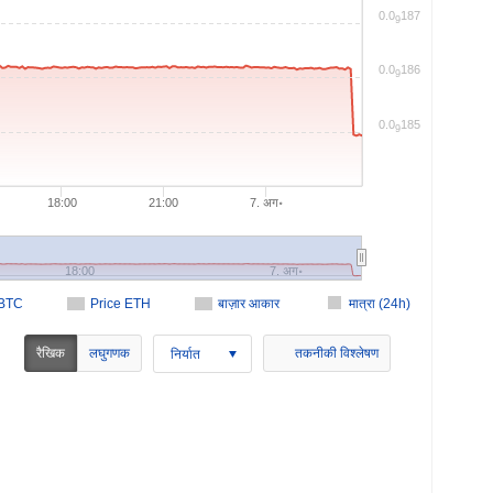
0.0
187
9
0.0
186
9
0.0
185
9
18:00
21:00
7. अग॰
18:00
7. अग॰
 BTC
Price ETH
बाज़ार आकार
मात्रा (24h)
रैखिक
लघुगणक
तकनीकी विश्लेषण
निर्यात