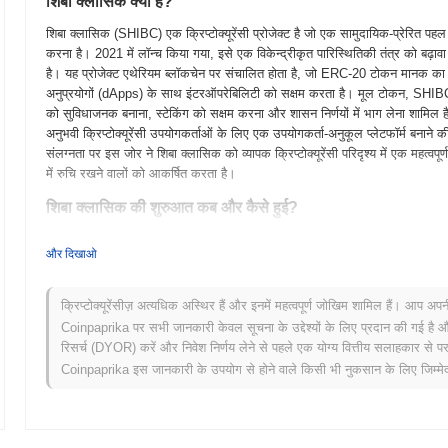
शिबा क्लासिक क्या है?
शिबा क्लासिक (SHIBC) एक क्रिप्टोक्यूरेंसी प्रोजेक्ट है जो एक सामुदायिक-प्रेरित पहल
करना है। 2021 में लॉन्च किया गया, इसे एक विकेन्द्रीकृत पारिस्थितिकी तंत्र को बढ़ा
है। यह प्रोजेक्ट एथेरियम ब्लॉकचेन पर संचालित होता है, जो ERC-20 टोकन मानक का उपयोग
अनुप्रयोगों (dApps) के साथ इंटरऑपरेबिलिटी को सक्षम करता है। मूल टोकन, SHIBC, पार
को सुविधाजनक बनाना, स्टेकिंग को सक्षम करना और शासन निर्णयों में भाग लेना शामिल
अनुभवी क्रिप्टोक्यूरेंसी उपयोगकर्ताओं के लिए एक उपयोगकर्ता-अनुकूल प्लेटफॉर्म बनान
संलग्नता पर इस जोर ने शिबा क्लासिक को व्यापक क्रिप्टोक्यूरेंसी परिदृश्य में एक महत्वपू
में रुचि रखने वालों को आकर्षित करता है।
शिबा क्लासिक की शुरुआत कब और कैसे हुई?
शिबा क्लासिक अगस्त 2021 में शुरू हुआ जब डेवलपर्स की एक टीम ने इसके श्वेत पत्र को
और दिखाओ
प्रोजेक्ट का उद्देश्य सामुदायिक भागीदारी और मीम संस्कृति के चारों ओर एक विकेन्द्रीकृत
पत्र जारी होने के बाद, शिबा क्लासिक ने सितंबर 2021 में अपना टेस्टनेट लॉन्च किया, 
प्रयोग करने की अनुमति मिली। मुख्यनेट बाद में अक्टूबर 2021 में लॉन्च किया गया, जो टो
क्रिप्टोक्यूरेंसीज़ अत्यधिक अस्थिर हैं और इनमें महत्वपूर्ण जोखिम शामिल हैं। आप अप
प्रारंभिक विकास ने एक मजबूत समुदाय बनाने और पारिस्थितिकी तंत्र के भीतर टोकन की 
Coinpaprika पर सभी जानकारी केवल सूचना के उद्देश्यों के लिए प्रदान की गई है औ
वितरण एक निष्पक्ष लॉन्च मॉडल के माध्यम से हुआ, जिसने प्रतिभागियों को प्री-सेल या
रिसर्च (DYOR) करें और निवेश निर्णय लेने से पहले एक योग्य वित्तीय सलाहकार से परा
दी। इस दृष्टिकोण ने शुरुआत से ही सामुदायिक स्वामित्व और संलग्नता की भावना को बढ़
Coinpaprika इस जानकारी के उपयोग से होने वाले किसी भी नुकसान के लिए जिम्मेदा
शिबा क्लासिक के लिए क्या आ रहा है?
आधिकारिक अपडेट के अनुसार, शिबा क्लासिक एक महत्वपूर्ण प्रोटोकॉल अपग्रेड के लिए 
करना है, जो Q1 2024 के लिए लक्षित है। इस अपग्रेड से नेटवर्क के समग्र उपयोगकर्ता