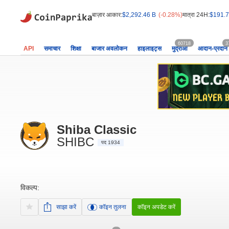
बाज़ार आकार:
$2,292.46 B
(-0.28%)
मात्रा 24H:
$191.7
60718
3
API
समाचार
शिक्षा
बाजार अवलोकन
हाइलाइट्स
मुद्राओं
आदान-प्रदान
Shiba Classic
SHIBC
पद 1934
विकल्प:
साझा करें
कॉइन तुलना
कॉइन अपडेट करें