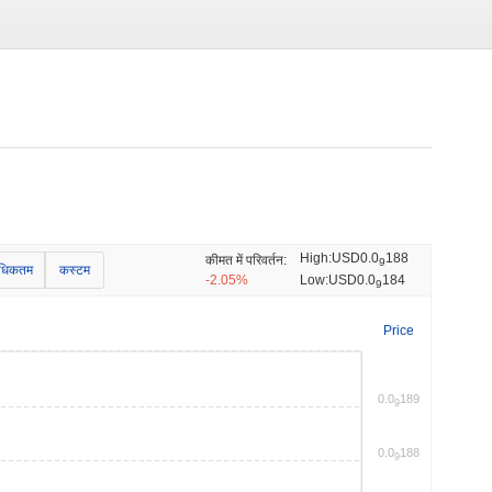
High:
USD0.0
188
कीमत में परिवर्तन:
9
धिकतम
कस्टम
-2.05%
Low:
USD0.0
184
9
Price
0.0
189
9
0.0
188
9