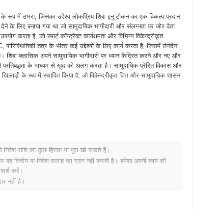
 के रूप में उभरा, जिसका उद्देश्य लोकप्रिय शिबा इनु टोकन का एक विकल्प प्रदान
वा देने के लिए बनाया गया था जो सामुदायिक भागीदारी और संलग्नता पर जोर देता
 करता है, जो स्मार्ट कॉन्ट्रैक्ट कार्यक्षमता और विभिन्न विकेन्द्रीकृत
िस्थितिकी तंत्र के भीतर कई उद्देश्यों के लिए कार्य करता है, जिसमें लेनदेन
 है। शिबा क्लासिक अपने सामुदायिक भागीदारी पर ध्यान केंद्रित करने और नए और
े की प्रतिबद्धता के माध्यम से खुद को अलग करता है। सामुदायिक-प्रेरित विकास और
र्ण खिलाड़ी के रूप में स्थापित किया है, जो विकेन्द्रीकृत वित्त और सामुदायिक शासन
 जारी किया, जिसमें प्रोजेक्ट की दृष्टि और तकनीकी ढांचे का विवरण दिया गया।
 पारिस्थितिकी तंत्र बनाना था, जो इसके पूर्ववर्ती, शिबा इनु के समान था। श्वेत
जिससे डेवलपर्स और प्रारंभिक उपयोगकर्ताओं को प्लेटफॉर्म की सुविधाओं के साथ
कन के आधिकारिक क्रिप्टोक्यूरेंसी बाजार में प्रवेश को चिह्नित करता है।
नी निवेश राशि का कुछ हिस्सा या पूरा खो सकते हैं।
उपयोगिता को बढ़ाने पर ध्यान केंद्रित किया। शिबा क्लासिक का प्रारंभिक
र यह वित्तीय या निवेश सलाह का गठन नहीं करती है। हमेशा अपनी स्वयं की
 प्रारंभिक सिक्का पेशकश की आवश्यकता के बिना टोकन प्राप्त करने की अनुमति
मर्श करें।
ावा दिया, शिबा क्लासिक की वृद्धि और अपनाने की नींव रखी।
र नहीं है।
तैयारी कर रहा है जिसका उद्देश्य लेनदेन की गति को बढ़ाना और शुल्क को कम
 अनुभव और स्केलेबिलिटी में सुधार होने की उम्मीद है। इसके अतिरिक्त, टीम कई