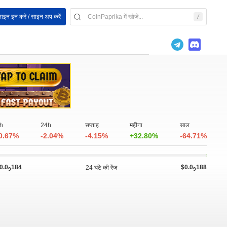
ाइन इन करें / साइन अप करें
h
24h
सप्ताह
महीना
साल
0.67%
-2.04%
-4.15%
+32.80%
-64.71%
0.0
184
$0.0
188
24 घंटे की रेंज
9
9