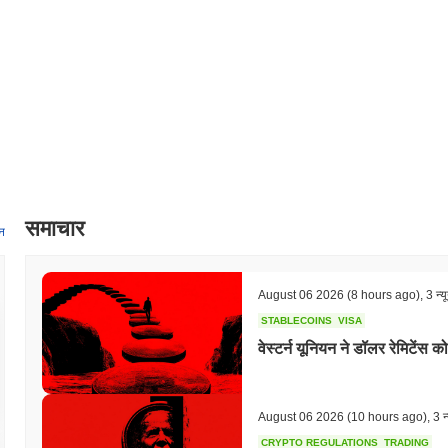
विकेन्द्रीकृत वित्त (DeFi) प्लेटफार्मों के साथ एकीकरण पर काम कर रही है, जिनकी साझे
क्लासिक के पारिस्थितिकी तंत्र का विस्तार करने और क्रिप्टो स्पेस में इसकी उपयोगिता 
प्रोजेक्ट के आधिकारिक चैनलों और रोडमैप अपडेट के माध्यम से ट्रैक किया जाएगा।
शिबा क्लासिक को अलग क्या बनाता है?
शिबा क्लासिक अपने अद्वितीय सामुदायिक-प्रेरित शासन मॉडल के माध्यम से खुद को अलग क
लेने का अधिकार देता है। यह विकेन्द्रीकृत दृष्टिकोण उपयोगकर्ताओं के बीच स्वामित्व औ
है। यह प्रोजेक्ट एक मजबूत लेयर 1 ब्लॉकचेन पर संचालित होता है, जिसे उच्च लेनदेन 
जिससे यह विभिन्न विकेन्द्रीकृत अनुप्रयोगों के लिए उपयुक्त है। शिबा क्लासिक में स्टेकिंग 
योगदान करते हुए पुरस्कार अर्जित करने की अनुमति देती हैं। इसके अतिरिक्त, पारिस्थित
समाचार
साझेदारियों द्वारा समृद्ध किया गया है, जो इसकी उपयोगिता और अपनाने को बढ़ाता है। 
न
अन्य ब्लॉकचेन नेटवर्क के साथ निर्बाध इंटरैक्शन की अनुमति मिलती है। ये तत्व मिलकर शिबा 
योगदान करते हैं, जो निवेशकों और डेवलपर्स दोनों को आकर्षित करते हैं।
August 06 2026
(8 hours ago)
,
3 न्य
आप शिबा क्लासिक के साथ क्या कर सकते हैं?
STABLECOINS
VISA
शिबा क्लासिक अपने पारिस्थितिकी तंत्र के भीतर कई व्यावहारिक उपयोगिताएँ प्रदान 
वेस्टर्न यूनियन ने डॉलर रेमिटेंस क
है, जिससे उपयोगकर्ताओं को मूल्य भेजने और विकेन्द्रीकृत अनुप्रयोगों (dApps) के साथ 
नेटवर्क को सुरक्षित रखने में मदद करता है जबकि संभावित रूप से पुरस्कार अर्जित करता 
प्रोजेक्ट के विकास और भविष्य की दिशा के संबंध में निर्णयों को प्रभावित करने की 
लिए उपकरण प्रदान करता है, जो पारिस्थितिकी तंत्र के भीतर नवाचार को बढ़ावा देता है
August 06 2026
(10 hours ago)
,
3 न्
का उपयोग भुगतान और अन्य कार्यात्मकताओं के लिए किया जा सके। इसके अलावा, उपयोगकर
CRYPTO REGULATIONS
TRADING