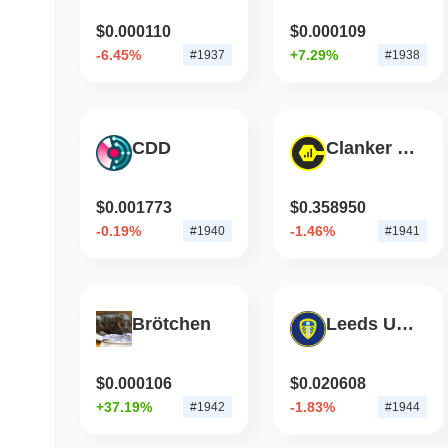
$0.000110
$0.000109
-6.45%
+7.29%
#1937
#1938
CDD
Clanker Index
$0.001773
$0.358950
-0.19%
-1.46%
#1940
#1941
Brötchen
Leeds United FAN TOKEN
$0.000106
$0.020608
+37.19%
-1.83%
#1942
#1944