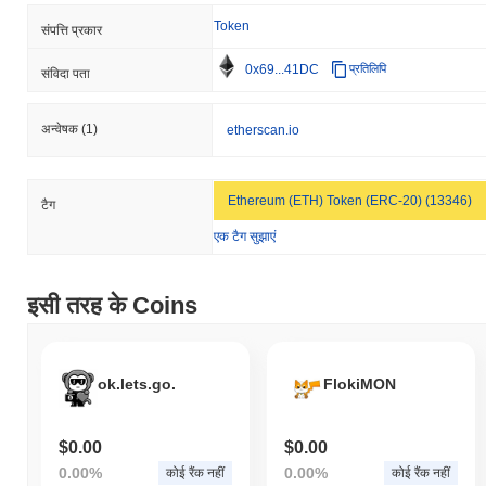
Token
संपत्ति प्रकार
0x69...41DC
प्रतिलिपि
संविदा पता
अन्वेषक
(1)
etherscan.io
Ethereum (ETH) Token (ERC-20) (13346)
टैग
एक टैग सुझाएं
इसी तरह के Coins
ok.lets.go.
FlokiMON
$0.00
$0.00
0.00%
0.00%
कोई रैंक नहीं
कोई रैंक नहीं