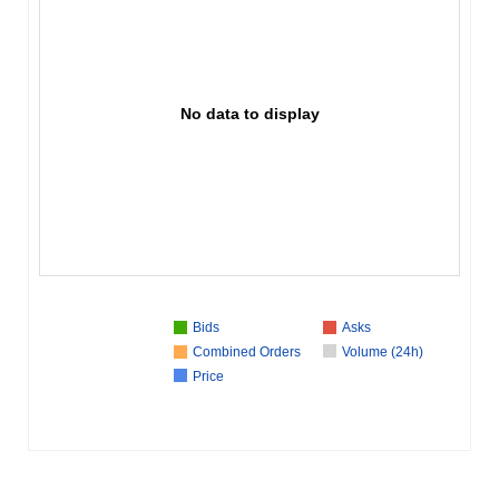
No data to display
Bids
Asks
Combined Orders
Volume (24h)
Price