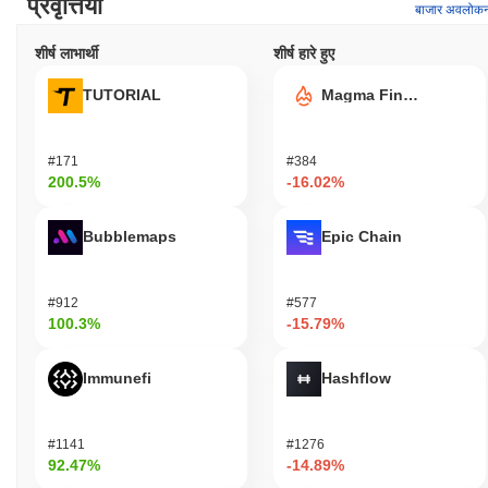
प्रवृत्तियाँ
बाजार अवलोक
जिसे स्टेक का प्रमाण (PoS) कहा जाता है, जहां सत्यापनकर्ताओं को नए ब्लॉक बनाने
के लिए चुना जाता है जो वे कितने टोकन रखते हैं और उन्हें "स्टेक" के रूप में
शीर्ष लाभार्थी
शीर्ष हारे हुए
संपार्श्विक के रूप में रखने के लिए तैयार हैं। यह दृष्टिकोण नेटवर्क सुरक्षा को बढ़ाता है,
ईमानदार भागीदारी को प्रोत्साहित करता है और दुर्भावनापूर्ण हमलों के जोखिम को कम
TUTORIAL
Magma Finance
करता है, जबकि पारंपरिक कार्य के प्रमाण प्रणालियों की तुलना में कुशल ब्लॉकचेन
सुरक्षा और ऊर्जा की बचत भी सुनिश्चित करता है।
क्या SEX6900 ने किसी विवाद या जोखिम का सामना किया है?
#171
#384
200.5%
-16.02%
SEX6900 ने महत्वपूर्ण अस्थिरता का सामना किया है, जिससे यह व्यापारियों के लिए
एक जोखिम भरा निवेश बन गया है क्योंकि कीमतों में तेजी से उतार-चढ़ाव होता है।
Bubblemaps
Epic Chain
परियोजना को विवादों से भी जोड़ा गया है, जिसमें रग पुल और सुरक्षा घटनाओं के
आरोप शामिल हैं, जिन्होंने इसकी दीर्घकालिक स्थिरता के बारे में चिंताएँ उठाई हैं।
इसके अतिरिक्त, इसके ब्रांडिंग और मार्केटिंग के चारों ओर संभावित कानूनी मुद्दे इसके
#912
#577
भविष्य के लिए और भी चुनौतियाँ पेश कर सकते हैं।
100.3%
-15.79%
SEX6900 (SEX) FAQ – मुख्य मेट्रिक्स और बाजार
अंतर्दृष्टि
Immunefi
Hashflow
मैं SEX6900 (SEX) कहाँ से खरीद सकता हूँ?
#1141
#1276
SEX6900 (SEX) centralized and decentralized क्रिप्टोकरेंसी एक्सचेंजों
92.47%
-14.89%
पर व्यापक रूप से उपलब्ध है।