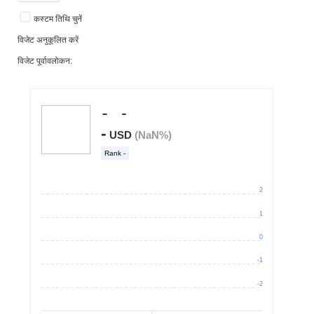
कस्टम तिथि चुनें
विजेट अनुकूलित करें
विजेट पूर्वावलोकन: