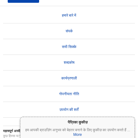
हमारे बारे में
संपर्क
सभी सिक्के
शब्दकोष
कार्यप्रणाली
गोपनीयता नीति
उपयोग की शर्तें
पैप्रिका कुकीज़
हम आपकी ब्राउज़िंग अनुभव को बेहतर बनाने के लिए कुकीज़ का उपयोग करते हैं
...
महत्वपूर्ण अस्वीकरण:
क्रिप्टोकरेंसी अत्यधिक अस्थिर हैं और इनमें महत्वपूर्ण जोखिम शामिल है। आप अपने निवेश का
More
कुछ हिस्सा या पूरा निवेश खो सकते हैं। Coinpaprika पर सभी जानकारी केवल सूचनात्मक उद्देश्यों के लिए प्रदान