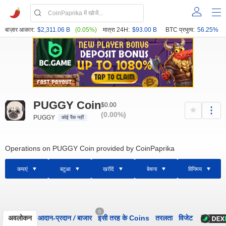
बाज़ार आकार:
$2,311.06 B
(0.05%)
मात्रा 24H:
$93.00 B
BTC प्रभुत्व:
56.25%
PUGGY Coin
$0.00
(0.00%)
PUGGY
कोई रैंक नहीं
Operations on PUGGY Coin provided by CoinPaprika
कमाएं
बटुआ
खरीदें
बेचना
विनिमय
0
अवलोकन
आदान-प्रदान
/
बाजार
इसी तरह के Coins
तरलता
विजेट