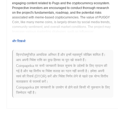
engaging content related to Pugs and the cryptocurrency ecosystem.
Prospective investors are encouraged to conduct thorough research
on the project's fundamentals, roadmap, and the potential risks
associated with meme-based cryptocurrencies. The value of PUGGY
Coin, like many meme coins, is largely driven by social media trends,
community sentiment, and overall market conditions. The project may
leverage various marketing strategies, such as influencer
collaborations, contests, and charity initiatives, to raise awareness and
attract new users. It is crucial for investors to carefully assess their risk
और दिखाओ
tolerance and understand the speculative nature of meme coin
investments before purchasing PUGGY or any comparable asset. The
क्रिप्टोक्यूरेंसीज़ अत्यधिक अस्थिर हैं और इनमें महत्वपूर्ण जोखिम शामिल हैं।
PUGGY Coin is traded on various cryptocurrency exchanges and
आप अपनी निवेश राशि का कुछ हिस्सा या पूरा खो सकते हैं।
decentralized platforms. Its price may experience significant volatility
due to the influence of social media hype and speculative trading. The
Coinpaprika पर सभी जानकारी केवल सूचना के उद्देश्यों के लिए प्रदान की
project's may provide information about the token's distribution, supply,
गई है और यह वित्तीय या निवेश सलाह का गठन नहीं करती है। हमेशा अपनी
and any planned future developments. It is essential for potential
स्वयं की रिसर्च (DYOR) करें और निवेश निर्णय लेने से पहले एक योग्य वित्तीय
investors to review this information thoroughly before making any
सलाहकार से परामर्श करें।
investment decisions. Remember that investing in cryptocurrencies,
Coinpaprika इस जानकारी के उपयोग से होने वाले किसी भी नुकसान के लिए
particularly meme coins, involves substantial risk and can lead to
जिम्मेदार नहीं है।
financial losses. Always conduct your own research and only invest
funds that you can afford to lose. PUGGY Coin positions itself as a fun,
community-centric project within the broader cryptocurrency space.
PUGGY Coin (PUGGY) FAQ – मुख्य मेट्रिक्स और