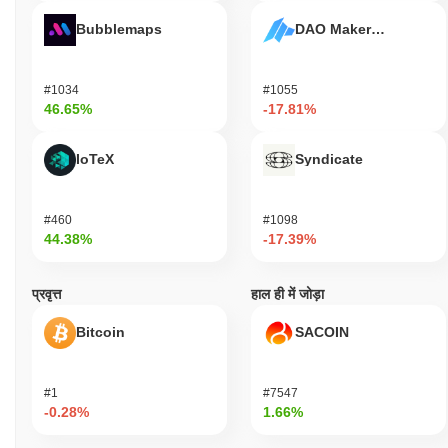
Bubblemaps
DAO Maker Token
#1034
#1055
46.65%
-17.81%
IoTeX
Syndicate
#460
#1098
44.38%
-17.39%
प्रवृत्त
हाल ही में जोड़ा
Bitcoin
SACOIN
#1
#7547
-0.28%
1.66%