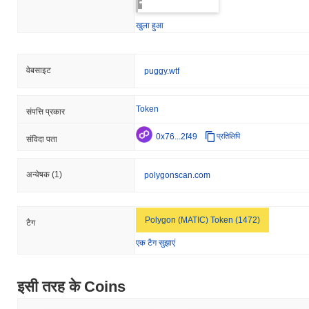
खुला हुआ
वेबसाइट
puggy.wtf
Token
संपत्ति प्रकार
0x76...2f49
प्रतिलिपि
संविदा पता
अन्वेषक
(1)
polygonscan.com
Polygon (MATIC) Token (1472)
टैग
एक टैग सुझाएं
इसी तरह के Coins