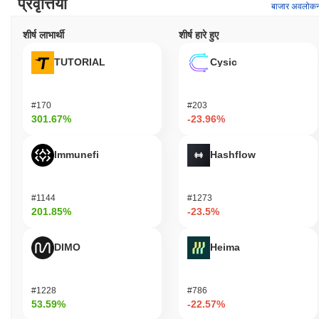
प्रवृत्तियाँ
बाजार अवलोक
शीर्ष लाभार्थी
शीर्ष हारे हुए
TUTORIAL
Cysic
#170
#203
301.67%
-23.96%
Immunefi
Hashflow
#1144
#1273
201.85%
-23.5%
DIMO
Heima
#1228
#786
53.59%
-22.57%