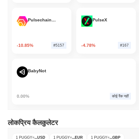
Pulsechain Bridged HEX (Pulsechain)
PulseX
-10.85%
-4.78%
#5157
#167
BabyNot
0.00%
कोई रैंक नहीं
लोकप्रिय कैलकुलेटर
1 PUGGY
=
...
USD
1 PUGGY
=
...
EUR
1 PUGGY
=
...
GBP