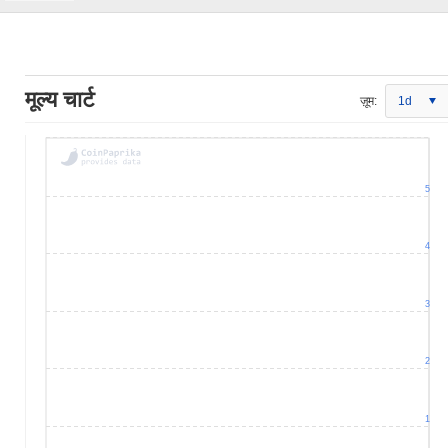
मूल्य चार्ट
ज़ूम:
1d
5
4
3
2
1