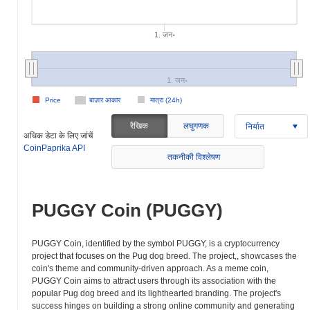
1. जन॰
1. जन॰
Price
बाज़ार आकार
मात्रा (24h)
रैखिक
लघुगणक
निर्यात
अधिक डेटा के लिए जांचें
CoinPaprika API
तकनीकी विश्लेषण
PUGGY Coin (PUGGY)
PUGGY Coin, identified by the symbol PUGGY, is a cryptocurrency
project that focuses on the Pug dog breed. The project,, showcases the
coin's theme and community-driven approach. As a meme coin,
PUGGY Coin aims to attract users through its association with the
popular Pug dog breed and its lighthearted branding. The project's
success hinges on building a strong online community and generating