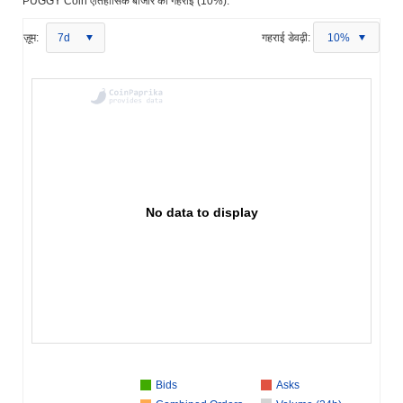
PUGGY Coin ऐतिहासिक बाजार की गहराई (10%):
ज़ूम:
7d
गहराई डेवढ़ी:
10%
No data to display
Bids
Asks