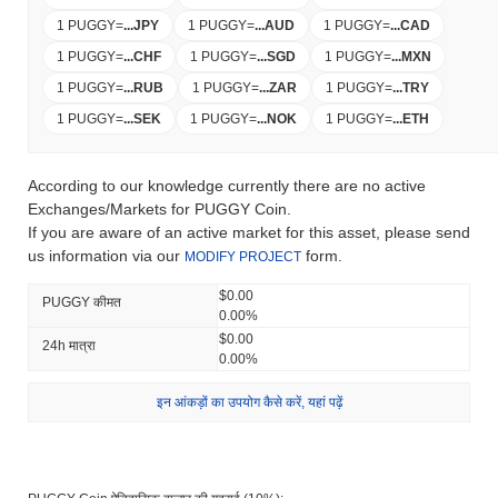
1 PUGGY
=
...
JPY
1 PUGGY
=
...
AUD
1 PUGGY
=
...
CAD
1 PUGGY
=
...
CHF
1 PUGGY
=
...
SGD
1 PUGGY
=
...
MXN
1 PUGGY
=
...
RUB
1 PUGGY
=
...
ZAR
1 PUGGY
=
...
TRY
1 PUGGY
=
...
SEK
1 PUGGY
=
...
NOK
1 PUGGY
=
...
ETH
According to our knowledge currently there are no active
Exchanges/Markets for PUGGY Coin.
If you are aware of an active market for this asset, please send
us information via our
form.
MODIFY PROJECT
$0.00
PUGGY कीमत
0.00%
$0.00
24h मात्रा
0.00%
इन आंकड़ों का उपयोग कैसे करें, यहां पढ़ें