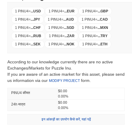
1 PINU4
=
...
USD
1 PINU4
=
...
EUR
1 PINU4
=
...
GBP
1 PINU4
=
...
JPY
1 PINU4
=
...
AUD
1 PINU4
=
...
CAD
1 PINU4
=
...
CHF
1 PINU4
=
...
SGD
1 PINU4
=
...
MXN
1 PINU4
=
...
RUB
1 PINU4
=
...
ZAR
1 PINU4
=
...
TRY
1 PINU4
=
...
SEK
1 PINU4
=
...
NOK
1 PINU4
=
...
ETH
According to our knowledge currently there are no active
Exchanges/Markets for Puzzle Inu.
If you are aware of an active market for this asset, please send
us information via our
form.
MODIFY PROJECT
$0.00
PINU4 कीमत
0.00%
$0.00
24h मात्रा
0.00%
इन आंकड़ों का उपयोग कैसे करें, यहां पढ़ें