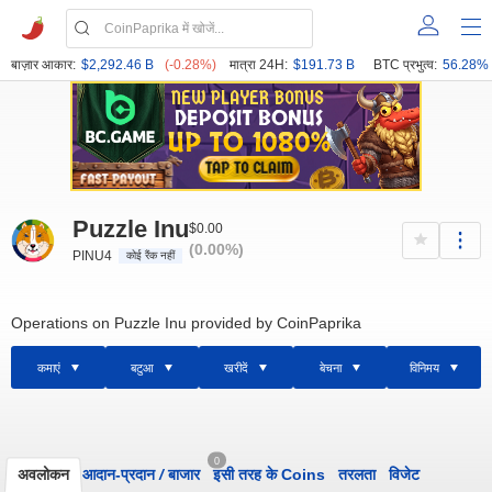
बाज़ार आकार:
$2,292.46 B
(-0.28%)
मात्रा 24H:
$191.73 B
BTC प्रभुत्व:
56.28%
Puzzle Inu
$0.00
(0.00%)
PINU4
कोई रैंक नहीं
Operations on Puzzle Inu provided by CoinPaprika
कमाएं
बटुआ
खरीदें
बेचना
विनिमय
0
अवलोकन
आदान-प्रदान
/
बाजार
इसी तरह के Coins
तरलता
विजेट