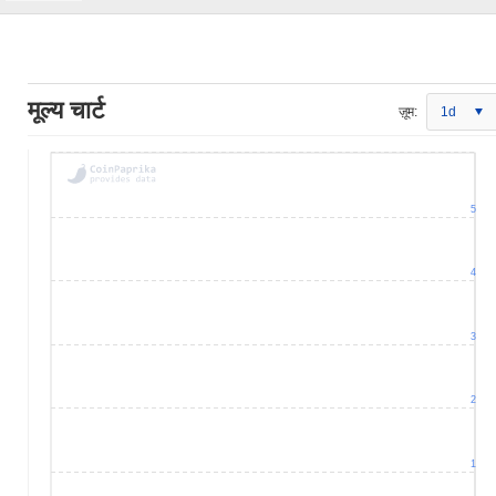
मूल्य चार्ट
ज़ूम:
1d
5
4
3
2
1