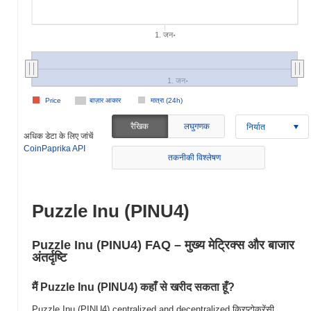
1. जन॰
1. जन॰
Price
बाज़ार आकार
मात्रा (24h)
रैखिक
लघुगणक
निर्यात
अधिक डेटा के लिए जांचें
CoinPaprika API
तकनीकी विश्लेषण
Puzzle Inu (PINU4)
Puzzle Inu (PINU4) FAQ – मुख्य मेट्रिक्स और बाजार
अंतर्दृष्टि
मैं Puzzle Inu (PINU4) कहाँ से खरीद सकता हूँ?
Puzzle Inu (PINU4) centralized and decentralized क्रिप्टोकरेंसी