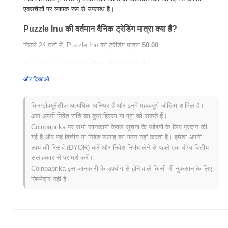
एक्सचेंजों पर व्यापक रूप से उपलब्ध है।
Puzzle Inu की वर्तमान दैनिक ट्रेडिंग मात्रा क्या है?
पिछले 24 घंटों में, Puzzle Inu की ट्रेडिंग मात्रा
$0.00
.
Puzzle Inu का मूल्य सीमा इतिहास क्या है?
और दिखाओ
सर्वकालिक उच्च (ATH):
$0.0
301
8
सर्वकालिक निम्न (ATL):
$0.00
क्रिप्टोक्यूरेंसीज़ अत्यधिक अस्थिर हैं और इनमें महत्वपूर्ण जोखिम शामिल हैं।
Puzzle Inu वर्तमान में अपने ATH से
~3.66%
नीचे कारोबार कर रहा है .
आप अपनी निवेश राशि का कुछ हिस्सा या पूरा खो सकते हैं।
Coinpaprika पर सभी जानकारी केवल सूचना के उद्देश्यों के लिए प्रदान की
व्यापक क्रिप्टो बाजार की तुलना में Puzzle Inu कैसा प्रदर्शन कर
गई है और यह वित्तीय या निवेश सलाह का गठन नहीं करती है। हमेशा अपनी
रहा है?
स्वयं की रिसर्च (DYOR) करें और निवेश निर्णय लेने से पहले एक योग्य वित्तीय
सलाहकार से परामर्श करें।
पिछले 7 दिनों में, Puzzle Inu ने
0.00%
बढ़ा, समग्र क्रिप्टो बाजार जिसने
0.28%
Coinpaprika इस जानकारी के उपयोग से होने वाले किसी भी नुकसान के लिए
की गिरावट दर्ज की से बेहतर प्रदर्शन किया। यह व्यापक बाजार गति के
सापेक्ष PINU4 की मूल्य कार्रवाई में मजबूत प्रदर्शन का संकेत देता है।
जिम्मेदार नहीं है।