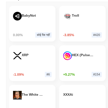
BabyNot
Troll
0.00%
-3.85%
कोई रैंक नहीं
#420
XRP
HEX (Pulsechain)
-1.09%
+5.27%
#6
#154
The White Bull
XXXAi