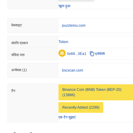
खुला हुआ
वेबसाइट
puzzleinu.com
Token
संपत्ति प्रकार
0x66...3Ea1
प्रतिलिपि
संविदा पता
अन्वेषक
(1)
bscscan.com
Binance Coin (BNB) Token (BEP-20)
टैग
(13886)
Recently Added (2298)
एक टैग सुझाएं