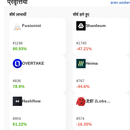
प्रवृत्तियाँ
बाजार अवलोक
शीर्ष लाभार्थी
शीर्ष हारे हुए
Fusionist
Shardeum
#1198
#1740
80.93%
-47.21%
OVERTAKE
Heima
#836
#767
78.9%
-44.6%
Hashflow
龙虾 (Lobster)
#954
#574
61.22%
-16.35%