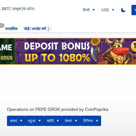
1 B
BTC प्रभुत्व:
56.40%
हिन्दी
USD
स
73
पारदर्शिता
जोड़ें / अपडेट करें
Operations on PEPE GROK provided by CoinPaprika
कमाएं
बटुआ
खरीदें
बेचना
विनिमय