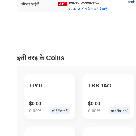
कॉपी
pepegrok-pepe-grok
एपीआई आईडी
इसका उपयोग कैसे करें दिखाएं
प्रवृत्त
हाल ही में जोड़ा
HEX (Pulsechain)
SACOIN
#149
#9778
6.88%
0.89%
इसी तरह के Coins
TPOL
TBBDAO
$0.00
$0.00
0.00%
0.00%
कोई रैंक नहीं
कोई रैंक नहीं