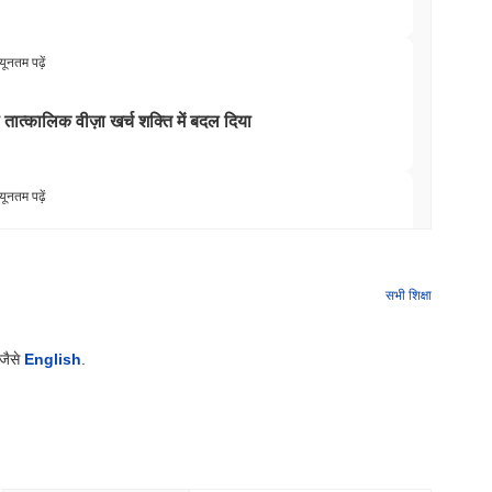
यूनतम पढ़ें
ो तात्कालिक वीज़ा खर्च शक्ति में बदल दिया
यूनतम पढ़ें
 किया, लेकिन खुदरा खरीदारों को सालाना $3,700 तक सीमित
सभी शिक्षा
यूनतम पढ़ें
 जैसे
English
.
 एपीआई के लिए भुगतान करने के लिए स्थिरकॉइन वॉलेट दिया
यूनतम पढ़ें