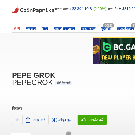
बाज़ार आकार:
$2,304.10 B
(0.10%)
मात्रा 24H:
$310.5
60722
3
API
समाचार
शिक्षा
बाजार अवलोकन
हाइलाइट्स
मुद्राओं
आदान-प्रदान
PEPE GROK
PEPEGROK
कोई रैंक नहीं
विकल्प:
साझा करें
कॉइन तुलना
कॉइन अपडेट करें
0