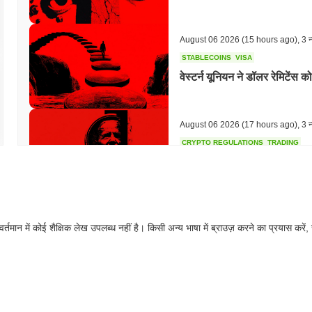
August 06 2026
(15 hours ago)
,
3 न्
STABLECOINS
VISA
वेस्टर्न यूनियन ने डॉलर रेमिटेंस क
August 06 2026
(17 hours ago)
,
3 न्
CRYPTO REGULATIONS
TRADING
रूस ने क्रिप्टो ट्रेडिंग को वैध
किया
August 06 2026
(19 hours ago)
,
3 न्
वर्तमान में कोई शैक्षिक लेख उपलब्ध नहीं है। किसी अन्य भाषा में ब्राउज़ करने का प्रयास करें,
AI AGENTS
PAYMENTS
क्लाउडफ्लेयर ने एआई एजेंटों को
August 06 2026
(21 hours ago)
,
3 न्