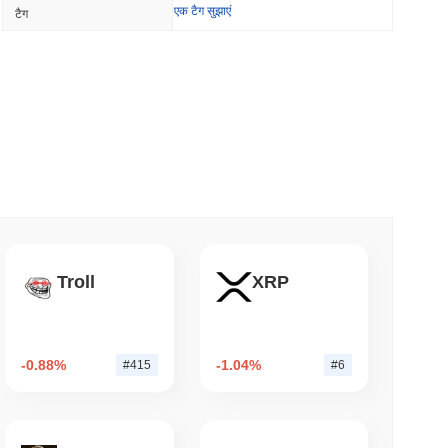
एक टैग सुझाएं
टैग
े आगे बढ़ने के बाद अपने बिटकॉइन ब्रिज को बंद कर दिया
यूनतम पढ़ें
र्कल के आर्क ब्लॉकचेन को सुरक्षित कर रहे हैं
म पढ़ें
NS
S अधिनियम के नियम 2027 तक खिसकने के साथ स्थिरकॉइन
Troll
XRP
म पढ़ें
-0.88%
-1.04%
#415
#6
ो को बिना उसकी सुरक्षा से बाहर निकले स्टेक करें