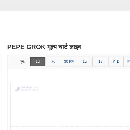
PEPE GROK मूल्य चार्ट लाइव
ज़ूम:
1d
7d
30 दिन
1q
1y
YTD
अ