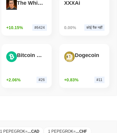
The White Bull
XXXAi
म पढ़ें
ारों को जलाने की योजना बना रहे हैं ताकि स्टेकिंग को 50% पर
+10.15%
0.00%
#6424
कोई रैंक नहीं
Bitcoin Cash
Dogecoin
+2.06%
+0.83%
#26
#11
1 PEPEGROK
=
...
CAD
1 PEPEGROK
=
...
CHF