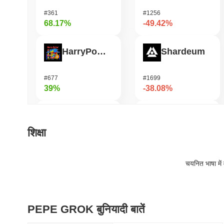
#361
#1256
68.17%
-49.42%
HarryPotterObamaSonic10Inu (ETH)
Shardeum
#677
#1699
39%
-38.08%
ETHGas
Heima
शिक्षा
#374
#658
38.49%
-29.33%
चयनित भाषा में 
Orochi Network
Synapse
PEPE GROK बुनियादी बातें
#315
#542
30.94%
-21.32%