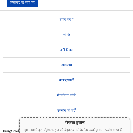
क्लिपबोर्ड पर कॉपी करें
हमारे बारे में
संपर्क
सभी सिक्के
शब्दकोष
कार्यप्रणाली
गोपनीयता नीति
उपयोग की शर्तें
पैप्रिका कुकीज़
हम आपकी ब्राउज़िंग अनुभव को बेहतर बनाने के लिए कुकीज़ का उपयोग करते हैं
...
महत्वपूर्ण अस्वीकरण:
क्रिप्टोकरेंसी अत्यधिक अस्थिर हैं और इनमें महत्वपूर्ण जोखिम शामिल है। आप अपने निवेश का