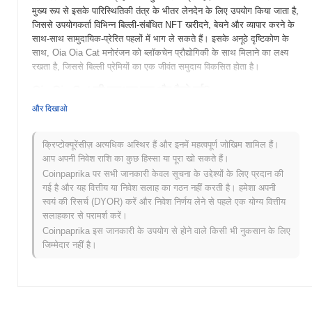
मुख्य रूप से इसके पारिस्थितिकी तंत्र के भीतर लेनदेन के लिए उपयोग किया जाता है,
जिससे उपयोगकर्ता विभिन्न बिल्ली-संबंधित NFT खरीदने, बेचने और व्यापार करने के
साथ-साथ सामुदायिक-प्रेरित पहलों में भाग ले सकते हैं। इसके अनूठे दृष्टिकोण के
साथ, Oia Oia Cat मनोरंजन को ब्लॉकचेन प्रौद्योगिकी के साथ मिलाने का लक्ष्य
रखता है, जिससे बिल्ली प्रेमियों का एक जीवंत समुदाय विकसित होता है।
Oia Oia Cat की शुरुआत कब और कैसे हुई?
और दिखाओ
Oia Oia Cat (OIACAT) 2021 में लॉन्च किया गया, जिसे एक डेवलपर्स की टीम
ने बनाया था जो क्रिप्टोक्यूरेंसी क्षेत्र में एक सामुदायिक-प्रेरित प्रोजेक्ट बनाने पर
केंद्रित थी। इस प्रोजेक्ट ने अपने अनूठे ब्रांडिंग और सामुदायिक जुड़ाव पहलों के
क्रिप्टोक्यूरेंसीज़ अत्यधिक अस्थिर हैं और इनमें महत्वपूर्ण जोखिम शामिल हैं।
माध्यम से प्रारंभिक गति प्राप्त की। OIA Cat को प्रारंभ में कई विकेंद्रीकृत
आप अपनी निवेश राशि का कुछ हिस्सा या पूरा खो सकते हैं।
एक्सचेंजों पर सूचीबद्ध किया गया, जिसने इसकी बढ़ती लोकप्रियता और उपयोगकर्ता
Coinpaprika पर सभी जानकारी केवल सूचना के उद्देश्यों के लिए प्रदान की
आधार में योगदान दिया। टीम ने पारदर्शिता और सामुदायिक भागीदारी को इसके
गई है और यह वित्तीय या निवेश सलाह का गठन नहीं करती है। हमेशा अपनी
विकास रणनीति के मुख्य स्तंभों के रूप में जोर दिया, जिससे इसके धारकों के लिए एक
स्वयं की रिसर्च (DYOR) करें और निवेश निर्णय लेने से पहले एक योग्य वित्तीय
सहायक पारिस्थितिकी तंत्र को बढ़ावा देने का लक्ष्य रखा।
सलाहकार से परामर्श करें।
Coinpaprika इस जानकारी के उपयोग से होने वाले किसी भी नुकसान के लिए
Oia Oia Cat के लिए आगे क्या है?
जिम्मेदार नहीं है।
Oia Oia Cat (OIACAT) अपने आगामी रोडमैप अपडेट के साथ महत्वपूर्ण विकास
के लिए तैयार है, जिसमें एक विकेंद्रीकृत मार्केटप्लेस और सामुदायिक जुड़ाव बढ़ाने के
लिए उन्नत स्टेकिंग सुविधाओं का लॉन्च शामिल है। भविष्य की योजनाएं NFT क्षेत्र में
साझेदारियों का विस्तार करने पर भी केंद्रित हैं, जिससे उपयोगकर्ता OIA Cat टोकन
का उपयोग विशेष डिजिटल संपत्तियों के लिए कर सकें। समुदाय इन लक्ष्यों की दिशा में