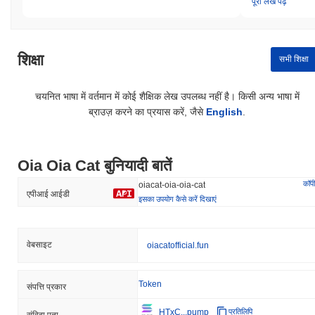
पूरा लेख पढ़ें
शिक्षा
सभी शिक्षा
चयनित भाषा में वर्तमान में कोई शैक्षिक लेख उपलब्ध नहीं है। किसी अन्य भाषा में
ब्राउज़ करने का प्रयास करें, जैसे
English
.
Oia Oia Cat बुनियादी बातें
कॉपी
oiacat-oia-oia-cat
एपीआई आईडी
इसका उपयोग कैसे करें दिखाएं
वेबसाइट
oiacatofficial.fun
Token
संपत्ति प्रकार
HTxC...pump
प्रतिलिपि
संविदा पता