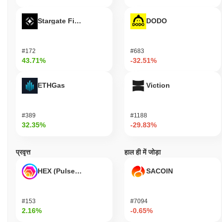
पिछले 24 घंटों में, Oia Oia Cat की ट्रेडिंग मात्रा
$0.00
.
Stargate Finance
DODO
Oia Oia Cat का मूल्य सीमा इतिहास क्या है?
सर्वकालिक उच्च (ATH):
$0.00003396
#172
#683
सर्वकालिक निम्न (ATL):
$0.00
43.71%
-32.51%
Oia Oia Cat वर्तमान में अपने ATH से
~89.77%
नीचे कारोबार कर रहा है .
ETHGas
Viction
व्यापक क्रिप्टो बाजार की तुलना में Oia Oia Cat कैसा प्रदर्शन कर
रहा है?
#389
#1188
पिछले 7 दिनों में, Oia Oia Cat ने
0.00%
बढ़ा, समग्र क्रिप्टो बाजार जिसने
32.35%
-29.83%
0.78%
की गिरावट दर्ज की से बेहतर प्रदर्शन किया। यह व्यापक बाजार गति के
सापेक्ष OIACAT की मूल्य कार्रवाई में मजबूत प्रदर्शन का संकेत देता है।
प्रवृत्त
हाल ही में जोड़ा
HEX (Pulsechain)
SACOIN
#153
#7094
2.16%
-0.65%