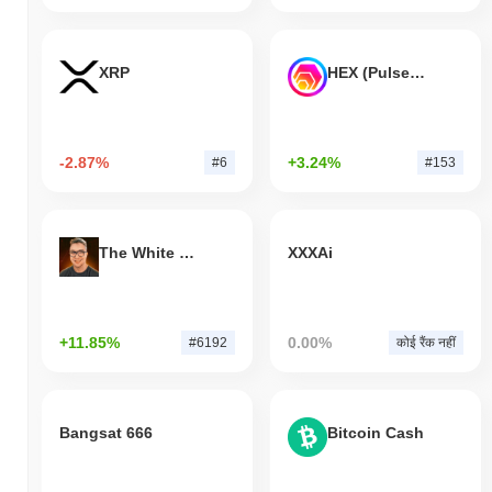
XRP
HEX (Pulsechain)
-2.87%
+3.24%
#6
#153
The White Bull
XXXAi
+11.85%
0.00%
#6192
कोई रैंक नहीं
Bangsat 666
Bitcoin Cash