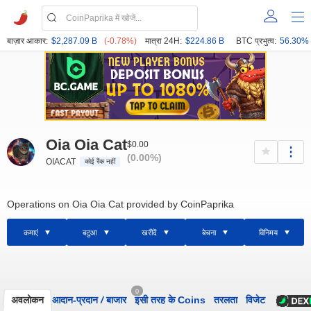
बाज़ार आकार:
$2,287.09 B
(-0.78%)
मात्रा 24H:
$224.86 B
BTC प्रभुत्व:
56.30%
Oia Oia Cat
$0.00
(0.00%)
OIACAT
कोई रैंक नहीं
Operations on Oia Oia Cat provided by CoinPaprika
कमाएं
बटुआ
खरीदें
बेचना
विनिमय
0
अवलोकन
आदान-प्रदान
/
बाजार
इसी तरह के Coins
तरलता
विजेट