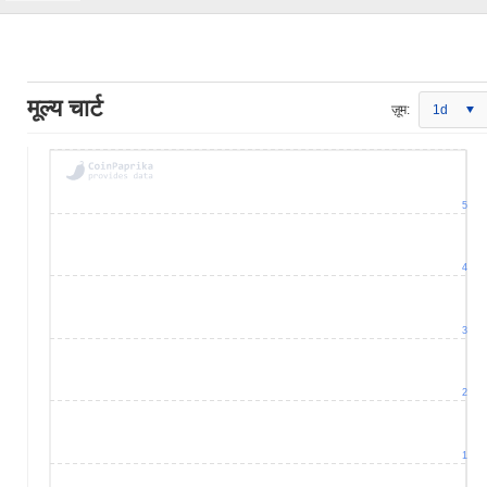
मूल्य चार्ट
ज़ूम:
1d
5
4
3
2
1