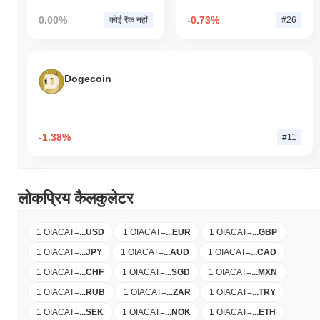
0.00%
-0.73%
कोई रैंक नहीं
#26
Dogecoin
-1.38%
#11
लोकप्रिय कैलकुलेटर
1 OIACAT
=
...
USD
1 OIACAT
=
...
EUR
1 OIACAT
=
...
GBP
1 OIACAT
=
...
JPY
1 OIACAT
=
...
AUD
1 OIACAT
=
...
CAD
1 OIACAT
=
...
CHF
1 OIACAT
=
...
SGD
1 OIACAT
=
...
MXN
1 OIACAT
=
...
RUB
1 OIACAT
=
...
ZAR
1 OIACAT
=
...
TRY
1 OIACAT
=
...
SEK
1 OIACAT
=
...
NOK
1 OIACAT
=
...
ETH