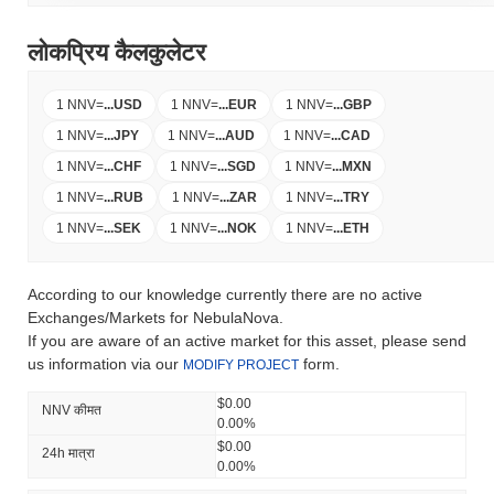
लोकप्रिय कैलकुलेटर
1 NNV
=
...
USD
1 NNV
=
...
EUR
1 NNV
=
...
GBP
1 NNV
=
...
JPY
1 NNV
=
...
AUD
1 NNV
=
...
CAD
1 NNV
=
...
CHF
1 NNV
=
...
SGD
1 NNV
=
...
MXN
1 NNV
=
...
RUB
1 NNV
=
...
ZAR
1 NNV
=
...
TRY
1 NNV
=
...
SEK
1 NNV
=
...
NOK
1 NNV
=
...
ETH
According to our knowledge currently there are no active
Exchanges/Markets for NebulaNova.
If you are aware of an active market for this asset, please send
us information via our
form.
MODIFY PROJECT
$0.00
NNV कीमत
0.00%
$0.00
24h मात्रा
0.00%