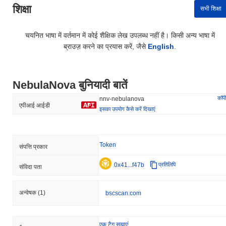
शिक्षा
सभी शिक्षा
चयनित भाषा में वर्तमान में कोई शैक्षिक लेख उपलब्ध नहीं है। किसी अन्य भाषा में
ब्राउज़ करने का प्रयास करें, जैसे
English
.
NebulaNova बुनियादी बातें
कॉपी
nnv-nebulanova
एपीआई आईडी
इसका उपयोग कैसे करें दिखाएं
Token
संपत्ति प्रकार
0x41...f47b
प्रतिलिपि
संविदा पता
अन्वेषक
(1)
bscscan.com
एक टैग सुझाएं