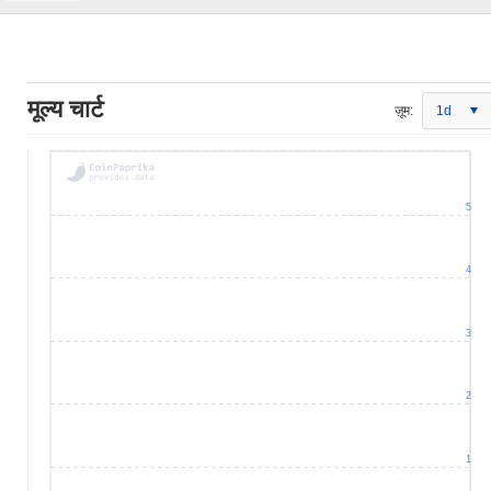
मूल्य चार्ट
ज़ूम:
1d
5
4
3
2
1