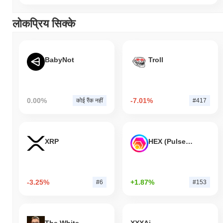
लोकप्रिय सिक्के
BabyNot
Troll
0.00%
-7.01%
कोई रैंक नहीं
#417
XRP
HEX (Pulsechain)
-3.25%
+1.87%
#6
#153