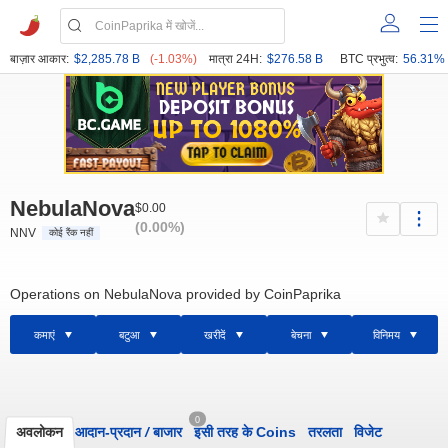
बाज़ार आकार:
$2,285.78 B
(-1.03%)
मात्रा 24H:
$276.58 B
BTC प्रभुत्व:
56.31%
NebulaNova
$0.00
(0.00%)
NNV
कोई रैंक नहीं
Operations on NebulaNova provided by CoinPaprika
कमाएं
बटुआ
खरीदें
बेचना
विनिमय
0
अवलोकन
आदान-प्रदान
/
बाजार
इसी तरह के Coins
तरलता
विजेट