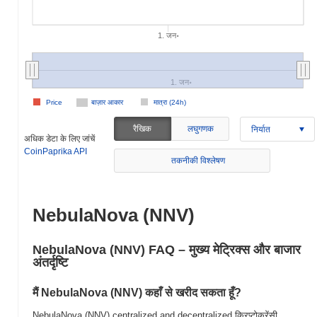
1. जन॰
1. जन॰
Price
बाज़ार आकार
मात्रा (24h)
रैखिक
लघुगणक
निर्यात
अधिक डेटा के लिए जांचें
CoinPaprika API
तकनीकी विश्लेषण
NebulaNova (NNV)
NebulaNova (NNV) FAQ – मुख्य मेट्रिक्स और बाजार
अंतर्दृष्टि
मैं NebulaNova (NNV) कहाँ से खरीद सकता हूँ?
NebulaNova (NNV) centralized and decentralized क्रिप्टोकरेंसी