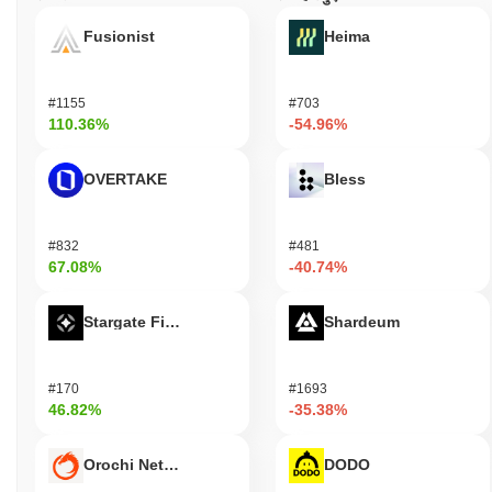
Fusionist
Heima
#1155
#703
110.36%
-54.96%
OVERTAKE
Bless
#832
#481
67.08%
-40.74%
Stargate Finance
Shardeum
#170
#1693
46.82%
-35.38%
Orochi Network
DODO