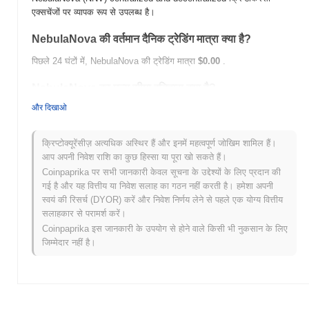
एक्सचेंजों पर व्यापक रूप से उपलब्ध है।
NebulaNova की वर्तमान दैनिक ट्रेडिंग मात्रा क्या है?
पिछले 24 घंटों में, NebulaNova की ट्रेडिंग मात्रा
$0.00
.
NebulaNova का मूल्य सीमा इतिहास क्या है?
और दिखाओ
सर्वकालिक उच्च (ATH):
$0.887406
सर्वकालिक निम्न (ATL):
$0.00
क्रिप्टोक्यूरेंसीज़ अत्यधिक अस्थिर हैं और इनमें महत्वपूर्ण जोखिम शामिल हैं।
NebulaNova वर्तमान में अपने ATH से
~0.03%
नीचे कारोबार कर रहा है .
आप अपनी निवेश राशि का कुछ हिस्सा या पूरा खो सकते हैं।
Coinpaprika पर सभी जानकारी केवल सूचना के उद्देश्यों के लिए प्रदान की
व्यापक क्रिप्टो बाजार की तुलना में NebulaNova कैसा प्रदर्शन
गई है और यह वित्तीय या निवेश सलाह का गठन नहीं करती है। हमेशा अपनी
कर रहा है?
स्वयं की रिसर्च (DYOR) करें और निवेश निर्णय लेने से पहले एक योग्य वित्तीय
पिछले 7 दिनों में, NebulaNova ने
0.00%
बढ़ा, समग्र क्रिप्टो बाजार जिसने
सलाहकार से परामर्श करें।
1.03%
की गिरावट दर्ज की से बेहतर प्रदर्शन किया। यह व्यापक बाजार गति के
Coinpaprika इस जानकारी के उपयोग से होने वाले किसी भी नुकसान के लिए
सापेक्ष NNV की मूल्य कार्रवाई में मजबूत प्रदर्शन का संकेत देता है।
जिम्मेदार नहीं है।