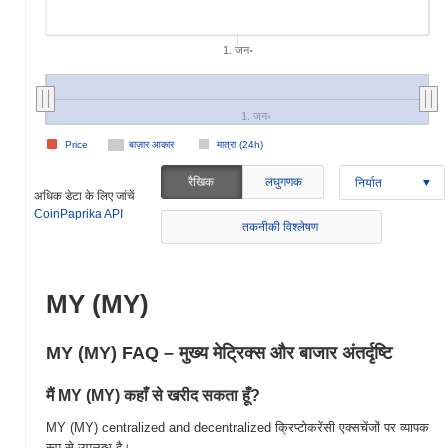
1. जन॰
1. जन॰
Price
बाज़ार आकार
मात्रा (24h)
रैखिक
लघुगणक
निर्यात
अधिक डेटा के लिए जांचें
CoinPaprika API
तकनीकी विश्लेषण
MY (MY)
MY (MY) FAQ – मुख्य मेट्रिक्स और बाजार अंतर्दृष्टि
मैं MY (MY) कहाँ से खरीद सकता हूँ?
MY (MY) centralized and decentralized क्रिप्टोकरेंसी एक्सचेंजों पर व्यापक
रूप से उपलब्ध है।