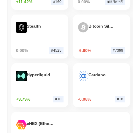
+11.42%
0.00%
#160
कोई रैंक नहीं
Stealth
Bitcoin Silver
0.00%
-6.80%
#4525
#7399
Hyperliquid
Cardano
+3.79%
-0.08%
#10
#18
eHEX (Ethereum)