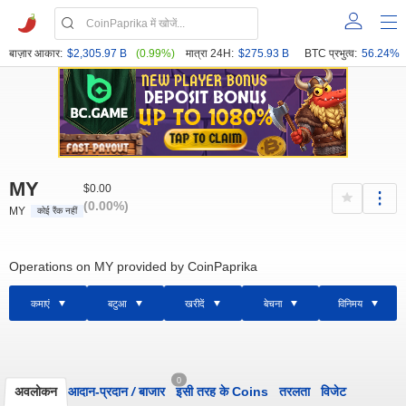
बाज़ार आकार:
$2,305.97 B
(0.99%)
मात्रा 24H:
$275.93 B
BTC प्रभुत्व:
56.24%
MY
$0.00
(0.00%)
MY
कोई रैंक नहीं
Operations on MY provided by CoinPaprika
कमाएं
बटुआ
खरीदें
बेचना
विनिमय
0
अवलोकन
आदान-प्रदान
/
बाजार
इसी तरह के Coins
तरलता
विजेट