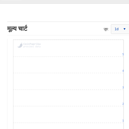
मूल्य चार्ट
ज़ूम:
1d
5
4
3
2
1