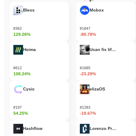
Bless
Mobox
#362
#1847
129.26%
-80.78%
Heima
Ucan fix life in1day
#612
#1685
108.24%
-23.29%
Cysic
elizaOS
#197
#1283
54.25%
-19.67%
Hashflow
Lorenzo Protocol