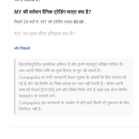
MY की वर्तमान दैनिक ट्रेडिंग मात्रा क्या है?
पिछले 24 घंटों में, MY की ट्रेडिंग मात्रा
$0.00
.
MY का मूल्य सीमा इतिहास क्या है?
सर्वकालिक उच्च (ATH):
$0.00001825
और दिखाओ
सर्वकालिक निम्न (ATL):
$0.00
MY वर्तमान में अपने ATH से
~0.09%
नीचे कारोबार कर रहा है .
क्रिप्टोक्यूरेंसीज़ अत्यधिक अस्थिर हैं और इनमें महत्वपूर्ण जोखिम शामिल हैं।
आप अपनी निवेश राशि का कुछ हिस्सा या पूरा खो सकते हैं।
व्यापक क्रिप्टो बाजार की तुलना में MY कैसा प्रदर्शन कर रहा है?
Coinpaprika पर सभी जानकारी केवल सूचना के उद्देश्यों के लिए प्रदान की
गई है और यह वित्तीय या निवेश सलाह का गठन नहीं करती है। हमेशा अपनी
पिछले 7 दिनों में, MY ने
0.00%
बढ़ा, समग्र क्रिप्टो बाजार जिसने
0.99%
की
स्वयं की रिसर्च (DYOR) करें और निवेश निर्णय लेने से पहले एक योग्य वित्तीय
वृद्धि दर्ज की से कम प्रदर्शन किया। यह व्यापक बाजार गति के सापेक्ष MY की मूल्य
सलाहकार से परामर्श करें।
कार्रवाई में अस्थायी पिछड़ापन का संकेत देता है।
Coinpaprika इस जानकारी के उपयोग से होने वाले किसी भी नुकसान के लिए
जिम्मेदार नहीं है।