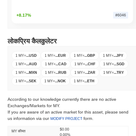
+8.17%
#6046
लोकप्रिय कैलकुलेटर
1 MY
=
...
USD
1 MY
=
...
EUR
1 MY
=
...
GBP
1 MY
=
...
JPY
1 MY
=
...
AUD
1 MY
=
...
CAD
1 MY
=
...
CHF
1 MY
=
...
SGD
1 MY
=
...
MXN
1 MY
=
...
RUB
1 MY
=
...
ZAR
1 MY
=
...
TRY
1 MY
=
...
SEK
1 MY
=
...
NOK
1 MY
=
...
ETH
According to our knowledge currently there are no active
Exchanges/Markets for MY.
If you are aware of an active market for this asset, please send
us information via our
form.
MODIFY PROJECT
$0.00
MY कीमत
0.00%