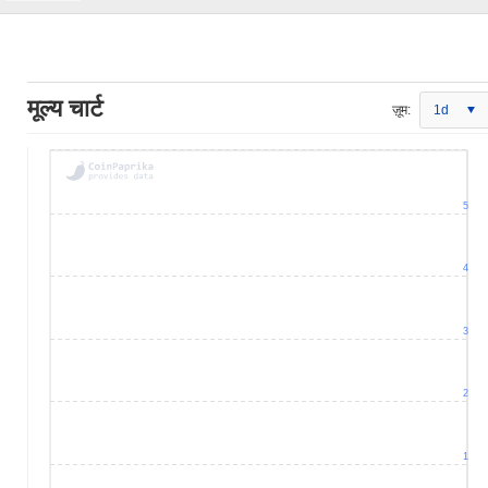
मूल्य चार्ट
ज़ूम:
1d
5
4
3
2
1