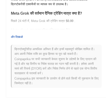
क्रिप्टोकरेंसी एक्सचेंजों पर व्यापक रूप से उपलब्ध है।
Meta Grok की वर्तमान दैनिक ट्रेडिंग मात्रा क्या है?
पिछले 24 घंटों में, Meta Grok की ट्रेडिंग मात्रा
$0.00
.
Meta Grok का मूल्य सीमा इतिहास क्या है?
और दिखाओ
सर्वकालिक उच्च (ATH):
$0.00000264
सर्वकालिक निम्न (ATL):
$0.00
क्रिप्टोक्यूरेंसीज़ अत्यधिक अस्थिर हैं और इनमें महत्वपूर्ण जोखिम शामिल हैं।
Meta Grok वर्तमान में अपने ATH से
~72.23%
नीचे कारोबार कर रहा है .
आप अपनी निवेश राशि का कुछ हिस्सा या पूरा खो सकते हैं।
Coinpaprika पर सभी जानकारी केवल सूचना के उद्देश्यों के लिए प्रदान की
व्यापक क्रिप्टो बाजार की तुलना में Meta Grok कैसा प्रदर्शन कर
गई है और यह वित्तीय या निवेश सलाह का गठन नहीं करती है। हमेशा अपनी
रहा है?
स्वयं की रिसर्च (DYOR) करें और निवेश निर्णय लेने से पहले एक योग्य वित्तीय
पिछले 7 दिनों में, Meta Grok ने
0.00%
बढ़ा, समग्र क्रिप्टो बाजार जिसने
सलाहकार से परामर्श करें।
0.88%
की वृद्धि दर्ज की से कम प्रदर्शन किया। यह व्यापक बाजार गति के सापेक्ष
Coinpaprika इस जानकारी के उपयोग से होने वाले किसी भी नुकसान के लिए
META GROK की मूल्य कार्रवाई में अस्थायी पिछड़ापन का संकेत देता है।
जिम्मेदार नहीं है।