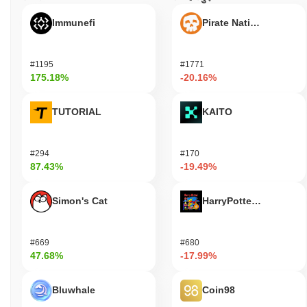
Immunefi
Pirate Nation Token
#1195
#1771
175.18%
-20.16%
TUTORIAL
KAITO
#294
#170
87.43%
-19.49%
Simon's Cat
HarryPotterObamaSoni
#669
#680
47.68%
-17.99%
Bluwhale
Coin98