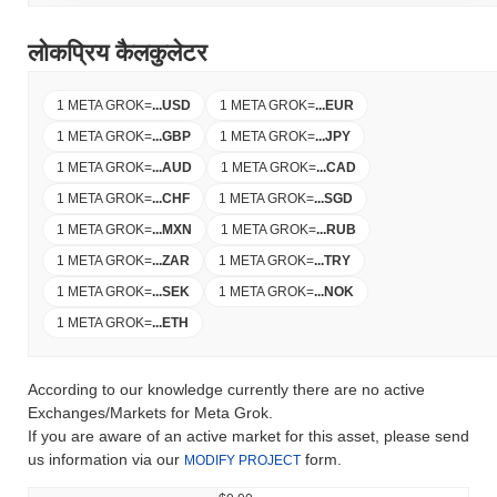
लोकप्रिय कैलकुलेटर
1 META GROK
=
...
USD
1 META GROK
=
...
EUR
1 META GROK
=
...
GBP
1 META GROK
=
...
JPY
1 META GROK
=
...
AUD
1 META GROK
=
...
CAD
1 META GROK
=
...
CHF
1 META GROK
=
...
SGD
1 META GROK
=
...
MXN
1 META GROK
=
...
RUB
1 META GROK
=
...
ZAR
1 META GROK
=
...
TRY
1 META GROK
=
...
SEK
1 META GROK
=
...
NOK
1 META GROK
=
...
ETH
According to our knowledge currently there are no active
Exchanges/Markets for Meta Grok.
If you are aware of an active market for this asset, please send
us information via our
form.
MODIFY PROJECT