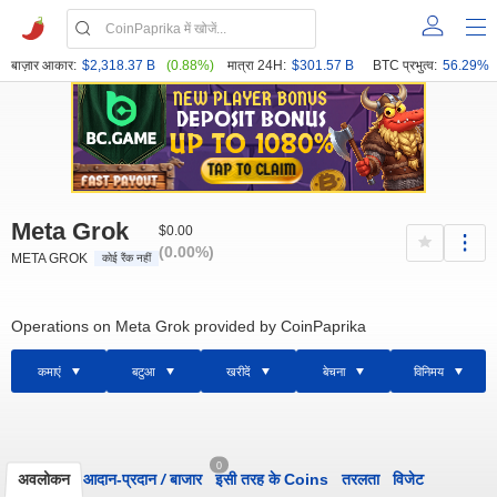
बाज़ार आकार:
$2,318.37 B
(0.88%)
मात्रा 24H:
$301.57 B
BTC प्रभुत्व:
56.29%
Meta Grok
$0.00
(0.00%)
META GROK
कोई रैंक नहीं
Operations on Meta Grok provided by CoinPaprika
कमाएं
बटुआ
खरीदें
बेचना
विनिमय
0
अवलोकन
आदान-प्रदान
/
बाजार
इसी तरह के Coins
तरलता
विजेट