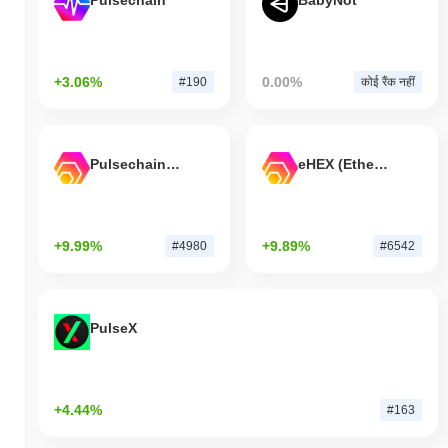
Pulsechain
BabyNot
+3.06%
0.00%
#190
कोई रैंक नहीं
Pulsechain Bridged HEX (Pulsechain)
eHEX (Ethereum)
+9.99%
+9.89%
#4980
#6542
PulseX
+4.44%
#163