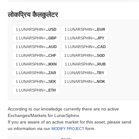
लोकप्रिय कैलकुलेटर
1 LUNARSPHIN
=
...
USD
1 LUNARSPHIN
=
...
EUR
1 LUNARSPHIN
=
...
GBP
1 LUNARSPHIN
=
...
JPY
1 LUNARSPHIN
=
...
AUD
1 LUNARSPHIN
=
...
CAD
1 LUNARSPHIN
=
...
CHF
1 LUNARSPHIN
=
...
SGD
1 LUNARSPHIN
=
...
MXN
1 LUNARSPHIN
=
...
RUB
1 LUNARSPHIN
=
...
ZAR
1 LUNARSPHIN
=
...
TRY
1 LUNARSPHIN
=
...
SEK
1 LUNARSPHIN
=
...
NOK
1 LUNARSPHIN
=
...
ETH
According to our knowledge currently there are no active
Exchanges/Markets for LunarSphinx.
If you are aware of an active market for this asset, please send
us information via our
form.
MODIFY PROJECT