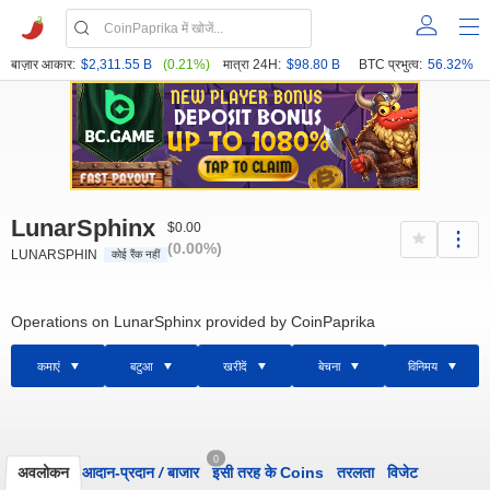
बाज़ार आकार:
$2,311.55 B
(0.21%)
मात्रा 24H:
$98.80 B
BTC प्रभुत्व:
56.32%
LunarSphinx
$0.00
(0.00%)
LUNARSPHIN
कोई रैंक नहीं
Operations on LunarSphinx provided by CoinPaprika
कमाएं
बटुआ
खरीदें
बेचना
विनिमय
0
अवलोकन
आदान-प्रदान
/
बाजार
इसी तरह के Coins
तरलता
विजेट