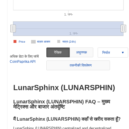
1. जन॰
1. जन॰
Price
बाज़ार आकार
मात्रा (24h)
रैखिक
लघुगणक
निर्यात
अधिक डेटा के लिए जांचें
CoinPaprika API
तकनीकी विश्लेषण
LunarSphinx (LUNARSPHIN)
LunarSphinx (LUNARSPHIN) FAQ – मुख्य
मेट्रिक्स और बाजार अंतर्दृष्टि
मैं LunarSphinx (LUNARSPHIN) कहाँ से खरीद सकता हूँ?
LunarSphinx (LUNARSPHIN) centralized and decentralized