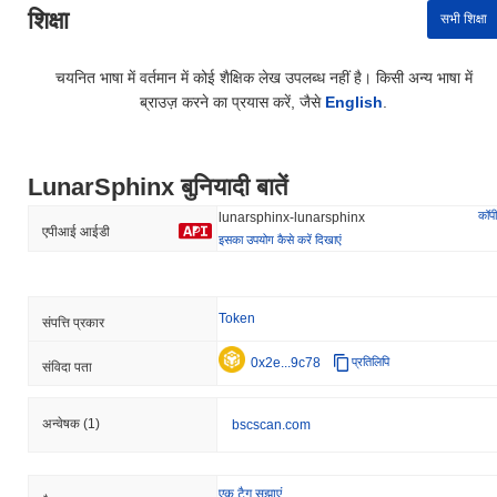
शिक्षा
सभी शिक्षा
चयनित भाषा में वर्तमान में कोई शैक्षिक लेख उपलब्ध नहीं है। किसी अन्य भाषा में
ब्राउज़ करने का प्रयास करें, जैसे
English
.
LunarSphinx बुनियादी बातें
कॉपी
lunarsphinx-lunarsphinx
एपीआई आईडी
इसका उपयोग कैसे करें दिखाएं
Token
संपत्ति प्रकार
0x2e...9c78
प्रतिलिपि
संविदा पता
अन्वेषक
(1)
bscscan.com
एक टैग सुझाएं