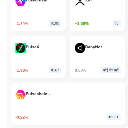
Pulsechain
XRP
-1.74%
+1.36%
#195
#6
PulseX
BabyNot
-1.98%
0.00%
#167
कोई रैंक नहीं
Pulsechain Bridged HEX (Pulsechain)
-9.22%
#6001