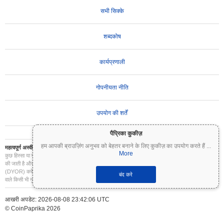
सभी सिक्के
शब्दकोष
कार्यप्रणाली
गोपनीयता नीति
उपयोग की शर्तें
पैप्रिका कुकीज़
हम आपकी ब्राउज़िंग अनुभव को बेहतर बनाने के लिए कुकीज़ का उपयोग करते हैं
...
महत्वपूर्ण अस्वीकरण:
क्रिप्टोकरेंसी अत्यधिक अस्थिर हैं और इनमें महत्वपूर्ण जोखिम शामिल है। आप अपने निवेश का
More
कुछ हिस्सा या पूरा निवेश खो सकते हैं। Coinpaprika पर सभी जानकारी केवल सूचनात्मक उद्देश्यों के लिए प्रदान
की जाती है और यह वित्तीय या निवेश सलाह नहीं है। निवेश के निर्णय लेने से पहले हमेशा अपना स्वयं का शोध
(DYOR) करें और किसी योग्य वित्तीय सलाहकार से परामर्श करें। Coinpaprika इस जानकारी के उपयोग से होने
बंद करे
वाले किसी भी नुकसान के लिए उत्तरदायी नहीं है।
आखरी अपडेट: 2026-08-08 23:42:06 UTC
© CoinPaprika 2026