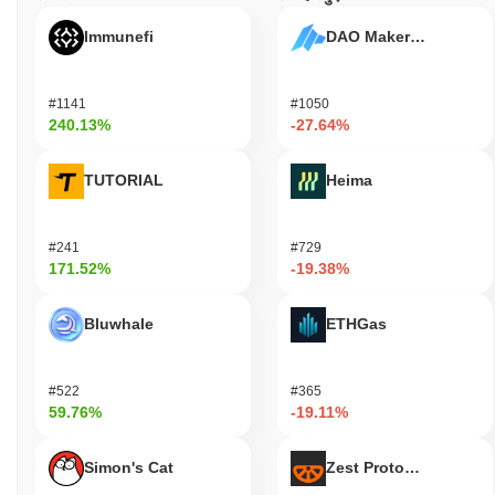
Immunefi
DAO Maker Token
#1141
#1050
240.13%
-27.64%
TUTORIAL
Heima
#241
#729
171.52%
-19.38%
Bluwhale
ETHGas
#522
#365
59.76%
-19.11%
Simon's Cat
Zest Protocol