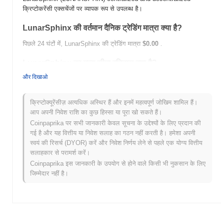
क्रिप्टोकरेंसी एक्सचेंजों पर व्यापक रूप से उपलब्ध है।
LunarSphinx की वर्तमान दैनिक ट्रेडिंग मात्रा क्या है?
पिछले 24 घंटों में, LunarSphinx की ट्रेडिंग मात्रा
$0.00
.
LunarSphinx का मूल्य सीमा इतिहास क्या है?
और दिखाओ
सर्वकालिक उच्च (ATH):
$0.897244
सर्वकालिक निम्न (ATL):
$0.00
क्रिप्टोक्यूरेंसीज़ अत्यधिक अस्थिर हैं और इनमें महत्वपूर्ण जोखिम शामिल हैं।
LunarSphinx वर्तमान में अपने ATH से
~0.23%
नीचे कारोबार कर रहा है .
आप अपनी निवेश राशि का कुछ हिस्सा या पूरा खो सकते हैं।
Coinpaprika पर सभी जानकारी केवल सूचना के उद्देश्यों के लिए प्रदान की
व्यापक क्रिप्टो बाजार की तुलना में LunarSphinx कैसा प्रदर्शन
गई है और यह वित्तीय या निवेश सलाह का गठन नहीं करती है। हमेशा अपनी
कर रहा है?
स्वयं की रिसर्च (DYOR) करें और निवेश निर्णय लेने से पहले एक योग्य वित्तीय
पिछले 7 दिनों में, LunarSphinx ने
0.00%
बढ़ा, समग्र क्रिप्टो बाजार जिसने
सलाहकार से परामर्श करें।
0.21%
की वृद्धि दर्ज की से कम प्रदर्शन किया। यह व्यापक बाजार गति के सापेक्ष
Coinpaprika इस जानकारी के उपयोग से होने वाले किसी भी नुकसान के लिए
LUNARSPHIN की मूल्य कार्रवाई में अस्थायी पिछड़ापन का संकेत देता है।
जिम्मेदार नहीं है।