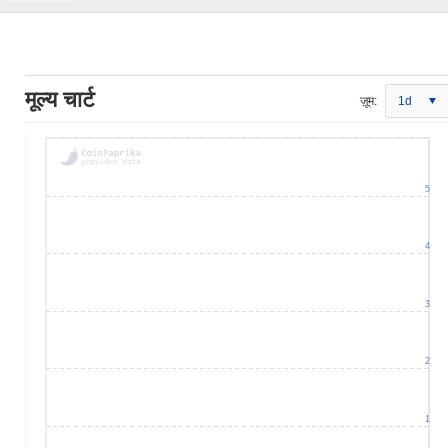
मूल्य चार्ट
ज़ूम:
1d
5
4
3
2
1