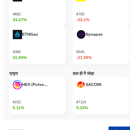
है?
पिछले 24 घंटों में, LANA THE SOL GIRL की ट्रेडिंग मात्रा
$0.00000000
.
#682
#700
34.07%
-33.1%
LANA THE SOL GIRL का मूल्य सीमा इतिहास क्या है?
सर्वकालिक उच्च (ATH):
$0.000036
ETHGas
Synapse
सर्वकालिक निम्न (ATL):
$0.00000000
LANA THE SOL GIRL वर्तमान में अपने ATH से
~86.22%
नीचे कारोबार कर
#385
#545
रहा है .
31.94%
-21.59%
व्यापक क्रिप्टो बाजार की तुलना में LANA THE SOL GIRL
कैसा प्रदर्शन कर रहा है?
प्रवृत्त
हाल ही में जोड़ा
पिछले 7 दिनों में, LANA THE SOL GIRL ने
0.00%
बढ़ा, समग्र क्रिप्टो बाजार
HEX (Pulsechain)
SACOIN
जिसने
0.64%
की गिरावट दर्ज की से बेहतर प्रदर्शन किया। यह व्यापक बाजार गति
के सापेक्ष LANA की मूल्य कार्रवाई में मजबूत प्रदर्शन का संकेत देता है।
#152
#7110
5.11%
0.23%