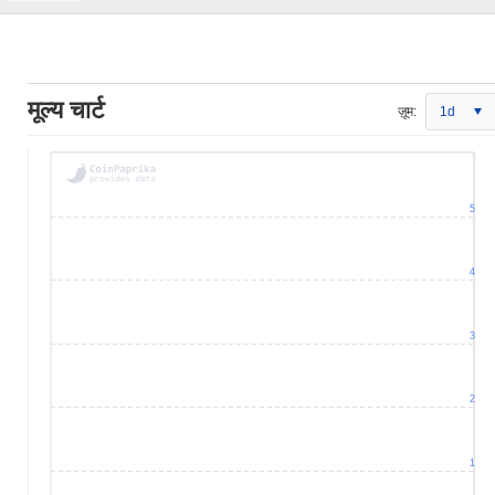
मूल्य चार्ट
ज़ूम:
1d
5
4
3
2
1