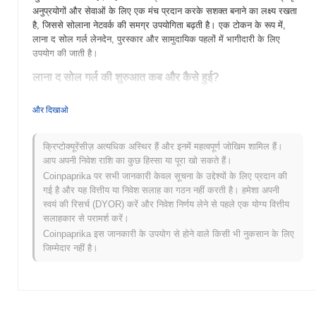
अनुप्रयोगों और सेवाओं के लिए एक मंच प्रदान करके सशक्त बनाने का लक्ष्य रखता
है, जिससे सोलाना नेटवर्क की समग्र उपयोगिता बढ़ती है। एक टोकन के रूप में,
लाना द सोल गर्ल लेनदेन, पुरस्कार और सामुदायिक पहलों में भागीदारी के लिए
उपयोग की जाती है।
लाना द सोल गर्ल की शुरुआत कब और कैसे हुई?
लाना द सोल गर्ल 2022 में सोलाना ब्लॉकचेन पर एक अनूठे एनएफटी प्रोजेक्ट के रूप
और दिखाओ
में लॉन्च की गई थी। इसे उत्साही डेवलपर्स और कलाकारों की एक टीम द्वारा बनाया
गया था, जिसका उद्देश्य कला और सामुदायिक सहभागिता को क्रिप्टो स्पेस में मिलाना
है। इस प्रोजेक्ट ने विभिन्न विकेंद्रीकृत एक्सचेंजों पर अपनी प्रारंभिक लिस्टिंग के
क्रिप्टोक्यूरेंसीज़ अत्यधिक अस्थिर हैं और इनमें महत्वपूर्ण जोखिम शामिल हैं।
साथ गति प्राप्त की, जिसने एनएफटी बाजार में इसकी उपस्थिति स्थापित करने में
आप अपनी निवेश राशि का कुछ हिस्सा या पूरा खो सकते हैं।
मदद की।
Coinpaprika पर सभी जानकारी केवल सूचना के उद्देश्यों के लिए प्रदान की
गई है और यह वित्तीय या निवेश सलाह का गठन नहीं करती है। हमेशा अपनी
लाना द सोल गर्ल के लिए आगे क्या है?
स्वयं की रिसर्च (DYOR) करें और निवेश निर्णय लेने से पहले एक योग्य वित्तीय
लाना द सोल गर्ल अपने रोडमैप के माध्यम से प्रगति करते हुए रोमांचक विकास के
सलाहकार से परामर्श करें।
लिए तैयार है। आगामी विशेषताओं में उपयोगकर्ता सहभागिता को बढ़ाने और इसके
Coinpaprika इस जानकारी के उपयोग से होने वाले किसी भी नुकसान के लिए
पारिस्थितिकी तंत्र का विस्तार करने के लिए नए सामुदायिक-संचालित पहलों का
जिम्मेदार नहीं है।
लॉन्च शामिल है। टीम अधिक विकेंद्रीकृत अनुप्रयोगों को एकीकृत करने पर ध्यान
केंद्रित कर रही है, जो प्लेटफॉर्म के उपयोग के मामलों और उपयोगिता को बढ़ाएगी।
इसके अतिरिक्त, सामुदायिक लक्ष्यों पर जोर दिया गया है, जो उपयोगकर्ताओं के बीच
सहयोग और नवाचार को बढ़ावा देने पर केंद्रित है, जिससे एक जीवंत और सक्रिय
वातावरण सुनिश्चित होता है। जैसे-जैसे ये उन्नयन लागू होते हैं, लाना सोलाना