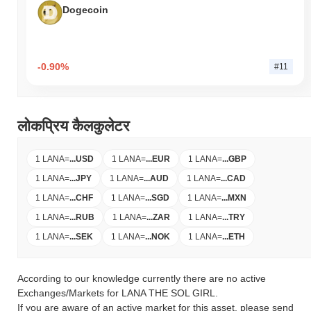
Dogecoin
-0.90%
#11
लोकप्रिय कैलकुलेटर
1 LANA
=
...
USD
1 LANA
=
...
EUR
1 LANA
=
...
GBP
1 LANA
=
...
JPY
1 LANA
=
...
AUD
1 LANA
=
...
CAD
1 LANA
=
...
CHF
1 LANA
=
...
SGD
1 LANA
=
...
MXN
1 LANA
=
...
RUB
1 LANA
=
...
ZAR
1 LANA
=
...
TRY
1 LANA
=
...
SEK
1 LANA
=
...
NOK
1 LANA
=
...
ETH
According to our knowledge currently there are no active
Exchanges/Markets for LANA THE SOL GIRL.
If you are aware of an active market for this asset, please send