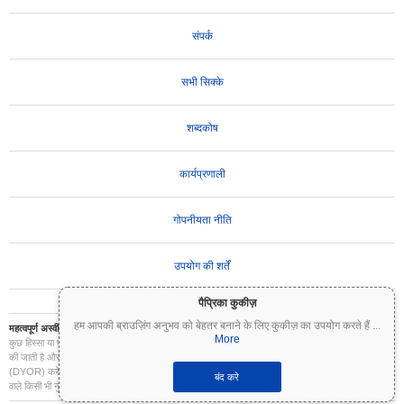
संपर्क
सभी सिक्के
शब्दकोष
कार्यप्रणाली
गोपनीयता नीति
उपयोग की शर्तें
पैप्रिका कुकीज़
हम आपकी ब्राउज़िंग अनुभव को बेहतर बनाने के लिए कुकीज़ का उपयोग करते हैं
...
महत्वपूर्ण अस्वीकरण:
क्रिप्टोकरेंसी अत्यधिक अस्थिर हैं और इनमें महत्वपूर्ण जोखिम शामिल है। आप अपने निवेश का
More
कुछ हिस्सा या पूरा निवेश खो सकते हैं। Coinpaprika पर सभी जानकारी केवल सूचनात्मक उद्देश्यों के लिए प्रदान
की जाती है और यह वित्तीय या निवेश सलाह नहीं है। निवेश के निर्णय लेने से पहले हमेशा अपना स्वयं का शोध
(DYOR) करें और किसी योग्य वित्तीय सलाहकार से परामर्श करें। Coinpaprika इस जानकारी के उपयोग से होने
बंद करे
वाले किसी भी नुकसान के लिए उत्तरदायी नहीं है।