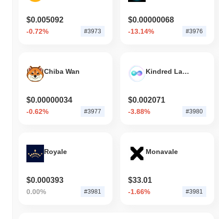
$0.005092
$0.00000068
-0.72%
-13.14%
#3973
#3976
Chiba Wan
Kindred Labs
$0.00000034
$0.002071
-0.62%
-3.88%
#3977
#3980
Royale
Monavale
$0.000393
$33.01
0.00%
-1.66%
#3981
#3981