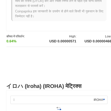
स्वयं की रिसर्च (DYOR) करें और निवेश निर्णय लेने से पहले एक योग्य वित्तीय
सलाहकार से परामर्श करें।
イロハ (Iroha) का वर्तमान बाजार पूंजीकरण क्या है?
Coinpaprika इस जानकारी के उपयोग से होने वाले किसी भी नुकसान के लिए
イロハ (Iroha) का बाजार पूंजीकरण लगभग
$4,876.00
, बाजार के आकार के
जिम्मेदार नहीं है।
अनुसार वैश्विक स्तर पर #3971 पर रैंक किया गया है। यह आंकड़ा 999 979 908
IROHA टोकन की परिचालित आपूर्ति के आधार पर गणना की जाती है।
व्यापक क्रिप्टो बाजार की तुलना में イロハ (Iroha) कैसा प्रदर्शन
कीमत में परिवर्तन:
High:
Low
कर रहा है?
0.64%
USD 0.00000571
USD 0.0000046
पिछले 7 दिनों में, イロハ (Iroha) ने
10.49%
गिरा, समग्र क्रिप्टो बाजार जिसने
0.64%
की गिरावट दर्ज की से कम प्रदर्शन किया। यह व्यापक बाजार गति के सापेक्ष
IROHA की मूल्य कार्रवाई में अस्थायी पिछड़ापन का संकेत देता है।
イロハ (Iroha) (IROHA) मेट्रिक्स
IROHA