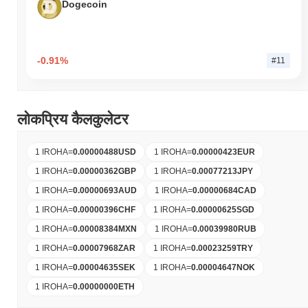
Dogecoin
-0.91%
#11
लोकप्रिय कैलकुलेटर
1 IROHA
=
0.00000488
USD
1 IROHA
=
0.00000423
EUR
1 IROHA
=
0.00000362
GBP
1 IROHA
=
0.00077213
JPY
1 IROHA
=
0.00000693
AUD
1 IROHA
=
0.00000684
CAD
1 IROHA
=
0.00000396
CHF
1 IROHA
=
0.00000625
SGD
1 IROHA
=
0.00008384
MXN
1 IROHA
=
0.00039980
RUB
1 IROHA
=
0.00007968
ZAR
1 IROHA
=
0.00023259
TRY
1 IROHA
=
0.00004635
SEK
1 IROHA
=
0.00004647
NOK
1 IROHA
=
0.00000000
ETH