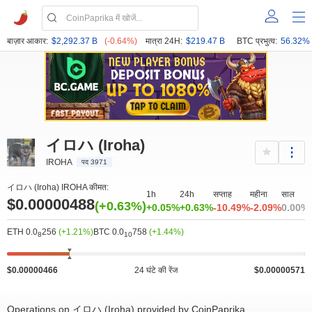
बाज़ार आकार:
$2,292.37 B
(-0.64%)
मात्रा 24H:
$219.47 B
BTC प्रभुत्व:
56.32%
イロハ (Iroha)
IROHA
पद 3971
イロハ (Iroha) IROHA कीमत:
1h
24h
सप्ताह
महीना
साल
$0.00000488
(+0.63%)
+0.05%
+0.63%
-10.49%
-2.09%
0.00%
ETH 0.0
256
(+1.21%)
BTC 0.0
758
(+1.44%)
8
10
$0.00000466
24 घंटे की रेंज
$0.00000571
Operations on イロハ (Iroha) provided by CoinPaprika