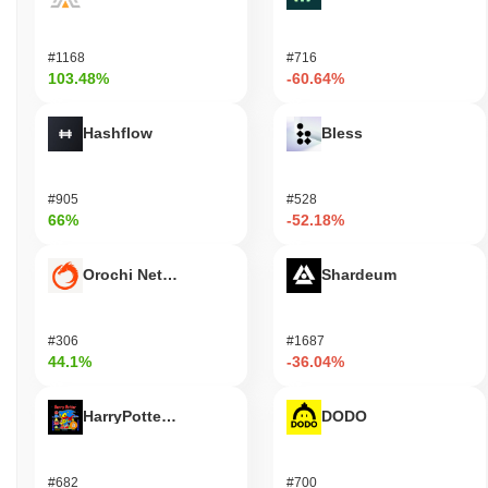
#1168
#716
103.48%
-60.64%
Hashflow
Bless
#905
#528
66%
-52.18%
Orochi Network
Shardeum
#306
#1687
44.1%
-36.04%
HarryPotterObamaSonic10Inu (ETH)
DODO
#682
#700