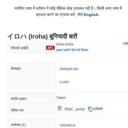
चयनित भाषा में वर्तमान में कोई शैक्षिक लेख उपलब्ध नहीं है। किसी अन्य भाषा में
ब्राउज़ करने का प्रयास करें, जैसे
English
.
イロハ (Iroha) बुनियादी बातें
कॉपी
iroha-iroha
एपीआई आईडी
इसका उपयोग कैसे करें दिखाएं
वेबसाइट
irohasol.xyz
x.com
Token
संपत्ति प्रकार
9SeC...pump
प्रतिलिपि
संविदा पता
अन्वेषक
(1)
solscan.io