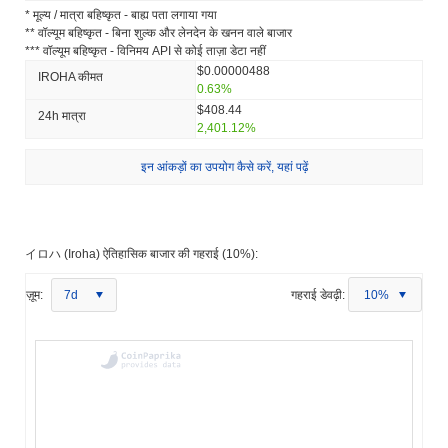
* मूल्य / मात्रा बहिष्कृत - बाह्य पता लगाया गया
** वॉल्यूम बहिष्कृत - बिना शुल्क और लेनदेन के खनन वाले बाजार
*** वॉल्यूम बहिष्कृत - विनिमय API से कोई ताज़ा डेटा नहीं
$0.00000488
IROHA कीमत
0.63%
$408.44
24h मात्रा
2,401.12%
इन आंकड़ों का उपयोग कैसे करें, यहां पढ़ें
イロハ (Iroha) ऐतिहासिक बाजार की गहराई (10%):
ज़ूम:
7d
गहराई डेवढ़ी:
10%