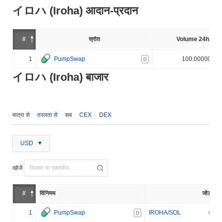
イロハ (Iroha) आदान-प्रदान
#
स्रोत
Volume 24h (%)
1
PumpSwap
100.000000%
D
イロハ (Iroha) बाजार
मात्रा से
तरलता से
सब
CEX
DEX
USD
खोजें
#
विनिमय
जोड़ा
1
PumpSwap
IROHA/SOL
D