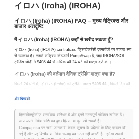
イロハ (Iroha) (IROHA)
イロハ (Iroha) (IROHA) FAQ – मुख्य मेट्रिक्स और
बाजार अंतर्दृष्टि
मैं イロハ (Iroha) (IROHA) कहाँ से खरीद सकता हूँ?
イロハ (Iroha) (IROHA) centralized क्रिप्टोकरेंसी एक्सचेंजों पर व्यापक रूप
से उपलब्ध है। सबसे सक्रिय प्लेटफॉर्म PumpSwap है, जहां IROHA/SOL
ट्रेडिंग जोड़ी ने
$408.44
से अधिक की 24 घंटे की मात्रा दर्ज की।
イロハ (Iroha) की वर्तमान दैनिक ट्रेडिंग मात्रा क्या है?
पिछले 24 घंटों में, イロハ (Iroha) की ट्रेडिंग मात्रा
$408.44
, पिछले दिन की
तुलना में
2,401.12%
की वृद्धि दर्शाती है। यह ट्रेडिंग गतिविधि में अल्पकालिक वृद्धि
का सुझाव देता है।
और दिखाओ
イロハ (Iroha) का मूल्य सीमा इतिहास क्या है?
क्रिप्टोक्यूरेंसीज़ अत्यधिक अस्थिर हैं और इनमें महत्वपूर्ण जोखिम शामिल हैं।
सर्वकालिक उच्च (ATH):
$0.002161
आप अपनी निवेश राशि का कुछ हिस्सा या पूरा खो सकते हैं।
सर्वकालिक निम्न (ATL):
NaN
Coinpaprika पर सभी जानकारी केवल सूचना के उद्देश्यों के लिए प्रदान की
गई है और यह वित्तीय या निवेश सलाह का गठन नहीं करती है। हमेशा अपनी
イロハ (Iroha) वर्तमान में अपने ATH से
~99.77%
नीचे कारोबार कर रहा है .