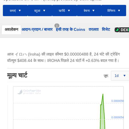
कमाएं
बटुआ
खरीदें
बेचना
विनिमय
1
अवलोकन
आदान-प्रदान
/
बाजार
इसी तरह के Coins
तरलता
विजेट
आज イロハ (Iroha) की लाइव कीमत
$0.00000488
है, 24 घंटे की ट्रेडिंग
वॉल्यूम
$408.44
के साथ। IROHA पिछले 24 घंटों में +0.63% बदल गया है।
मूल्य चार्ट
ज़ूम:
1d
0.0000056
0.0000054