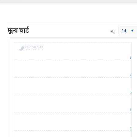
मूल्य चार्ट
ज़ूम:
1d
5
4
3
2
1