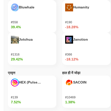
Bluwhale
Humanity
#558
#190
39.4%
-18.28%
Jotchua
Janction
#1316
#366
29.42%
-18.12%
प्रवृत्त
हाल ही में जोड़ा
HEX (Pulsechain)
SACOIN
#139
#10469
7.52%
1.38%