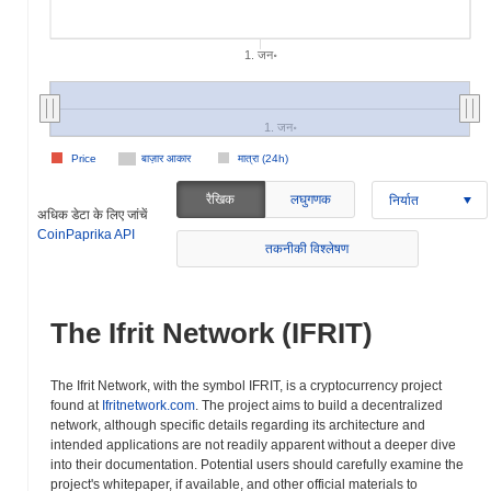
1. जन॰
1. जन॰
Price
बाज़ार आकार
मात्रा (24h)
रैखिक
लघुगणक
निर्यात
अधिक डेटा के लिए जांचें
CoinPaprika API
तकनीकी विश्लेषण
The Ifrit Network (IFRIT)
The Ifrit Network, with the symbol IFRIT, is a cryptocurrency project
found at
Ifritnetwork.com
. The project aims to build a decentralized
network, although specific details regarding its architecture and
intended applications are not readily apparent without a deeper dive
into their documentation. Potential users should carefully examine the
project's whitepaper, if available, and other official materials to