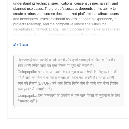
understand its technical specifications, consensus mechanism, and
planned use cases. The project's success depends on its ability to
create a robust and secure decentralized platform that attracts users
and developers. Investors should assess the team's experience, the
project's roadmap, and the competitive landscape within the
decentralized network space. The cryptocurrency market is saturated
with various decentralized projects, each with its own unique
approach. The Ifrit Network needs to differentiate itself by offering
innovative features or superior performance to gain traction. Risk
और दिखाओ
assessment is crucial when considering investments in any
cryptocurrency, especially those with limited publicly available
क्रिप्टोक्यूरेंसीज़ अत्यधिक अस्थिर हैं और इनमें महत्वपूर्ण जोखिम शामिल हैं।
information. Thorough research into the project's underlying
आप अपनी निवेश राशि का कुछ हिस्सा या पूरा खो सकते हैं।
technology and its potential for adoption is essential. The Ifrit Network
seeks to contribute to the growing ecosystem of decentralized
Coinpaprika पर सभी जानकारी केवल सूचना के उद्देश्यों के लिए प्रदान की
technologies, but its long-term viability depends on its ability to
गई है और यह वित्तीय या निवेश सलाह का गठन नहीं करती है। हमेशा अपनी
execute its vision and attract a strong community. The project's
स्वयं की रिसर्च (DYOR) करें और निवेश निर्णय लेने से पहले एक योग्य वित्तीय
website,
Ifritnetwork.com
, should be the primary source for information
सलाहकार से परामर्श करें।
and updates. Consider consulting with a financial advisor before
Coinpaprika इस जानकारी के उपयोग से होने वाले किसी भी नुकसान के लिए
making any investment decisions. The decentralized network space is
जिम्मेदार नहीं है।
rapidly evolving, and staying informed about the latest developments
is crucial. Responsible investing requires careful consideration of the
risks and potential rewards. A thorough understanding of the project's
tokenomics and governance model is also essential. The future of The
Ifrit Network hinges on its ability to deliver a functional and valuable
decentralized platform. The available details require thorough