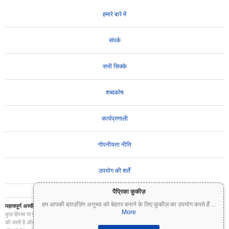
हमारे बारे में
संपर्क
सभी सिक्के
शब्दकोष
कार्यप्रणाली
गोपनीयता नीति
उपयोग की शर्तें
पैप्रिका कुकीज़
हम आपकी ब्राउज़िंग अनुभव को बेहतर बनाने के लिए कुकीज़ का उपयोग करते हैं
...
महत्वपूर्ण अस्वीकरण:
क्रिप्टोकरेंसी अत्यधिक अस्थिर हैं और इनमें महत्वपूर्ण जोखिम शामिल है। आप अपने निवेश का
More
कुछ हिस्सा या पूरा निवेश खो सकते हैं। Coinpaprika पर सभी जानकारी केवल सूचनात्मक उद्देश्यों के लिए प्रदान
की जाती है और यह वित्तीय या निवेश सलाह नहीं है। निवेश के निर्णय लेने से पहले हमेशा अपना स्वयं का शोध