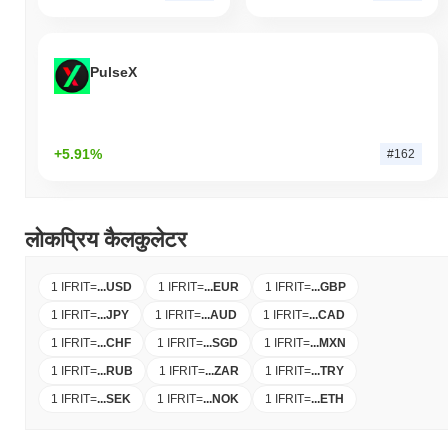
PulseX
+5.91%
#162
लोकप्रिय कैलकुलेटर
1 IFRIT
=
...
USD
1 IFRIT
=
...
EUR
1 IFRIT
=
...
GBP
1 IFRIT
=
...
JPY
1 IFRIT
=
...
AUD
1 IFRIT
=
...
CAD
1 IFRIT
=
...
CHF
1 IFRIT
=
...
SGD
1 IFRIT
=
...
MXN
1 IFRIT
=
...
RUB
1 IFRIT
=
...
ZAR
1 IFRIT
=
...
TRY
1 IFRIT
=
...
SEK
1 IFRIT
=
...
NOK
1 IFRIT
=
...
ETH