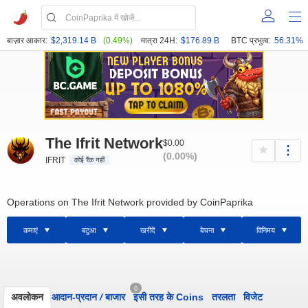
बाज़ार आकार:
$2,319.14 B
(0.49%)
मात्रा 24H:
$176.89 B
BTC प्रभुत्व:
56.31%
The Ifrit Network
$0.00
(0.00%)
IFRIT
कोई रैंक नहीं
Operations on The Ifrit Network provided by CoinPaprika
कमाएं
बटुआ
खरीदें
बेचना
विनिमय
0
अवलोकन
आदान-प्रदान
/
बाजार
इसी तरह के Coins
तरलता
विजेट