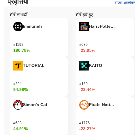
प्रवृत्तियाँ
बाजार अवलोक
शीर्ष लाभार्थी
शीर्ष हारे हुए
Immunefi
HarryPotterObamaSoni
#1192
#679
190.78%
-23.95%
TUTORIAL
KAITO
#294
#169
94.98%
-23.44%
Simon's Cat
Pirate Nation Token
#683
#1776
44.91%
-23.27%