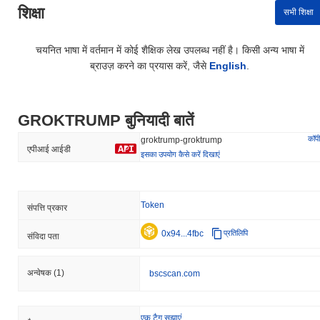
शिक्षा
सभी शिक्षा
चयनित भाषा में वर्तमान में कोई शैक्षिक लेख उपलब्ध नहीं है। किसी अन्य भाषा में
ब्राउज़ करने का प्रयास करें, जैसे
English
.
GROKTRUMP बुनियादी बातें
कॉपी
groktrump-groktrump
एपीआई आईडी
इसका उपयोग कैसे करें दिखाएं
Token
संपत्ति प्रकार
0x94...4fbc
प्रतिलिपि
संविदा पता
अन्वेषक
(1)
bscscan.com
एक टैग सुझाएं