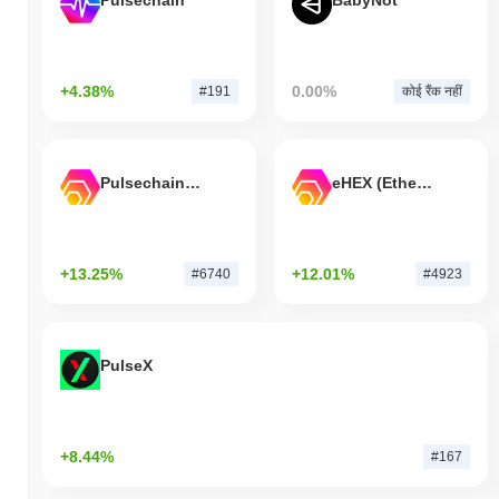
Pulsechain
BabyNot
+4.38%
0.00%
#191
कोई रैंक नहीं
Pulsechain Bridged HEX (Pulsechain)
eHEX (Ethereum)
+13.25%
+12.01%
#6740
#4923
PulseX
+8.44%
#167