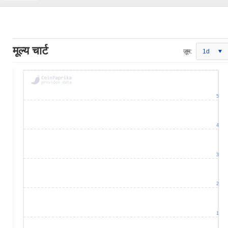
मूल्य चार्ट
ज़ूम:
1d
5
4
3
2
1