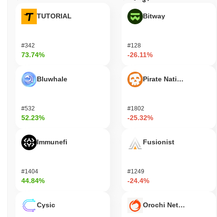
TUTORIAL
Bitway
#342
#128
73.74%
-26.11%
Bluwhale
Pirate Nation Token
#532
#1802
52.23%
-25.32%
Immunefi
Fusionist
#1404
#1249
44.84%
-24.4%
Cysic
Orochi Network