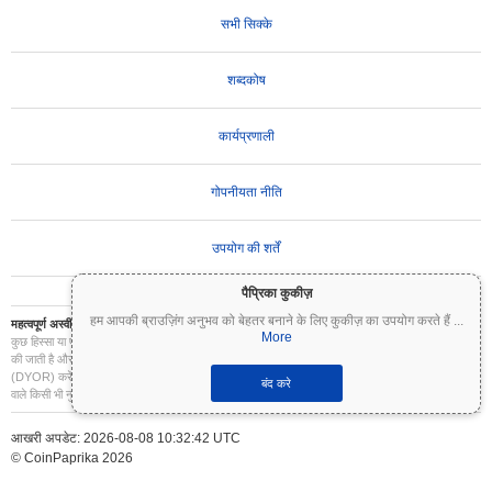
सभी सिक्के
शब्दकोष
कार्यप्रणाली
गोपनीयता नीति
उपयोग की शर्तें
पैप्रिका कुकीज़
हम आपकी ब्राउज़िंग अनुभव को बेहतर बनाने के लिए कुकीज़ का उपयोग करते हैं
...
महत्वपूर्ण अस्वीकरण:
क्रिप्टोकरेंसी अत्यधिक अस्थिर हैं और इनमें महत्वपूर्ण जोखिम शामिल है। आप अपने निवेश का
More
कुछ हिस्सा या पूरा निवेश खो सकते हैं। Coinpaprika पर सभी जानकारी केवल सूचनात्मक उद्देश्यों के लिए प्रदान
की जाती है और यह वित्तीय या निवेश सलाह नहीं है। निवेश के निर्णय लेने से पहले हमेशा अपना स्वयं का शोध
(DYOR) करें और किसी योग्य वित्तीय सलाहकार से परामर्श करें। Coinpaprika इस जानकारी के उपयोग से होने
बंद करे
वाले किसी भी नुकसान के लिए उत्तरदायी नहीं है।
आखरी अपडेट: 2026-08-08 10:32:42 UTC
© CoinPaprika 2026