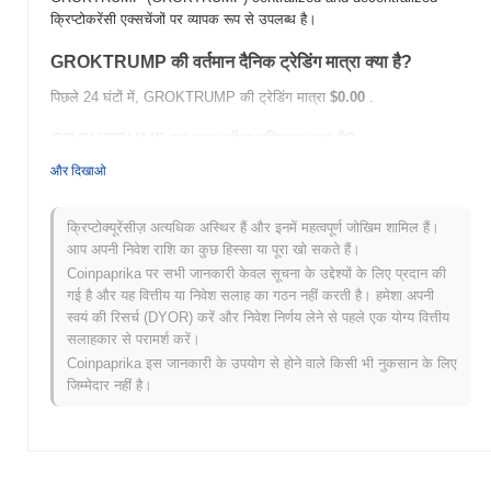
क्रिप्टोकरेंसी एक्सचेंजों पर व्यापक रूप से उपलब्ध है।
GROKTRUMP की वर्तमान दैनिक ट्रेडिंग मात्रा क्या है?
पिछले 24 घंटों में, GROKTRUMP की ट्रेडिंग मात्रा
$0.00
.
GROKTRUMP का मूल्य सीमा इतिहास क्या है?
और दिखाओ
सर्वकालिक उच्च (ATH):
$0.00000749
सर्वकालिक निम्न (ATL):
$0.00
क्रिप्टोक्यूरेंसीज़ अत्यधिक अस्थिर हैं और इनमें महत्वपूर्ण जोखिम शामिल हैं।
GROKTRUMP वर्तमान में अपने ATH से
~100.00%
नीचे कारोबार कर रहा है .
आप अपनी निवेश राशि का कुछ हिस्सा या पूरा खो सकते हैं।
Coinpaprika पर सभी जानकारी केवल सूचना के उद्देश्यों के लिए प्रदान की
व्यापक क्रिप्टो बाजार की तुलना में GROKTRUMP कैसा प्रदर्शन
गई है और यह वित्तीय या निवेश सलाह का गठन नहीं करती है। हमेशा अपनी
कर रहा है?
स्वयं की रिसर्च (DYOR) करें और निवेश निर्णय लेने से पहले एक योग्य वित्तीय
पिछले 7 दिनों में, GROKTRUMP ने
0.00%
बढ़ा, समग्र क्रिप्टो बाजार जिसने
सलाहकार से परामर्श करें।
0.26%
की वृद्धि दर्ज की से कम प्रदर्शन किया। यह व्यापक बाजार गति के सापेक्ष
Coinpaprika इस जानकारी के उपयोग से होने वाले किसी भी नुकसान के लिए
GROKTRUMP की मूल्य कार्रवाई में अस्थायी पिछड़ापन का संकेत देता है।
जिम्मेदार नहीं है।