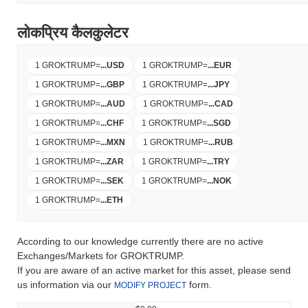
लोकप्रिय कैलकुलेटर
1 GROKTRUMP
=
...
USD
1 GROKTRUMP
=
...
EUR
1 GROKTRUMP
=
...
GBP
1 GROKTRUMP
=
...
JPY
1 GROKTRUMP
=
...
AUD
1 GROKTRUMP
=
...
CAD
1 GROKTRUMP
=
...
CHF
1 GROKTRUMP
=
...
SGD
1 GROKTRUMP
=
...
MXN
1 GROKTRUMP
=
...
RUB
1 GROKTRUMP
=
...
ZAR
1 GROKTRUMP
=
...
TRY
1 GROKTRUMP
=
...
SEK
1 GROKTRUMP
=
...
NOK
1 GROKTRUMP
=
...
ETH
According to our knowledge currently there are no active
Exchanges/Markets for GROKTRUMP.
If you are aware of an active market for this asset, please send
us information via our
form.
MODIFY PROJECT