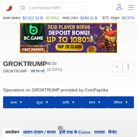
बाज़ार आकार:
$2,312.32 B
(0.26%)
मात्रा 24H:
$284.11 B
BTC प्रभुत्व:
56.37%
GROKTRUMP
$0.00
(0.00%)
GROKTRUMP
कोई रैंक नहीं
Operations on GROKTRUMP provided by CoinPaprika
कमाएं
बटुआ
खरीदें
बेचना
विनिमय
0
अवलोकन
आदान-प्रदान
/
बाजार
इसी तरह के Coins
तरलता
विजेट