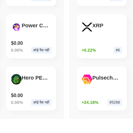
August 06 2026
(1 day ago)
,
3 न्यूनत
BITCOIN
HACKERS
Boltz ने AI हमलावरों के तेज़ी स
Power Crypto World
XRP
$0.00
0.00%
+0.22%
कोई रैंक नहीं
#6
Hero PEPE
Pulsechain Bridged HEX (Pulsechain)
$0.00
0.00%
+24.18%
कोई रैंक नहीं
#5298