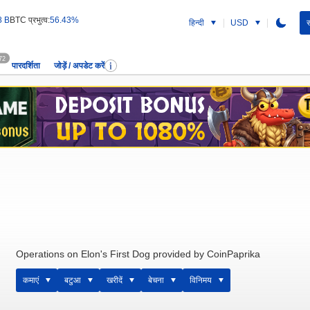
8 B
BTC प्रभुत्व:
56.43%
हिन्दी
USD
स
72
पारदर्शिता
जोड़ें / अपडेट करें
Operations on Elon's First Dog provided by CoinPaprika
कमाएं
बटुआ
खरीदें
बेचना
विनिमय