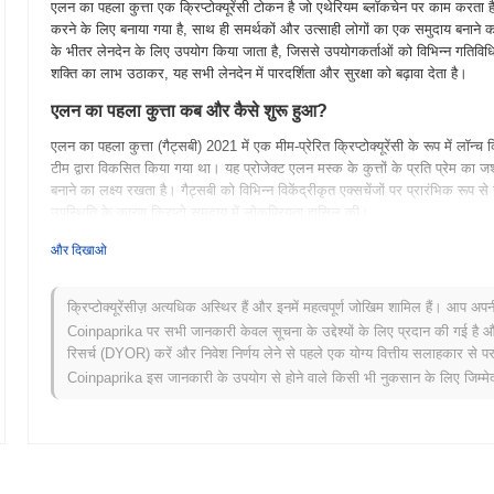
एलन का पहला कुत्ता एक क्रिप्टोक्यूरेंसी टोकन है जो एथेरियम ब्लॉकचेन पर काम करता ह
करने के लिए बनाया गया है, साथ ही समर्थकों और उत्साही लोगों का एक समुदाय बनाने का 
के भीतर लेनदेन के लिए उपयोग किया जाता है, जिससे उपयोगकर्ताओं को विभिन्न गतिविधियो
शक्ति का लाभ उठाकर, यह सभी लेनदेन में पारदर्शिता और सुरक्षा को बढ़ावा देता है।
एलन का पहला कुत्ता कब और कैसे शुरू हुआ?
एलन का पहला कुत्ता (गैट्सबी) 2021 में एक मीम-प्रेरित क्रिप्टोक्यूरेंसी के रूप में लॉ
टीम द्वारा विकसित किया गया था। यह प्रोजेक्ट एलन मस्क के कुत्तों के प्रति प्रेम क
बनाने का लक्ष्य रखता है। गैट्सबी को विभिन्न विकेंद्रीकृत एक्सचेंजों पर प्रारंभिक रूप
उपस्थिति के कारण क्रिप्टो समुदाय में लोकप्रियता हासिल की।
एलन के पहले कुत्ते के लिए आगे क्या है?
और दिखाओ
एलन का पहला कुत्ता (गैट्सबी) एक रोमांचक रोडमैप के साथ अपने पारिस्थितिकी तंत्र को बढ
स्टेकिंग सुविधाओं का लॉन्च शामिल है। सामुदायिक लक्ष्य उपयोगकर्ता सहभागिता को इंटरैक्
क्रिप्टोक्यूरेंसीज़ अत्यधिक अस्थिर हैं और इनमें महत्वपूर्ण जोखिम शामिल हैं। आप अप
हैं। जैसे-जैसे गैट्सबी विकसित होता है, इसका लक्ष्य वास्तविक दुनिया के उपयोग के मामल
Coinpaprika पर सभी जानकारी केवल सूचना के उद्देश्यों के लिए प्रदान की गई है औ
स्थापित कर सके और एक जीवंत समुदाय को बढ़ावा दे सके। टीम इन महत्वाकांक्षी भविष्
रिसर्च (DYOR) करें और निवेश निर्णय लेने से पहले एक योग्य वित्तीय सलाहकार से परा
Coinpaprika इस जानकारी के उपयोग से होने वाले किसी भी नुकसान के लिए जिम्मेदा
एलन का पहला कुत्ता किस चीज़ के लिए खास है?
एलन का पहला कुत्ता अन्य क्रिप्टोक्यूरेंसी से अलग है क्योंकि इसका अनूठा ध्यान सामुदा
लिए। कई टोकनों के विपरीत, यह एक अपस्फीति टोकनॉमिक्स मॉडल का उपयोग करता है जो
दुनिया के पशु बचाव संगठनों को योगदान करता है। सामाजिक प्रभाव और नवोन्मेषी टोकनॉमि