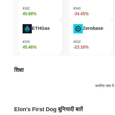
#182
#540
45.68%
-34.45%
ETHGas
Zerobase
#320
#532
45.46%
-23.16%
TUTORIAL
Stargate Finance
शिक्षा
#422
#203
44.61%
-22.27%
चयनित भाषा में 
Epic Chain
Pirate Nation Token
Elon's First Dog बुनियादी बातें
#524
#1801
42.37%
-19.16%