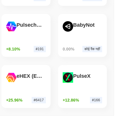
म पढ़ें
े आगे बढ़ने के बाद अपने बिटकॉइन ब्रिज को बंद कर दिया
Pulsechain
BabyNot
+8.10%
0.00%
#191
कोई रैंक नहीं
eHEX (Ethereum)
PulseX
+25.96%
+12.86%
#6417
#166