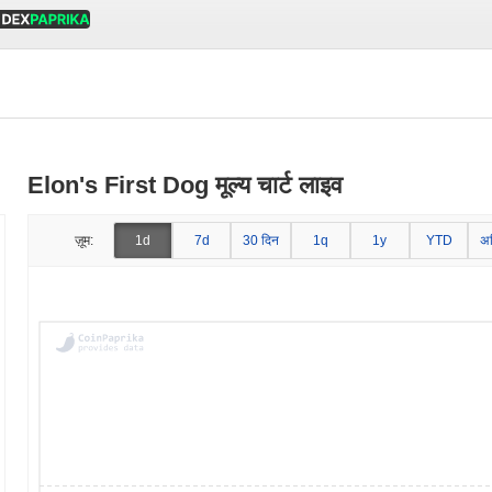
Elon's First Dog मूल्य चार्ट लाइव
ज़ूम:
1d
7d
30 दिन
1q
1y
YTD
अ