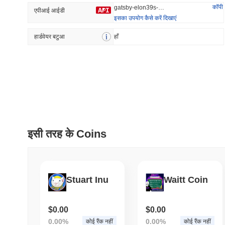
कॉपी
gatsby-elon39s-first-dog
एपीआई आईडी
इसका उपयोग कैसे करें दिखाएं
हार्डवेयर बटुआ
प्रवृत्त
हाँ
हाल ही में जोड़ा
HEX (Pulsechain)
SACOIN
#138
#10390
17.66%
1.17%
इसी तरह के Coins
Stuart Inu
Waitt Coin
$0.00
$0.00
0.00%
0.00%
कोई रैंक नहीं
कोई रैंक नहीं