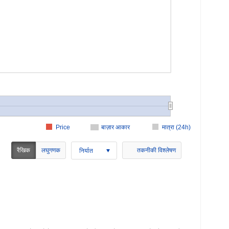
Price
बाज़ार आकार
मात्रा (24h)
रैखिक
लघुगणक
तकनीकी विश्लेषण
निर्यात