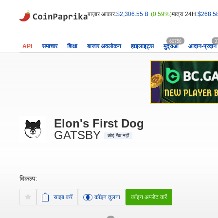
बाज़ार आकार:
$2,306.55 B
(0.59%)
मात्रा 24H:
$268.5
60758
3
API
समाचार
शिक्षा
बाजार अवलोकन
हाइलाइट्स
मुद्राओं
आदान-प्रदान
Elon's First Dog
GATSBY
कोई रैंक नहीं
विकल्प:
साझा करें
कॉइन तुलना
कॉइन अपडेट करें