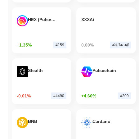
HEX (Pulsechain)
XXXAi
+1.35%
0.00%
#159
कोई रैंक नहीं
Stealth
Pulsechain
-0.01%
+4.66%
#4490
#209
BNB
Cardano