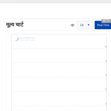
मूल्य चार्ट
ज़ूम:
1d
Real Time
5
4
3
2
1