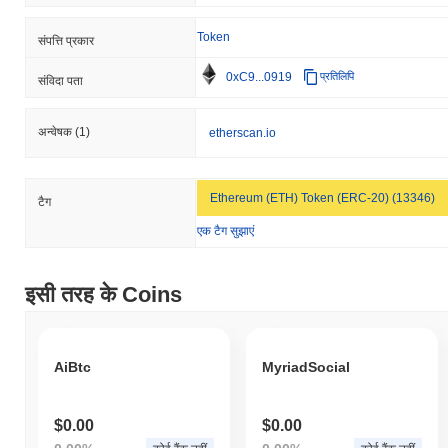
व्यापक क्रिप्टो बाजार की तुलना में THE TICKER IS कैसा
प्रदर्शन कर रहा है?
Token
संपत्ति प्रकार
पिछले 7 दिनों में, THE TICKER IS ने
0.00%
बढ़ा, समग्र क्रिप्टो बाजार जिसने
0.64%
की वृद्धि दर्ज की से कम प्रदर्शन किया। यह व्यापक बाजार गति के सापेक्ष
0xC9...0919
प्रतिलिपि
संविदा पता
ETH की मूल्य कार्रवाई में अस्थायी पिछड़ापन का संकेत देता है।
अन्वेषक
(1)
etherscan.io
Ethereum (ETH) Token (ERC-20) (13346)
टैग
एक टैग सुझाएं
इसी तरह के Coins
AiBtc
MyriadSocial
$0.00
$0.00