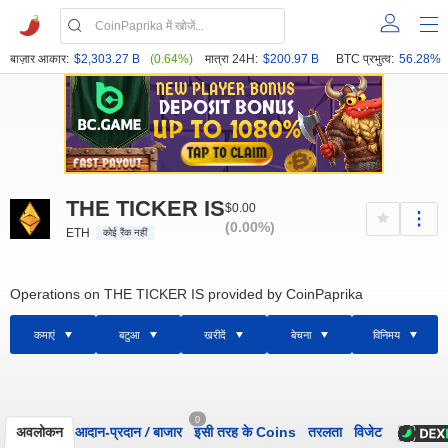
बाज़ार आकार:
$2,303.27 B
(0.64%)
मात्रा 24H:
$200.97 B
BTC प्रभुत्व:
56.28%
THE TICKER IS
$0.00
(0.00%)
ETH
कोई रैंक नहीं
Operations on THE TICKER IS provided by CoinPaprika
कमाएं
बटुआ
खरीदें
बेचना
विनिमय
0
अवलोकन
आदान-प्रदान
/
बाजार
इसी तरह के Coins
तरलता
विजेट