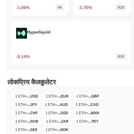
-1.06%
-1.70%
#4
#18
Hyperliquid
-0.14%
#10
लोकप्रिय कैलकुलेटर
1 ETH
=
...
USD
1 ETH
=
...
EUR
1 ETH
=
...
GBP
1 ETH
=
...
JPY
1 ETH
=
...
AUD
1 ETH
=
...
CAD
1 ETH
=
...
CHF
1 ETH
=
...
SGD
1 ETH
=
...
MXN
1 ETH
=
...
RUB
1 ETH
=
...
ZAR
1 ETH
=
...
TRY
1 ETH
=
...
SEK
1 ETH
=
...
NOK