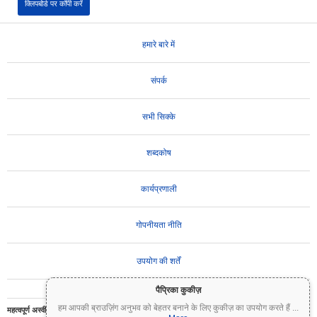
क्लिपबोर्ड पर कॉपी करें
हमारे बारे में
संपर्क
सभी सिक्के
शब्दकोष
कार्यप्रणाली
गोपनीयता नीति
उपयोग की शर्तें
पैप्रिका कुकीज़
हम आपकी ब्राउज़िंग अनुभव को बेहतर बनाने के लिए कुकीज़ का उपयोग करते हैं
...
महत्वपूर्ण अस्वीकरण:
क्रिप्टोकरेंसी अत्यधिक अस्थिर हैं और इनमें महत्वपूर्ण जोखिम शामिल है। आप अपने निवेश का