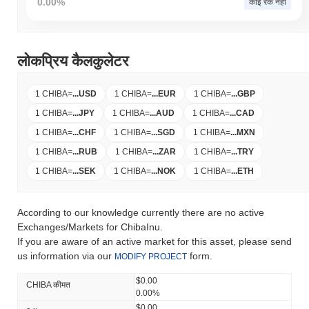
0.00%
कोई रैंक नहीं
लोकप्रिय कैलकुलेटर
1 CHIBA
=
...
USD
1 CHIBA
=
...
EUR
1 CHIBA
=
...
GBP
1 CHIBA
=
...
JPY
1 CHIBA
=
...
AUD
1 CHIBA
=
...
CAD
1 CHIBA
=
...
CHF
1 CHIBA
=
...
SGD
1 CHIBA
=
...
MXN
1 CHIBA
=
...
RUB
1 CHIBA
=
...
ZAR
1 CHIBA
=
...
TRY
1 CHIBA
=
...
SEK
1 CHIBA
=
...
NOK
1 CHIBA
=
...
ETH
According to our knowledge currently there are no active
Exchanges/Markets for ChibaInu.
If you are aware of an active market for this asset, please send
us information via our
form.
MODIFY PROJECT
$0.00
CHIBA कीमत
0.00%
$0.00