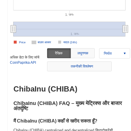
1. जन॰
1. जन॰
Price
बाज़ार आकार
मात्रा (24h)
रैखिक
लघुगणक
निर्यात
अधिक डेटा के लिए जांचें
CoinPaprika API
तकनीकी विश्लेषण
ChibaInu (CHIBA)
ChibaInu (CHIBA) FAQ – मुख्य मेट्रिक्स और बाजार
अंतर्दृष्टि
मैं ChibaInu (CHIBA) कहाँ से खरीद सकता हूँ?
ChibaInu (CHIBA) centralized and decentralized क्रिप्टोकरेंसी