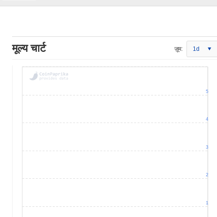
मूल्य चार्ट
ज़ूम:
1d
5
4
3
2
1