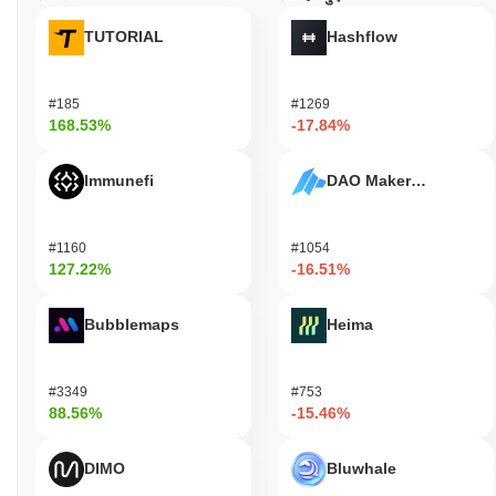
TUTORIAL
Hashflow
#185
#1269
168.53%
-17.84%
Immunefi
DAO Maker Token
#1160
#1054
127.22%
-16.51%
Bubblemaps
Heima
#3349
#753
88.56%
-15.46%
DIMO
Bluwhale