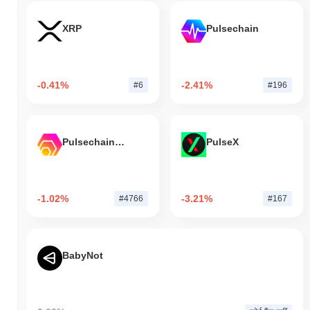
XRP
Pulsechain
-0.41%
-2.41%
#6
#196
Pulsechain Bridged HEX (Pulsechain)
PulseX
-1.02%
-3.21%
#4766
#167
BabyNot