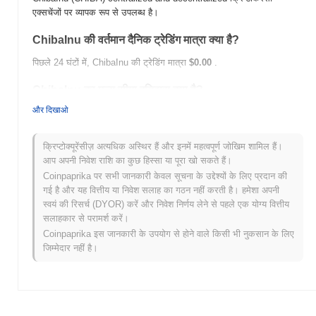
एक्सचेंजों पर व्यापक रूप से उपलब्ध है।
ChibaInu की वर्तमान दैनिक ट्रेडिंग मात्रा क्या है?
पिछले 24 घंटों में, ChibaInu की ट्रेडिंग मात्रा
$0.00
.
ChibaInu का मूल्य सीमा इतिहास क्या है?
और दिखाओ
सर्वकालिक उच्च (ATH):
$0.00002021
सर्वकालिक निम्न (ATL):
$0.00
क्रिप्टोक्यूरेंसीज़ अत्यधिक अस्थिर हैं और इनमें महत्वपूर्ण जोखिम शामिल हैं।
ChibaInu वर्तमान में अपने ATH से
~0.68%
नीचे कारोबार कर रहा है .
आप अपनी निवेश राशि का कुछ हिस्सा या पूरा खो सकते हैं।
Coinpaprika पर सभी जानकारी केवल सूचना के उद्देश्यों के लिए प्रदान की
व्यापक क्रिप्टो बाजार की तुलना में ChibaInu कैसा प्रदर्शन कर
गई है और यह वित्तीय या निवेश सलाह का गठन नहीं करती है। हमेशा अपनी
रहा है?
स्वयं की रिसर्च (DYOR) करें और निवेश निर्णय लेने से पहले एक योग्य वित्तीय
पिछले 7 दिनों में, ChibaInu ने
0.00%
बढ़ा, समग्र क्रिप्टो बाजार जिसने
0.11%
सलाहकार से परामर्श करें।
की गिरावट दर्ज की से बेहतर प्रदर्शन किया। यह व्यापक बाजार गति के सापेक्ष
Coinpaprika इस जानकारी के उपयोग से होने वाले किसी भी नुकसान के लिए
CHIBA की मूल्य कार्रवाई में मजबूत प्रदर्शन का संकेत देता है।
जिम्मेदार नहीं है।