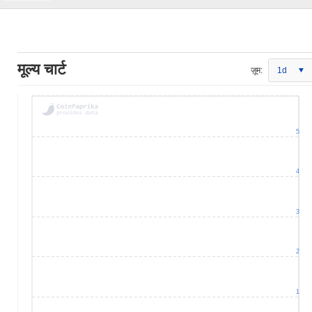
मूल्य चार्ट
ज़ूम:
1d
5
4
3
2
1