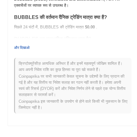
एक्सचेंजों पर व्यापक रूप से उपलब्ध है।
BUBBLES की वर्तमान दैनिक ट्रेडिंग मात्रा क्या है?
पिछले 24 घंटों में, BUBBLES की ट्रेडिंग मात्रा
$0.00
.
BUBBLES का मूल्य सीमा इतिहास क्या है?
और दिखाओ
सर्वकालिक उच्च (ATH):
$0.00000011
सर्वकालिक निम्न (ATL):
$0.00
क्रिप्टोक्यूरेंसीज़ अत्यधिक अस्थिर हैं और इनमें महत्वपूर्ण जोखिम शामिल हैं।
BUBBLES वर्तमान में अपने ATH से
~29.68%
नीचे कारोबार कर रहा है .
आप अपनी निवेश राशि का कुछ हिस्सा या पूरा खो सकते हैं।
Coinpaprika पर सभी जानकारी केवल सूचना के उद्देश्यों के लिए प्रदान की
व्यापक क्रिप्टो बाजार की तुलना में BUBBLES कैसा प्रदर्शन कर
गई है और यह वित्तीय या निवेश सलाह का गठन नहीं करती है। हमेशा अपनी
रहा है?
स्वयं की रिसर्च (DYOR) करें और निवेश निर्णय लेने से पहले एक योग्य वित्तीय
पिछले 7 दिनों में, BUBBLES ने
0.00%
बढ़ा, समग्र क्रिप्टो बाजार जिसने
सलाहकार से परामर्श करें।
0.00%
की वृद्धि दर्ज की से कम प्रदर्शन किया। यह व्यापक बाजार गति के सापेक्ष
Coinpaprika इस जानकारी के उपयोग से होने वाले किसी भी नुकसान के लिए
BUBS की मूल्य कार्रवाई में अस्थायी पिछड़ापन का संकेत देता है।
जिम्मेदार नहीं है।