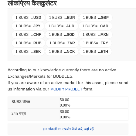
लोकप्रिय कैलकुलेटर
1 BUBS
=
...
USD
1 BUBS
=
...
EUR
1 BUBS
=
...
GBP
1 BUBS
=
...
JPY
1 BUBS
=
...
AUD
1 BUBS
=
...
CAD
1 BUBS
=
...
CHF
1 BUBS
=
...
SGD
1 BUBS
=
...
MXN
1 BUBS
=
...
RUB
1 BUBS
=
...
ZAR
1 BUBS
=
...
TRY
1 BUBS
=
...
SEK
1 BUBS
=
...
NOK
1 BUBS
=
...
ETH
According to our knowledge currently there are no active
Exchanges/Markets for BUBBLES.
If you are aware of an active market for this asset, please send
us information via our
form.
MODIFY PROJECT
$0.00
BUBS कीमत
0.00%
$0.00
24h मात्रा
0.00%
इन आंकड़ों का उपयोग कैसे करें, यहां पढ़ें