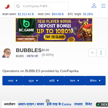
बाज़ार आकार:
$2,313.42 B
मात्रा 24H:
$93.08 B
BTC प्रभुत्व:
56.28%
BUBBLES
$0.00
(0.00%)
BUBS
कोई रैंक नहीं
Operations on BUBBLES provided by CoinPaprika
कमाएं
बटुआ
खरीदें
बेचना
विनिमय
0
अवलोकन
आदान-प्रदान
/
बाजार
इसी तरह के Coins
तरलता
विजेट