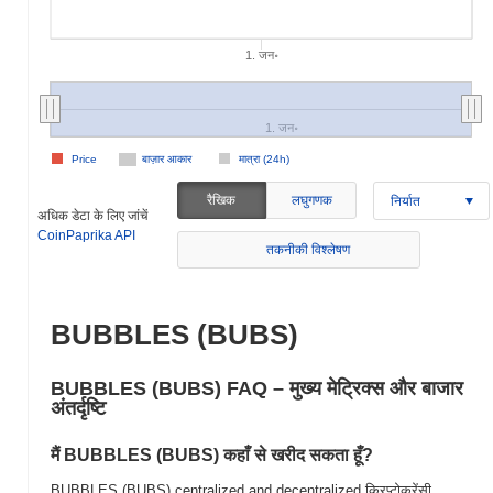
1. जन॰
1. जन॰
Price
बाज़ार आकार
मात्रा (24h)
रैखिक
लघुगणक
निर्यात
अधिक डेटा के लिए जांचें
CoinPaprika API
तकनीकी विश्लेषण
BUBBLES (BUBS)
BUBBLES (BUBS) FAQ – मुख्य मेट्रिक्स और बाजार
अंतर्दृष्टि
मैं BUBBLES (BUBS) कहाँ से खरीद सकता हूँ?
BUBBLES (BUBS) centralized and decentralized क्रिप्टोकरेंसी