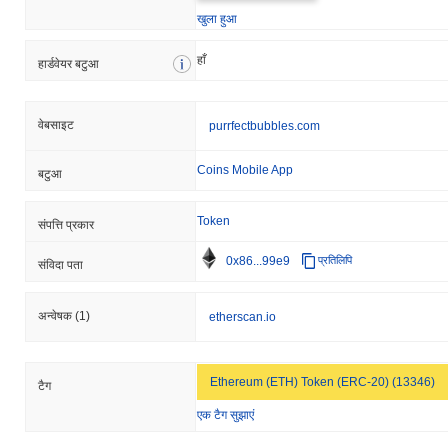
खुला हुआ
हाँ
हार्डवेयर बटुआ
वेबसाइट
purrfectbubbles.com
Coins Mobile App
बटुआ
Token
संपत्ति प्रकार
0x86...99e9
प्रतिलिपि
संविदा पता
अन्वेषक
(1)
etherscan.io
Ethereum (ETH) Token (ERC-20) (13346)
टैग
एक टैग सुझाएं