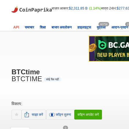
बाज़ार आकार:
$2,311.85 B
(1.14%)
मात्रा 24H:
$277.6
60758
3
API
समाचार
शिक्षा
बाजार अवलोकन
हाइलाइट्स
मुद्राओं
आदान-प्रदान
BTCtime
BTCTIME
कोई रैंक नहीं
विकल्प:
साझा करें
कॉइन तुलना
कॉइन अपडेट करें
0