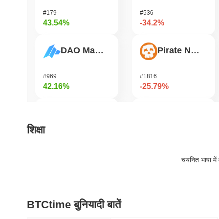
#179
#536
43.54%
-34.2%
DAO Maker Token
Pirate Nation Token
#969
#1816
42.16%
-25.79%
Biconomy
Zerobase
शिक्षा
#315
#540
41.07%
-22.92%
चयनित भाषा में 
Epic Chain
Orochi Network
BTCtime बुनियादी बातें
#535
#359
31.21%
-19.17%