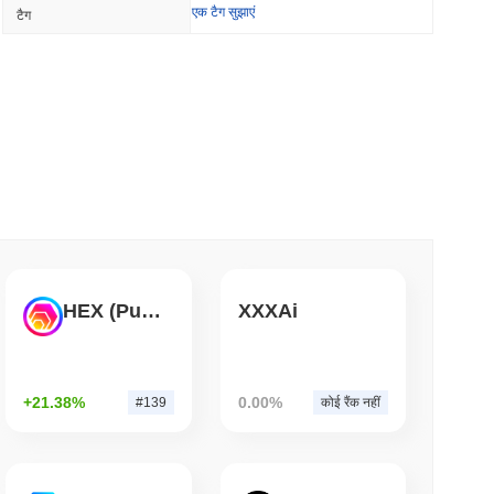
एक टैग सुझाएं
टैग
 ने लगभग एक दिन में 85 गंभीर बग की पहचान की
म पढ़ें
ो तात्कालिक वीज़ा खर्च शक्ति में बदल दिया
म पढ़ें
 किया, लेकिन खुदरा खरीदारों को सालाना $3,700 तक सीमित
HEX (Pulsechain)
XXXAi
म पढ़ें
+21.38%
0.00%
#139
कोई रैंक नहीं
 एपीआई के लिए भुगतान करने के लिए स्थिरकॉइन वॉलेट दिया