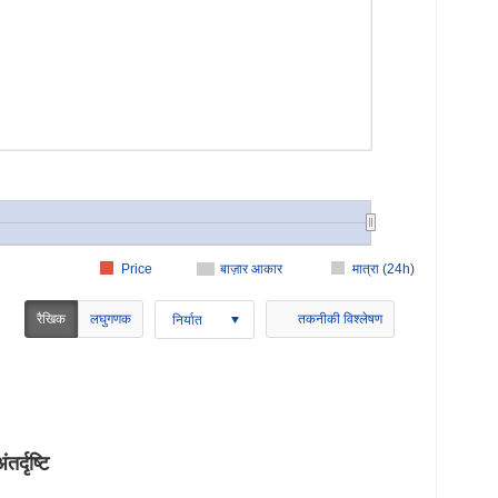
Price
बाज़ार आकार
मात्रा (24h)
रैखिक
लघुगणक
तकनीकी विश्लेषण
निर्यात
दृष्टि