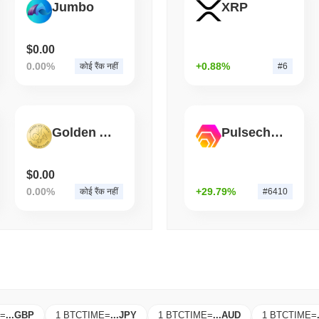
Jumbo
XRP
August 06 2026
(1 day ago)
,
3 न्यूनत
BITCOIN
HACKERS
Boltz ने AI हमलावरों के तेज़ी स
$0.00
0.00%
+0.88%
कोई रैंक नहीं
#6
Golden Age
Pulsechain Bridged HEX (Pulsechain)
$0.00
0.00%
+29.79%
कोई रैंक नहीं
#6410
=
...
GBP
1 BTCTIME
=
...
JPY
1 BTCTIME
=
...
AUD
1 BTCTIME
=