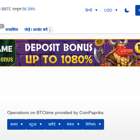
3 B
BTC प्रभुत्व:
56.39%
हिन्दी
USD
स
72
पारदर्शिता
जोड़ें / अपडेट करें
Operations on BTCtime provided by CoinPaprika
कमाएं
बटुआ
खरीदें
बेचना
विनिमय