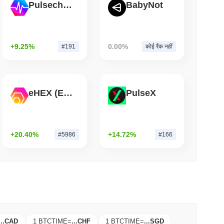
Pulsechain
BabyNot
म पढ़ें
े आगे बढ़ने के बाद अपने बिटकॉइन ब्रिज को बंद कर दिया
+9.25%
0.00%
#191
कोई रैंक नहीं
eHEX (Ethereum)
PulseX
+20.40%
+14.72%
#5986
#166
...
CAD
1 BTCTIME
=
...
CHF
1 BTCTIME
=
...
SGD