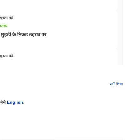
यूनतम पढ़ें
TORS
ुट्टी के निकट ठहराव पर
यूनतम पढ़ें
रने की बैंक दौड़ में शामिल किया
सभी शिक्षा
यूनतम पढ़ें
 जैसे
English
.
ए, लॉजिस्टिक्स दिग्गज AZ-COM Maruwa ने येन
यूनतम पढ़ें