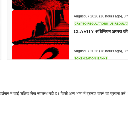
August 07 2026
(16 hours ago)
,
3 न्
CRYPTO REGULATIONS
US REGULA
CLARITY अधिनियम अगस्त की छ
August 07 2026
(18 hours ago)
,
3 न्
TOKENIZATION
BANKS
वेल्स फार्गो ने जमा को टोकनाइज़ क
August 07 2026
(20 hours ago)
,
3 न्
वर्तमान में कोई शैक्षिक लेख उपलब्ध नहीं है। किसी अन्य भाषा में ब्राउज़ करने का प्रयास करें,
STABLECOIN
JAPAN
JPYC ने 38 मिलियन डॉलर जुटा
स्थिरकॉइन पर दांव लगाया
August 07 2026
(22 hours ago)
,
3 न्