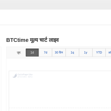
BTCtime मूल्य चार्ट लाइव
ज़ूम:
1d
7d
30 दिन
1q
1y
YTD
अ