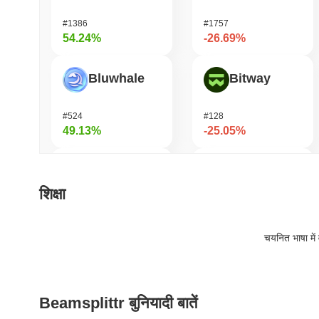
#1386
#1757
54.24%
-26.69%
Bluwhale
Bitway
#524
#128
49.13%
-25.05%
Cysic
Orochi Network
शिक्षा
#164
#361
40.71%
-23.74%
चयनित भाषा में 
Momentum
KAITO
Beamsplittr बुनियादी बातें
#362
#169
36.91%
-17.41%