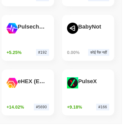
म पढ़ें
 किया, लेकिन खुदरा खरीदारों को सालाना $3,700 तक सीमित
Pulsechain
BabyNot
+5.25%
0.00%
#192
कोई रैंक नहीं
eHEX (Ethereum)
PulseX
+14.02%
+9.18%
#5690
#166