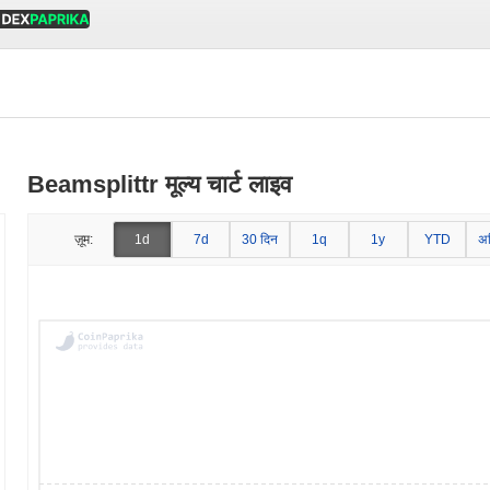
Beamsplittr मूल्य चार्ट लाइव
ज़ूम:
1d
7d
30 दिन
1q
1y
YTD
अ