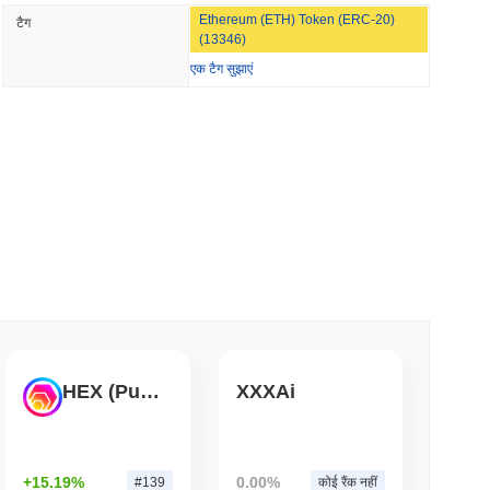
Ethereum (ETH) Token (ERC-20)
टैग
रने की बैंक दौड़ में शामिल किया
(13346)
एक टैग सुझाएं
म पढ़ें
ए, लॉजिस्टिक्स दिग्गज AZ-COM Maruwa ने येन
म पढ़ें
 ने लगभग एक दिन में 85 गंभीर बग की पहचान की
म पढ़ें
HEX (Pulsechain)
XXXAi
ो तात्कालिक वीज़ा खर्च शक्ति में बदल दिया
+15.19%
0.00%
#139
कोई रैंक नहीं