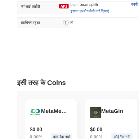
कॉपी
bsplt-beamsplittr
एपीआई आईडी
इसका उपयोग कैसे करें दिखाएं
हार्डवेयर बटुआ
प्रवृत्त
हाँ
हाल ही में जोड़ा
HEX (Pulsechain)
SACOIN
#139
#10712
15.19%
1.39%
इसी तरह के Coins
MetaMerce
MetaGin
$0.00
$0.00
0.00%
0.00%
कोई रैंक नहीं
कोई रैंक नहीं