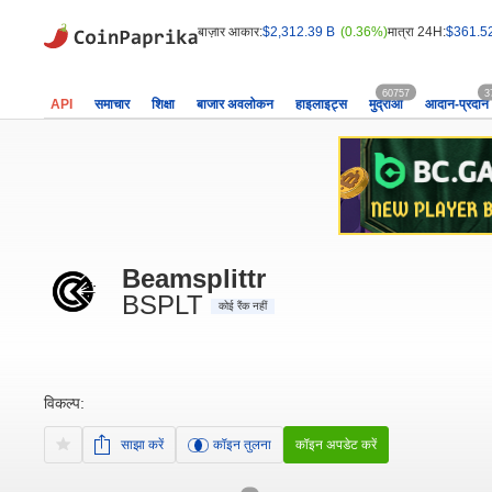
बाज़ार आकार:
$2,312.39 B
(0.36%)
मात्रा 24H:
$361.5
60757
3
API
समाचार
शिक्षा
बाजार अवलोकन
हाइलाइट्स
मुद्राओं
आदान-प्रदान
Beamsplittr
BSPLT
कोई रैंक नहीं
विकल्प:
साझा करें
कॉइन तुलना
कॉइन अपडेट करें