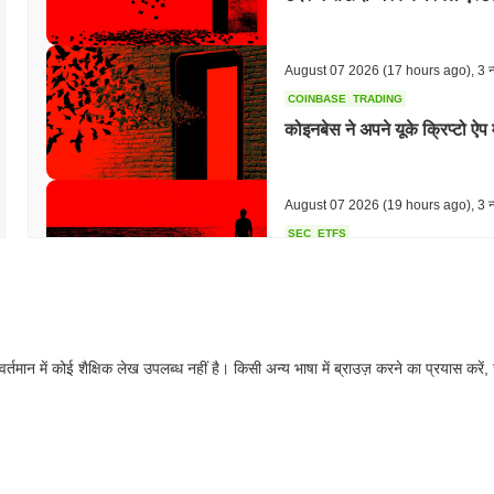
August 07 2026
(17 hours ago)
,
3 न्
COINBASE
TRADING
कोइनबेस ने अपने यूके क्रिप्टो ऐप 
August 07 2026
(19 hours ago)
,
3 न्
SEC
ETFS
विंटरम्यूट ने स्टॉक्स और क्रिप्
August 07 2026
(21 hours ago)
,
3 न्
वर्तमान में कोई शैक्षिक लेख उपलब्ध नहीं है। किसी अन्य भाषा में ब्राउज़ करने का प्रयास करें,
CRYPTO REGULATIONS
US REGULA
CLARITY अधिनियम अगस्त की छ
August 07 2026
(23 hours ago)
,
3 न्