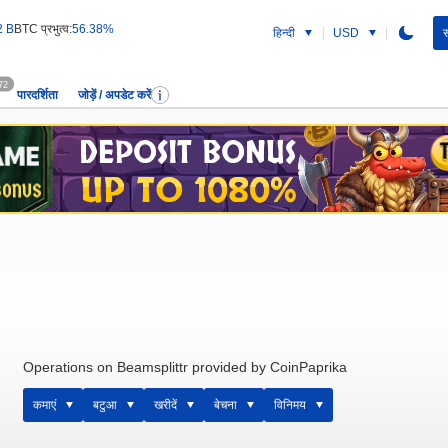
2 B
BTC प्रभुत्व:
56.38%
हिन्दी
USD
स
72
पारदर्शिता
जोड़ें / अपडेट करें
Operations on Beamsplittr provided by CoinPaprika
कमाएं
बटुआ
खरीदें
बेचना
विनिमय