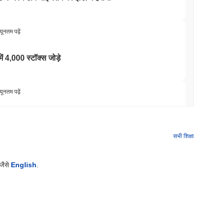
यूनतम पढ़ें
में 4,000 स्टॉक्स जोड़े
यूनतम पढ़ें
टो ईटीएफ के लिए यूएस ब्रोकर-डीलर लाइसेंस जीता
सभी शिक्षा
यूनतम पढ़ें
 जैसे
English
.
TORS
ुट्टी के निकट ठहराव पर
यूनतम पढ़ें