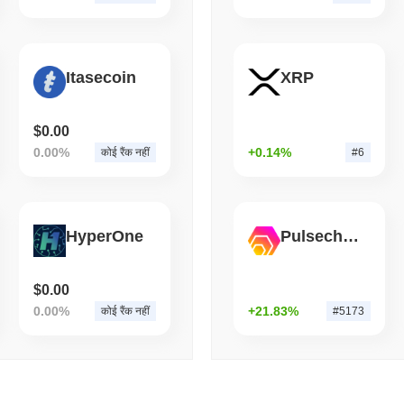
August 06 2026
(1 day ago)
,
3 न्यूनत
CRYPTO REGULATIONS
TRADING
रूस ने क्रिप्टो ट्रेडिंग को वैध
Itasecoin
XRP
किया
$0.00
0.00%
+0.14%
कोई रैंक नहीं
#6
HyperOne
Pulsechain Bridged HEX (Pulsechain)
$0.00
0.00%
+21.83%
कोई रैंक नहीं
#5173